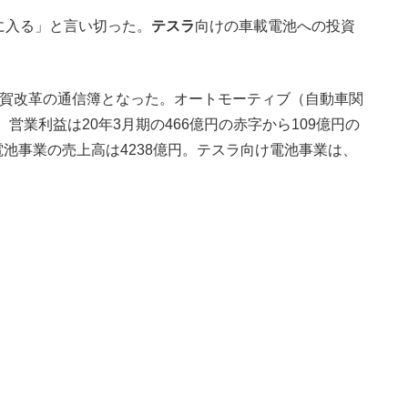
に入る」と言い切った。
テスラ
向けの車載電池への投資
津賀改革の通信簿となった。オートモーティブ（自動車関
。営業利益は20年3月期の466億円の赤字から109億円の
池事業の売上高は4238億円。テスラ向け電池事業は、