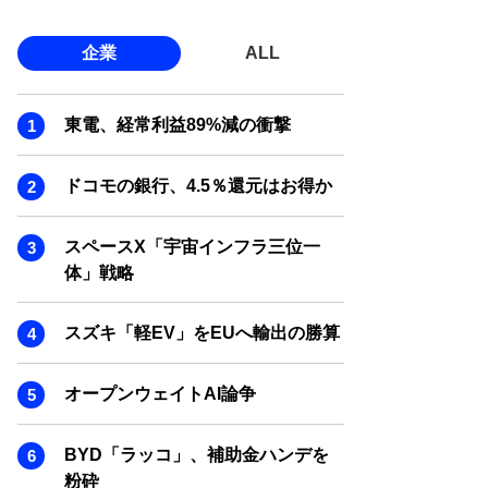
企業
ALL
東電、経常利益89%減の衝撃
ドコモの銀行、4.5％還元はお得か
スペースX「宇宙インフラ三位一
体」戦略
スズキ「軽EV」をEUへ輸出の勝算
オープンウェイトAI論争
BYD「ラッコ」、補助金ハンデを
粉砕