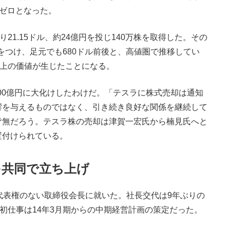
末でゼロとなった。
21.15ドル、約24億円を投じ140万株を取得した。その
ルをつけ、足元でも680ドル前後と、高値圏で推移してい
以上の価値が生じたことになる。
000億円に大化けしたわけだ。「テスラに株式売却は通知
響を与えるものではなく、引き続き良好な関係を継続して
皆無だろう。テスラ株の売却は津賀一宏氏から楠見氏へと
置付けられている。
を共同で立ち上げ
代表権のない取締役会長に就いた。社長交代は9年ぶりの
の初仕事は14年3月期からの中期経営計画の策定だった。