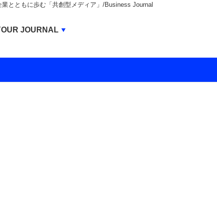
もに歩む「共創型メディア」/Business Journal
Business Journal
YOUR JOURNAL
BUSINESS JOURNAL
UNICORN JOURNAL
CARBON CREDITS JOURNAL
IVS JOURNAL
ENERGY MANAGEMENT JOURNAL
INBOUND JOURNAL
LIFE ENDING JOURNAL
AI JOURNAL
REAL ESTATE BROKERAGE JOURNAL