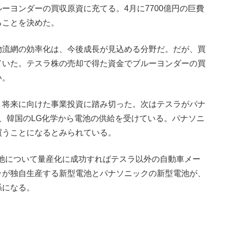
ーヨンダーの買収原資に充てる。4月に7700億円の巨費
ることを決めた。
流網の効率化は、今後成長が見込める分野だ。だが、買
ていた。テスラ株の売却で得た資金でブルーヨンダーの買
い。
将来に向けた事業投資に踏み切った。次はテスラがパナ
L、韓国のLG化学から電池の供給を受けている。パナソニ
買うことになるとみられている。
池について量産化に成功すればテスラ以外の自動車メー
ラが独自生産する新型電池とパナソニックの新型電池が、
係になる。