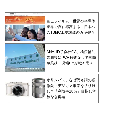
富士フイルム、世界の半導体
業界で存在感高まる…日本へ
のTSMC工場誘致のカギ握る
ANAHD子会社CA、検疫補助
業務後にPCR検査なしで国際
線乗務…現場CAが戦々恐々
オリンパス、なぜ代名詞の顕
微鏡・デジカメ事業を切り離
し？「利益率20％」目指し容
赦なき再編