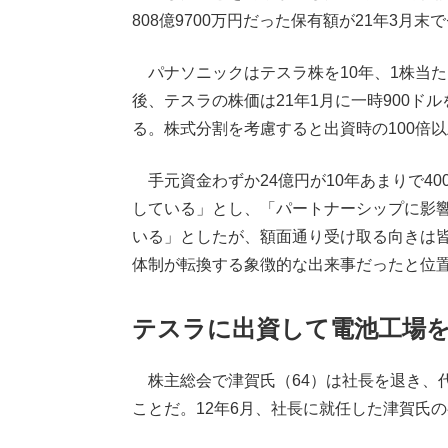
808億9700万円だった保有額が21年3月
パナソニックはテスラ株を10年、1株当たり
後、テスラの株価は21年1月に一時900ド
る。株式分割を考慮すると出資時の100倍
手元資金わずか24億円が10年あまりで4
している」とし、「パートナーシップに影
いる」としたが、額面通り受け取る向きは
体制が転換する象徴的な出来事だったと位
テスラに出資して電池工場
株主総会で津賀氏（64）は社長を退き、
ことだ。12年6月、社長に就任した津賀氏