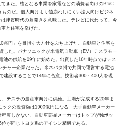
きた。核となる事業を家電などの消費者向けのBtoC
いうものだ。個人向けより値崩れしにくい法人向けビジネ
計は津賀時代の幕開きを意味した。テレビに代わって、今
動車と住宅を挙げた。
高10兆円」を目指す大方針をぶち上げた。自動車と住宅を
資した。パナソニックが米電気自動車（EV）テスラモー
電池の供給を09年に始めた。出資した10年時点ではテス
ベンチャー企業だった。米ネバタ州で共同で運営する電池
建設することで14年に合意。技術者300～400人を現
、テスラの量産車向けに供給。工場が完成する20年ま
ニックの投資額は1900億円になる。大手自動車メーカー
社程度しかない。自動車部品メーカーはトップが独ボッ
6位が同じトヨタ系のアイシン精機である。