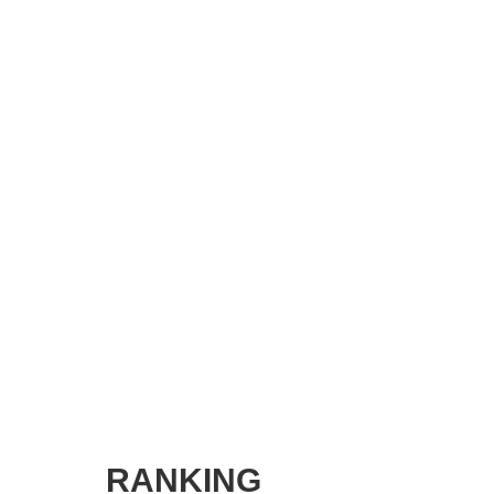
SMART MARKETING JOURNAL
BPaaS JOURNAL
ADOPTABLE DOG JOURNAL
RANKING