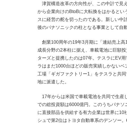
津賀構造改革の方向性が、この中計で見えて
から企業向けのBtoBに大転換をはかると
スに経営の舵を切ったのである。新しい中
後のパナソニックの柱となる事業として自
創業100周年の19年3月期に「連結売上
成長分野の2本柱に据え、車載電池に巨額投
ターズと提携したのは07年。テスラにEV用
ラはまだ1000台ほどの販売実績しかない
工場「ギガファクトリー1」をテスラと共同で
地に派遣した。
17年からは米国で車載電池を共同で生産し
での総投資額は6000億円。このうちパナソ
に直接部品を供給する有力企業は世界に10
シュで第2位はトヨタ自動車系のデンソー。