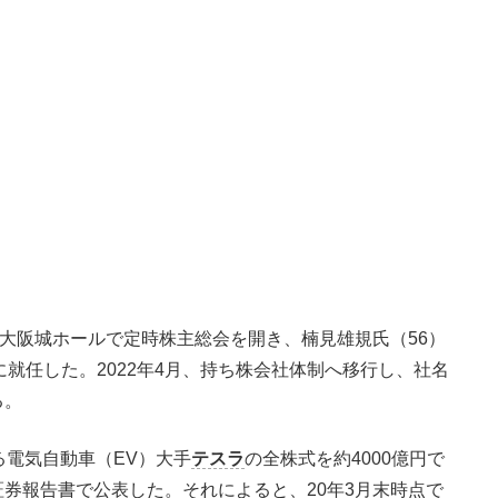
の大阪城ホールで定時株主総会を開き、楠見雄規氏（56）
就任した。2022年4月、持ち株会社体制へ移行し、社名
る。
電気自動車（EV）大手
テスラ
の全株式を約4000億円で
券報告書で公表した。それによると、20年3月末時点で