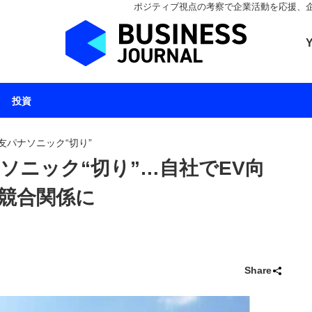
ポジティブ視点の考察で企業活動を応援、企業とと
ビジネスジャーナル 
投資
友パナソニック“切り”
ソニック“切り”…自社でEV向
競合関係に
Share