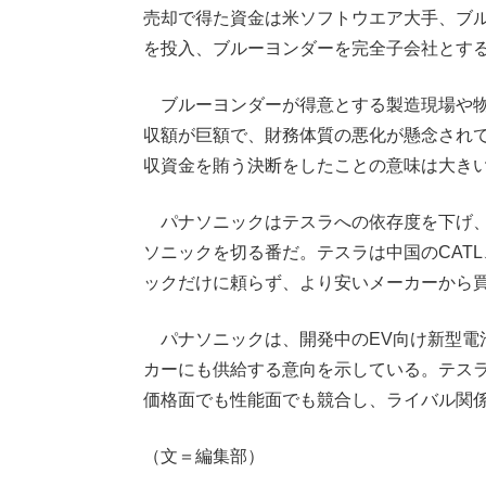
売却で得た資金は米ソフトウエア大手、ブル
を投入、ブルーヨンダーを完全子会社とす
ブルーヨンダーが得意とする製造現場や物
収額が巨額で、財務体質の悪化が懸念され
収資金を賄う決断をしたことの意味は大き
パナソニックはテスラへの依存度を下げ、
ソニックを切る番だ。テスラは中国のCAT
ックだけに頼らず、より安いメーカーから
パナソニックは、開発中のEV向け新型電
カーにも供給する意向を示している。テス
価格面でも性能面でも競合し、ライバル関
（文＝編集部）