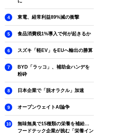
に
SMART MARKETING JOURNAL
BPaaS JOURNAL
東電、経常利益89%減の衝撃
ADOPTABLE DOG JOURNAL
食品消費税1%導入で何が起きるか
スズキ「軽EV」をEUへ輸出の勝算
BYD「ラッコ」、補助金ハンデを
粉砕
日本企業で「脱オラクル」加速
オープンウェイトAI論争
無味無臭で15種類の栄養を補給…
フードテック企業が挑む「栄養イン