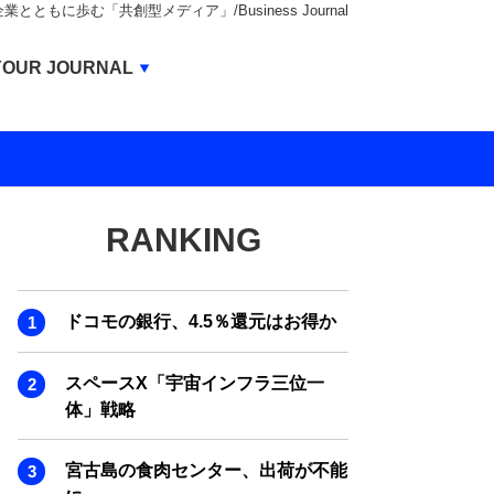
もに歩む「共創型メディア」/Business Journal
Business Journal
YOUR JOURNAL
BUSINESS JOURNAL
UNICORN JOURNAL
CARBON CREDITS JOURNAL
RANKING
IVS JOURNAL
ENERGY MANAGEMENT JOURNAL
ドコモの銀行、4.5％還元はお得か
INBOUND JOURNAL
LIFE ENDING JOURNAL
スペースX「宇宙インフラ三位一
体」戦略
AI JOURNAL
REAL ESTATE BROKERAGE JOURNAL
宮古島の食肉センター、出荷が不能