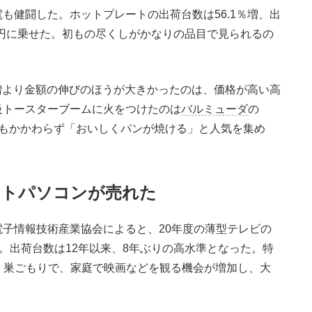
健闘した。ホットプレートの出荷台数は56.1％増、出
00億円に乗せた。初もの尽くしがかなりの品目で見られるの
増より金額の伸びのほうが大きかったのは、価格が高い高
級トースターブームに火をつけたのは
バルミューダ
の
にもかかわらず「おいしくパンが焼ける」と人気を集め
ートパソコンが売れた
子情報技術産業協会によると、20年度の薄型テレビの
万台。出荷台数は12年以来、8年ぶりの高水準となった。特
た。巣ごもりで、家庭で映画などを観る機会が増加し、大