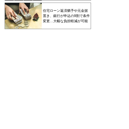
住宅ローン返済猶予や元金据
置き、銀行が申込の9割で条件
変更…大幅な負担軽減が可能