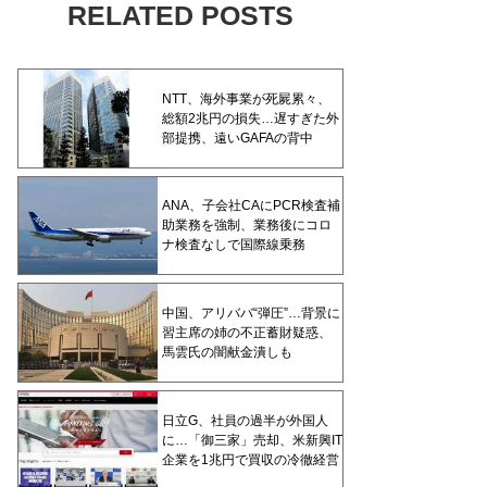
RELATED POSTS
NTT、海外事業が死屍累々、
総額2兆円の損失…遅すぎた外
部提携、遠いGAFAの背中
ANA、子会社CAにPCR検査補
助業務を強制、業務後にコロ
ナ検査なしで国際線乗務
中国、アリババ“弾圧”…背景に
習主席の姉の不正蓄財疑惑、
馬雲氏の闇献金潰しも
日立G、社員の過半が外国人
に…「御三家」売却、米新興IT
企業を1兆円で買収の冷徹経営