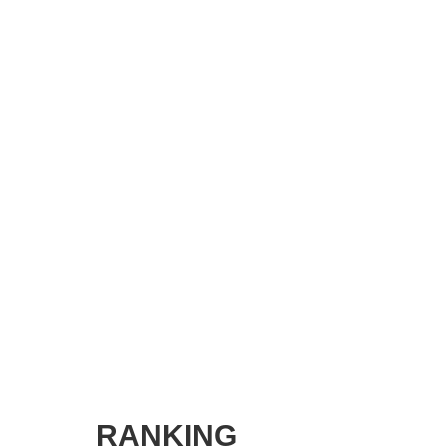
SMART MARKETING JOURNAL
BPaaS JOURNAL
ADOPTABLE DOG JOURNAL
RANKING