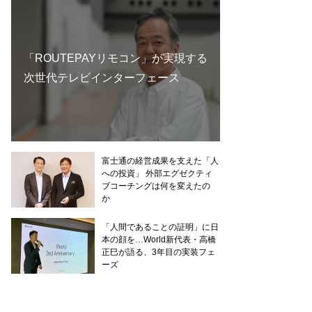
「ROUTEPAYリモコン」が実現する
次世代テレビインターフェース
富士通の経営成果を支えた「人
への投資」 外部エグゼクティ
ブコーチングは何を変えたの
か
「人間であることの証明」に日
本の顔を…World新代表・高橋
正巳が語る、3年目の実装フェ
ーズ