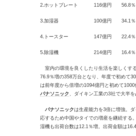
2.ホットプレート 116億円 56.8％
3.加湿器 100億円 34.1％
4.トースター 147億円 22.4％
5.除湿機 214億円 16.4％
室内の環境を良くしたり生活を楽しくする
76.9％増の358万台となり、年度で初め
は前年度から倍増の1094億円と初めて10
パナソニック
、ダイキン工業の3社で大半
パナソニック
は生産能力を3倍に増強。
応するため中国やタイでの増産を継続する。加
湿機も出荷台数は12.1％増。出荷金額は16