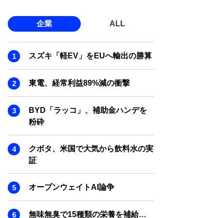
企業
ALL
スズキ「軽EV」をEUへ輸出の勝算
東電、経常利益89%減の衝撃
BYD「ラッコ」、補助金ハンデを
粉砕
クボタ、米国で大気から飲料水の実
証
オープンウェイトAI論争
無味無臭で15種類の栄養を補給…