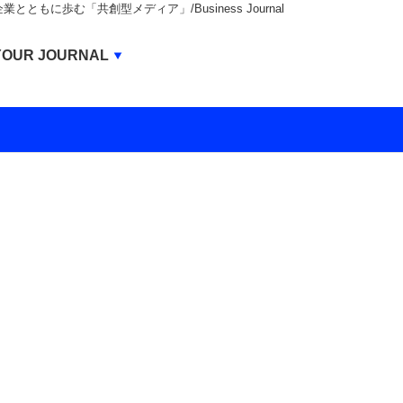
もに歩む「共創型メディア」/Business Journal
Business Journal
YOUR JOURNAL
BUSINESS JOURNAL
UNICORN JOURNAL
CARBON CREDITS JOURNAL
IVS JOURNAL
ENERGY MANAGEMENT JOURNAL
INBOUND JOURNAL
LIFE ENDING JOURNAL
AI JOURNAL
REAL ESTATE BROKERAGE JOURNAL