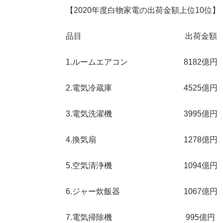
【2020年度白物家電の出荷金額上位10位】
品目 出荷金額 前
1.ルームエアコン 8182億
2.電気冷蔵庫 4525億
3.電気洗濯機 3995億
4.換気扇 1278億円
5.空気清浄機 1094億
6.ジャー炊飯器 1067億円
7.電気掃除機 995億円