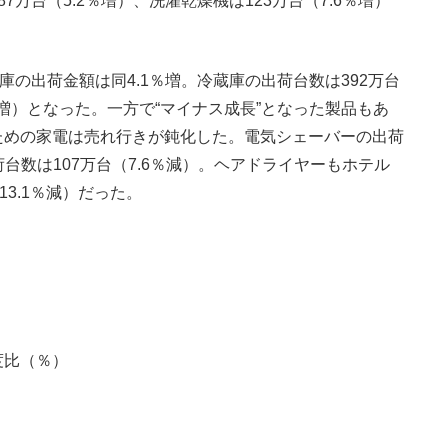
万台（5.2％増）、洗濯乾燥機は123万台（7.6％増）
の出荷金額は同4.1％増。冷蔵庫の出荷台数は392万台
4％増）となった。一方で“マイナス成長”となった製品もあ
ための家電は売れ行きが鈍化した。電気シェーバーの出荷
荷台数は107万台（7.6％減）。ヘアドライヤーもホテル
3.1％減）だった。
（％）