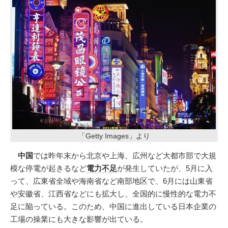
「Getty Images」より
中国
では昨年末から北京や上海、広州など大都市部で大規
模な停電が起きるなど
電力不足
が発生していたが、5月に入
って、広東省全域や海南省など南部地区で、6月には山東省
や安徽省、江西省などにも拡大し、全国的に慢性的な電力不
足に陥っている。このため、中国に進出している日本企業の
工場の操業にも大きな影響が出ている。