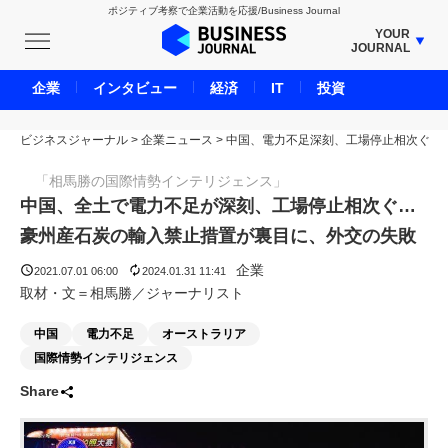
ポジティブ考察で企業活動を応援/Business Journal
YOUR
JOURNAL
BUSINESS JOURNAL
企業
インタビュー
経済
IT
投資
UNICORN JOURNAL
ビジネスジャーナル
>
企業ニュース
CARBON CREDITS JOURNAL
>
中国、電力不足深刻、工場停止相次ぐ
IVS JOURNAL
「相馬勝の国際情勢インテリジェンス」
ENERGY MANAGEMENT JOURNAL
中国、全土で電力不足が深刻、工場停止相次ぐ…
INBOUND JOURNAL
豪州産石炭の輸入禁止措置が裏目に、外交の失敗
LIFE ENDING JOURNAL
企業
2021.07.01 06:00
2024.01.31 11:41
AI JOURNAL
取材・文＝相馬勝／ジャーナリスト
REAL ESTATE BROKERAGE JOURNAL
中国
電力不足
オーストラリア
SMART MARKETING JOURNAL
国際情勢インテリジェンス
BPaaS JOURNAL
Share
ADOPTABLE DOG JOURNAL