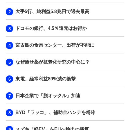
大手5行、純利益5.8兆円で過去最高
ドコモの銀行、4.5％還元はお得か
宮古島の食肉センター、出荷が不能に
なぜ痩せ薬が抗老化研究の中心に？
東電、経常利益89%減の衝撃
日本企業で「脱オラクル」加速
BYD「ラッコ」、補助金ハンデを粉砕
スズキ「軽EV」をEUへ輸出の勝算