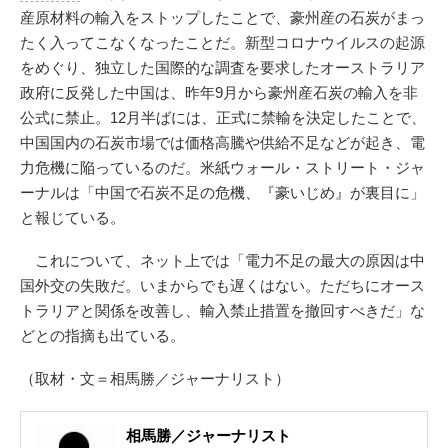
産原材料の輸入をストップしたことで、豪州産の石炭がまっ
たく入ってこなくなったことだ。新型コロナウイルスの起源
をめぐり、独立した国際的な調査を要求したオーストラリア
政府に反発した中国は、昨年9月から豪州産石炭の輸入を非
公式に禁止。12月半ばには、正式に禁輸を決定したことで、
中国国内の石炭市場では価格高騰や供給不足などが起き、電
力危機に陥っているのだ。米紙ウォール・ストリート・ジャ
ーナルは「中国で石炭不足の危機、『豪いじめ』が裏目に」
と報じている。
これについて、ネット上では「電力不足の最大の原因は中
国外交の失敗だ。いまからでも遅くはない。ただちにオース
トラリアと関係を改善し、輸入禁止措置を撤回すべきだ」な
どとの指摘も出ている。
（取材・文＝相馬勝／ジャーナリスト）
相馬勝／ジャーナリスト