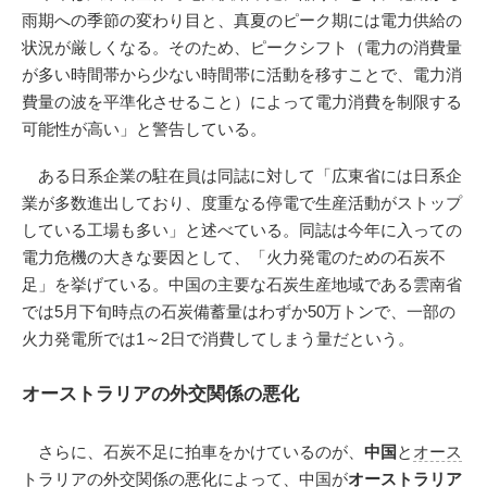
雨期への季節の変わり目と、真夏のピーク期には電力供給の
状況が厳しくなる。そのため、ピークシフト（電力の消費量
が多い時間帯から少ない時間帯に活動を移すことで、電力消
費量の波を平準化させること）によって電力消費を制限する
可能性が高い」と警告している。
ある日系企業の駐在員は同誌に対して「広東省には日系企
業が多数進出しており、度重なる停電で生産活動がストップ
している工場も多い」と述べている。同誌は今年に入っての
電力危機の大きな要因として、「火力発電のための石炭不
足」を挙げている。中国の主要な石炭生産地域である雲南省
では5月下旬時点の石炭備蓄量はわずか50万トンで、一部の
火力発電所では1～2日で消費してしまう量だという。
オーストラリアの外交関係の悪化
さらに、石炭不足に拍車をかけているのが、
中国
と
オース
トラリア
の外交関係の悪化によって、中国が
オーストラリア