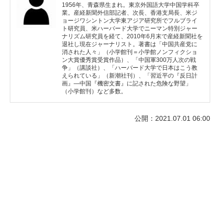
1956年、青森県生まれ。東京外国語大学中国学科卒
業。産経新聞外信部記者、次長、香港支局長、米ジ
ョージワシントン大学東アジア研究所でフルブライ
ト研究員、米ハーバード大学でニーマン特別ジャー
ナリズム研究員を経て、2010年6月末で産経新聞社を
退社し現在ジャーナリスト。著書は「中国共産党に
消された人々」（小学館刊＝小学館ノンフィクショ
ン大賞優秀賞受賞作品）、「中国軍300万人次の戦
争」（講談社）、「ハーバード大学で日本はこう教
えられている」（新潮社刊）、「習近平の『反日計
画』―中国『機密文書』に記された危険な野望」
（小学館刊）など多数。
公開：2021.07.01 06:00