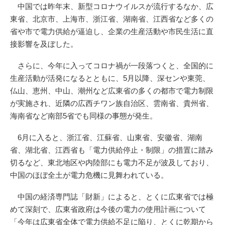
中国では昨年末、新型コロナウイルスが流行するなか、広
東省、北京市、上海市、浙江省、湖南省、江西省など多くの
省や市で電力供給が逼迫し、企業の生産活動や市民生活に直
接影響を及ぼした。
さらに、今年に入ってコロナ禍が一段落つくと、全国的に
生産活動が活発になるとともに、5月以降、深センや東莞、
仏山、恵州、中山、潮州など広東省の多くの都市で電力制限
が実施され、近隣の広西チワン族自治区、雲南省、貴州省、
海南省など南部5省でも同様の事態が発生。
6月に入ると、浙江省、江蘇省、山東省、安徽省、湖南
省、湖北省、江西省も「電力供給停止・制限」の措置に踏み
切るなど、東北地区や内陸部にも電力不足が波及しており、
中国のほぼ全土が電力危機に見舞われている。
中国の経済専門誌「財新」によると、とくに広東省では極
めて深刻で、広東省政府は今後の電力の使用計画について
「今年は広東省全体で電力供給不足に陥り、とくに乾期から