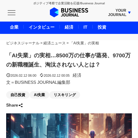
ポジティブ考察で企業活動を応援/Business Journal
YOUR
JOURNAL
BUSINESS JOURNAL
企業
インタビュー
経済
IT
投資
UNICORN JOURNAL
ビジネスジャーナル
>
経済ニュース
CARBON CREDITS JOURNAL
>
「AI失業」の実相
IVS JOURNAL
「AI失業」の実相…8500万の仕事が蒸発、9700万
ENERGY MANAGEMENT JOURNAL
の新職種誕生、淘汰されない人とは？
INBOUND JOURNAL
経済
2026.02.12 06:00
2026.02.12 00:05
LIFE ENDING JOURNAL
文＝BUSINESS JOURNAL編集部
AI JOURNAL
自己投資
AI失業
リスキリング
REAL ESTATE BROKERAGE JOURNAL
Share
SMART MARKETING JOURNAL
BPaaS JOURNAL
ADOPTABLE DOG JOURNAL