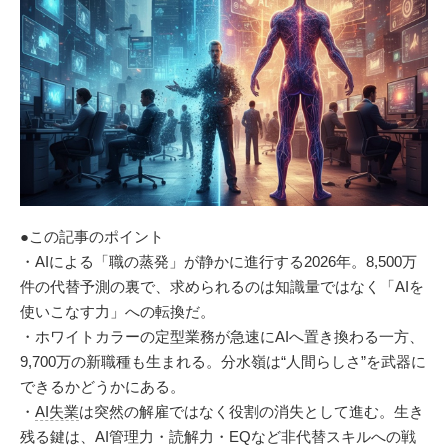
●この記事のポイント
・AIによる「職の蒸発」が静かに進行する2026年。8,500万
件の代替予測の裏で、求められるのは知識量ではなく「AIを
使いこなす力」への転換だ。
・ホワイトカラーの定型業務が急速にAIへ置き換わる一方、
9,700万の新職種も生まれる。分水嶺は“人間らしさ”を武器に
できるかどうかにある。
・
AI失業
は突然の解雇ではなく役割の消失として進む。生き
残る鍵は、AI管理力・読解力・EQなど非代替スキルへの戦