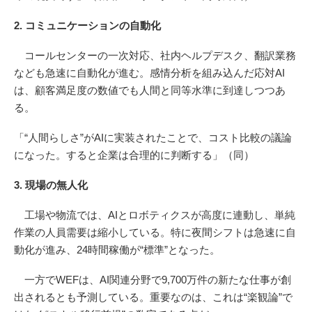
2. コミュニケーションの自動化
コールセンターの一次対応、社内ヘルプデスク、翻訳業務
なども急速に自動化が進む。感情分析を組み込んだ応対AI
は、顧客満足度の数値でも人間と同等水準に到達しつつあ
る。
「“人間らしさ”がAIに実装されたことで、コスト比較の議論
になった。すると企業は合理的に判断する」（同）
3. 現場の無人化
工場や物流では、AIとロボティクスが高度に連動し、単純
作業の人員需要は縮小している。特に夜間シフトは急速に自
動化が進み、24時間稼働が“標準”となった。
一方でWEFは、AI関連分野で9,700万件の新たな仕事が創
出されるとも予測している。重要なのは、これは“楽観論”で