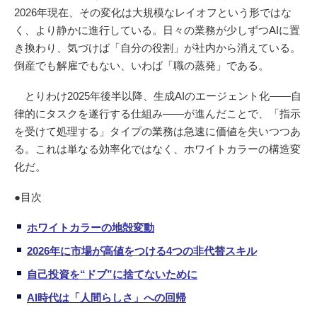
2026年現在、その変化は大規模なレイオフという形ではな
く、より静かに進行している。日々の業務が少しずつAIに置
き換わり、気づけば「自分の役割」が社内から消えている。
倒産でも解雇でもない、いわば「職の蒸発」である。
とりわけ2025年後半以降、生成AIのエージェント化――自
律的にタスクを遂行する仕組み――が進んだことで、「指示
を受けて処理する」タイプの業務は急速に価値を失いつつあ
る。これは単なる効率化ではなく、ホワイトカラーの構造変
化だ。
●目次
ホワイトカラーの地殻変動
2026年に市場が高値をつける4つの非代替スキル
自己投資を“ドブ”に捨てないために
AI時代は「人間らしさ」への回帰