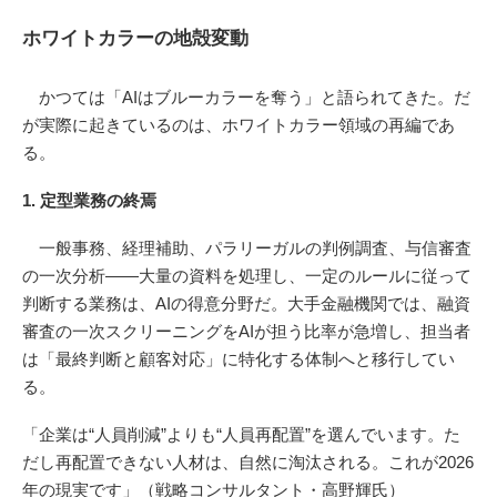
ホワイトカラーの地殻変動
かつては「AIはブルーカラーを奪う」と語られてきた。だ
が実際に起きているのは、ホワイトカラー領域の再編であ
る。
1. 定型業務の終焉
一般事務、経理補助、パラリーガルの判例調査、与信審査
の一次分析――大量の資料を処理し、一定のルールに従って
判断する業務は、AIの得意分野だ。大手金融機関では、融資
審査の一次スクリーニングをAIが担う比率が急増し、担当者
は「最終判断と顧客対応」に特化する体制へと移行してい
る。
「企業は“人員削減”よりも“人員再配置”を選んでいます。た
だし再配置できない人材は、自然に淘汰される。これが2026
年の現実です」（戦略コンサルタント・高野輝氏）