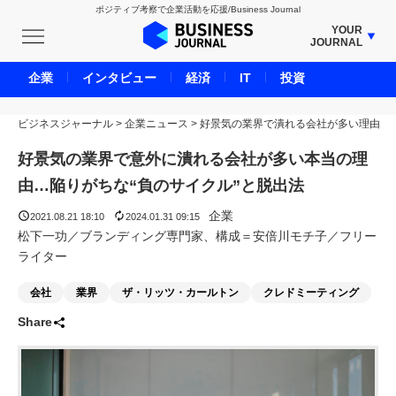
ポジティブ考察で企業活動を応援/Business Journal
YOUR
JOURNAL
BUSINESS JOURNAL
企業
インタビュー
経済
IT
投資
UNICORN JOURNAL
ビジネスジャーナル
>
企業ニュース
CARBON CREDITS JOURNAL
>
好景気の業界で潰れる会社が多い理由
IVS JOURNAL
好景気の業界で意外に潰れる会社が多い本当の理
ENERGY MANAGEMENT JOURNAL
由…陥りがちな“負のサイクル”と脱出法
INBOUND JOURNAL
企業
2021.08.21 18:10
2024.01.31 09:15
LIFE ENDING JOURNAL
松下一功／ブランディング専門家、構成＝安倍川モチ子／フリー
ライター
AI JOURNAL
REAL ESTATE BROKERAGE JOURNAL
会社
業界
ザ・リッツ・カールトン
クレドミーティング
SMART MARKETING JOURNAL
Share
BPaaS JOURNAL
ADOPTABLE DOG JOURNAL