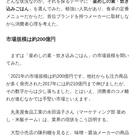
どんな状況なのか。それを探るテーマに「
釜めし
の素
・
炊き
込みごはん
」を選んでみた。根強い人気があり、食卓の定番
メニューだからだ。首位ブランドを持つメーカーに取材しな
がら消費者心理を考えた。
市場規模は約200億円
まずは「釜めしの素・炊き込みごはん」の市場規模を聞い
てみた。
「2021年の市場規模は約200億円です。他社からも注力商品
が多く発売された2017年には約210億円まで伸びましたが、
その数字からは少し落ちました。とはいえ、消費者のコメ離
れが進むなかでは手堅い市場といえます」
丸美屋
食品工業の永田温子さん（マーケティング部 釜め
し・米飯チーム）は、業界の現状をこう説明する。
大型小売店の陳列棚を見ると、味噌・醤油メーカーの商品