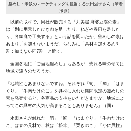
釜めし・米飯のマーケティングを担当する永田温子さん（筆者
撮影）
以前の取材で、同社が販売する「丸美屋 麻婆豆腐の素」
は「別に用意したひき肉を足したり、ねぎや春雨を足した
り、各家庭で工夫する」という話を聞いたが、釜めしの素は
あまり手を加えないようだ。ちなみに「具材を加える約3
割：加えない同7割」と聞く。
全国各地に「ご当地釜めし」もあるが、売れる味の傾向は
地域で違うのだろうか。
「地域性もあまりないですね。それぞれ『筍』『鯛』『はま
ぐり』『牛肉たけのこ』を具材に入れた期間限定の釜めしの
素を発売すると、各商品の支持をいただきますが、地域によ
ってこの具材の人気が高まることもありません」（同）
永田さんが触れた「筍」「鯛」「はまぐり」「牛肉たけの
こ」は春の具材で、秋は「松茸」「栗きのこ」「かに貝柱」