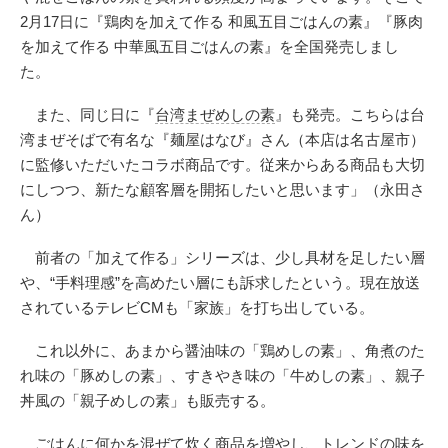
2月17日に『鶏肉を加えて作る 和風五目ごはんの素』『豚肉
を加えて作る 中華風五目ごはんの素』を全国発売しまし
た。
また、同じ日に『
台湾まぜめしの素
』も発売。こちらは台
湾まぜそばで有名な『麺屋はなび』さん（本店は名古屋市）
に監修いただいたコラボ商品です。従来からある商品も大切
にしつつ、新たな顧客層を開拓したいと思います」（永田さ
ん）
前者の「加えて作る」シリーズは、少し具材を足したい層
や、“手料理感”を高めたい層にも訴求したという。現在放送
されているテレビCMも「家族」を打ち出している。
これ以外に、あまから醤油味の「鶏めしの素」、角煮のた
れ味の「豚めしの素」、すきやき味の「牛めしの素」、親子
丼風の「親子めしの素」も販売する。
ごはんに何かを混ぜて炊く商品を増やし、トレンドの味を