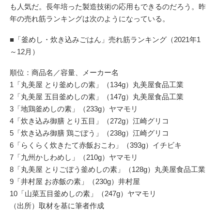
も人気だ。長年培った製造技術の応用もできるのだろう。昨
年の売れ筋ランキングは次のようになっている。
■「釜めし・炊き込みごはん」売れ筋ランキング（2021年1
～12月）
順位：商品名／容量、メーカー名
1「丸美屋 とり釜めしの素」（134g）丸美屋食品工業
2「丸美屋 五目釜めしの素」（147g）丸美屋食品工業
3「地鶏釜めしの素」（233g）ヤマモリ
4「炊き込み御膳 とり五目」（272g）江崎グリコ
5「炊き込み御膳 鶏ごぼう」（238g）江崎グリコ
6「らくらく炊きたて赤飯おこわ」（393g）イチビキ
7「九州かしわめし」（210g）ヤマモリ
8「丸美屋 とりごぼう釜めしの素」（128g）丸美屋食品工業
9「井村屋 お赤飯の素」（230g）井村屋
10「山菜五目釜めしの素」（247g）ヤマモリ
（出所）取材を基に筆者作成