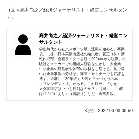
（文＝高井尚之／経済ジャーナリスト・経営コンサルタン
ト）
高井尚之／経済ジャーナリスト・経営コン
サルタント
学生時代から在京スポーツ紙に連載を始める。卒業
後、（株）日本実業出版社の編集者、花王（株）情
報作成部・企画ライターを経て2004年から現職。出
版社とメーカーでの組織人経験を生かし、大企業・
中小企業の経営者や幹部の取材をし続ける。足で稼
いだ企業事例の分析は、講演・セミナーでも好評を
博す。近著に『20年続く人気カフェづくりの本』
（プレジデント社）がある。これ以外に『なぜ、コ
メダ珈琲店はいつも行列なのか？』（同）、『｢解｣
は己の中にあり』（講談社）など、著書多数。
公開：2022.03.03 05:50