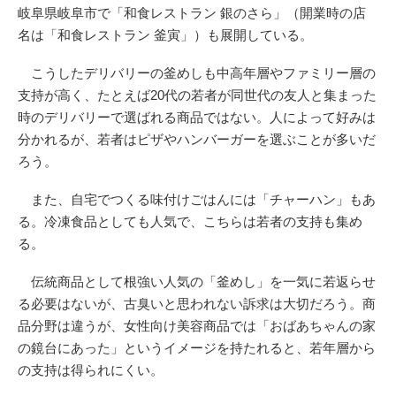
岐阜県岐阜市で「和食レストラン 銀のさら」（開業時の店
名は「和食レストラン 釜寅」）も展開している。
こうしたデリバリーの釜めしも中高年層やファミリー層の
支持が高く、たとえば20代の若者が同世代の友人と集まった
時のデリバリーで選ばれる商品ではない。人によって好みは
分かれるが、若者はピザやハンバーガーを選ぶことが多いだ
ろう。
また、自宅でつくる味付けごはんには「チャーハン」もあ
る。冷凍食品としても人気で、こちらは若者の支持も集め
る。
伝統商品として根強い人気の「釜めし」を一気に若返らせ
る必要はないが、古臭いと思われない訴求は大切だろう。商
品分野は違うが、女性向け美容商品では「おばあちゃんの家
の鏡台にあった」というイメージを持たれると、若年層から
の支持は得られにくい。