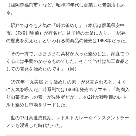
（福岡県福岡市）など、昭和20年代に創業した老舗店もあ
る。
駅弁では今も人気の「峠の釜めし」（本店は群馬県安中
市、JR横川駅前）が有名だ。益子焼の土釜に入り、「駅弁
の歴史を変えた」といわれる同商品の発売は1958年だった。
「その一方で、さまざまな具材が入った釜めしは、家庭でつ
くるには手間のかかるものでした。そこで当社は加工食品と
しての開発を始めたのです」（同）
1970年「丸美屋 とり釜めしの素」が発売されると、すぐ
に人気を呼んだ。時系列では1969年発売のヤマモリ「鳥肉入
り山菜釜めしの素」が先駆者だが、この2社が黎明期のレト
ルト釜めし市場をリードした。
世の中は高度成長期、レトルトカレーやインスタントラー
メンも浸透した時代だった。