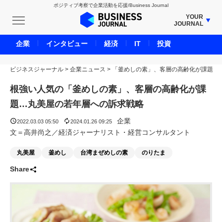
ポジティブ考察で企業活動を応援/Business Journal
YOUR
JOURNAL
BUSINESS JOURNAL
企業
インタビュー
経済
IT
投資
UNICORN JOURNAL
ビジネスジャーナル
>
企業ニュース
CARBON CREDITS JOURNAL
>
「釜めしの素」、客層の高齢化が課題
IVS JOURNAL
根強い人気の「釜めしの素」、客層の高齢化が課
ENERGY MANAGEMENT JOURNAL
題…丸美屋の若年層への訴求戦略
INBOUND JOURNAL
企業
2022.03.03 05:50
2024.01.26 09:25
LIFE ENDING JOURNAL
文＝高井尚之／経済ジャーナリスト・経営コンサルタント
AI JOURNAL
丸美屋
釜めし
台湾まぜめしの素
のりたま
REAL ESTATE BROKERAGE JOURNAL
Share
SMART MARKETING JOURNAL
BPaaS JOURNAL
ADOPTABLE DOG JOURNAL