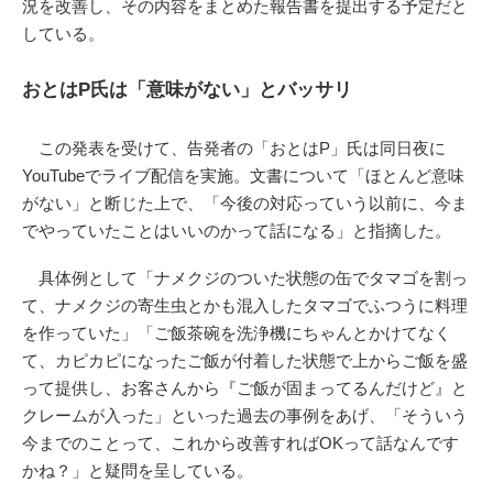
況を改善し、その内容をまとめた報告書を提出する予定だと
している。
おとはP氏は「意味がない」とバッサリ
この発表を受けて、告発者の「おとはP」氏は同日夜に
YouTubeでライブ配信を実施。文書について「ほとんど意味
がない」と断じた上で、「今後の対応っていう以前に、今ま
でやっていたことはいいのかって話になる」と指摘した。
具体例として「ナメクジのついた状態の缶でタマゴを割っ
て、ナメクジの寄生虫とかも混入したタマゴでふつうに料理
を作っていた」「ご飯茶碗を洗浄機にちゃんとかけてなく
て、カピカピになったご飯が付着した状態で上からご飯を盛
って提供し、お客さんから『ご飯が固まってるんだけど』と
クレームが入った」といった過去の事例をあげ、「そういう
今までのことって、これから改善すればOKって話なんです
かね？」と疑問を呈している。