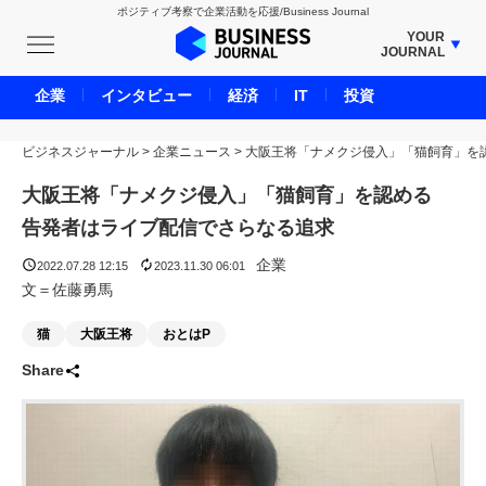
ポジティブ考察で企業活動を応援/Business Journal
YOUR
JOURNAL
BUSINESS JOURNAL
企業
インタビュー
経済
IT
投資
UNICORN JOURNAL
ビジネスジャーナル
>
企業ニュース
CARBON CREDITS JOURNAL
>
大阪王将「ナメクジ侵入」「猫飼育」を
IVS JOURNAL
大阪王将「ナメクジ侵入」「猫飼育」を認める
ENERGY MANAGEMENT JOURNAL
告発者はライブ配信でさらなる追求
INBOUND JOURNAL
企業
2022.07.28 12:15
2023.11.30 06:01
LIFE ENDING JOURNAL
文＝佐藤勇馬
AI JOURNAL
猫
大阪王将
おとはP
REAL ESTATE BROKERAGE JOURNAL
Share
SMART MARKETING JOURNAL
BPaaS JOURNAL
ADOPTABLE DOG JOURNAL