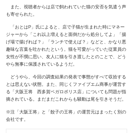
また、視聴者からは店で飼われていた猫の安否を気遣う声
も寄せられた。
「おとはP」氏によると、店で子猫が生まれた時にマネー
ジャーから「これ以上増えると面倒だから処分してよ」「揚
げ場で揚げれば？」「ランチで使えば？」などと、かなり悪
趣味な言葉を吐かれたという。猫を可愛がっていた従業員の
女性が不憫に思い、友人に猫を引き渡したとのことで、どう
やら無事に保護されているようだ。
どうやら、今回の調査結果の発表で事態がすべて収拾する
とは思えない状態。また、同じくファイブエム商事が運営す
る「大阪王将 西多賀ベガロポリス店」についても問題が指
摘されている。まだまだこれからも騒動は尾を引きそうだ。
※注「大阪王将」と「餃子の王将」の運営元はまったく別の
会社です。