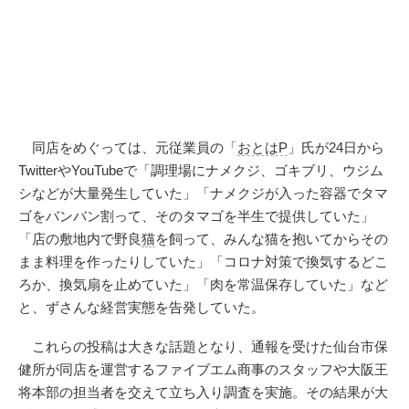
同店をめぐっては、元従業員の「
おとはP
」氏が24日から
TwitterやYouTubeで「調理場にナメクジ、ゴキブリ、ウジム
シなどが大量発生していた」「ナメクジが入った容器でタマ
ゴをバンバン割って、そのタマゴを半生で提供していた」
「店の敷地内で野良
猫
を飼って、みんな猫を抱いてからその
まま料理を作ったりしていた」「コロナ対策で換気するどこ
ろか、換気扇を止めていた」「肉を常温保存していた」など
と、ずさんな経営実態を告発していた。
これらの投稿は大きな話題となり、通報を受けた仙台市保
健所が同店を運営するファイブエム商事のスタッフや大阪王
将本部の担当者を交えて立ち入り調査を実施。その結果が大