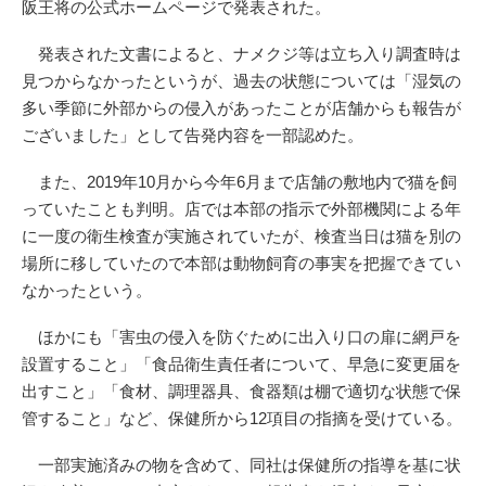
阪王将の公式ホームページで発表された。
発表された文書によると、ナメクジ等は立ち入り調査時は
見つからなかったというが、過去の状態については「湿気の
多い季節に外部からの侵入があったことが店舗からも報告が
ございました」として告発内容を一部認めた。
また、2019年10月から今年6月まで店舗の敷地内で猫を飼
っていたことも判明。店では本部の指示で外部機関による年
に一度の衛生検査が実施されていたが、検査当日は猫を別の
場所に移していたので本部は動物飼育の事実を把握できてい
なかったという。
ほかにも「害虫の侵入を防ぐために出入り口の扉に網戸を
設置すること」「食品衛生責任者について、早急に変更届を
出すこと」「食材、調理器具、食器類は棚で適切な状態で保
管すること」など、保健所から12項目の指摘を受けている。
一部実施済みの物を含めて、同社は保健所の指導を基に状