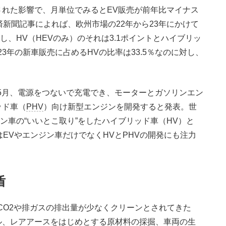
れた影響で、月単位でみるとEV販売が前年比マイナス
済新聞記事によれば、欧州市場の22年から23年にかけて
し、HV（HEVのみ）のそれは3.1ポイントとハイブリッ
3年の新車販売に占めるHVの比率は33.5％なのに対し、
5月、電源をつないで充電でき、モーターとガソリンエン
ッド車（
PHV
）向け新型エンジンを開発すると発表。世
ン車の“いいとこ取り”をしたハイブリッド車（HV）と
EVやエンジン車だけでなくHVとPHVの開発にも注力
盾
O2や排ガスの排出量が少なくクリーンとされてきた
ル、レアアースをはじめとする原材料の採掘、車両の生