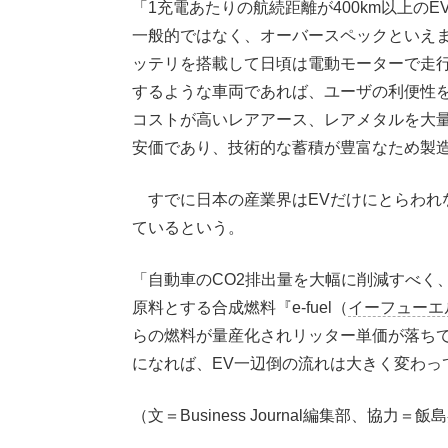
「1充電あたりの航続距離が400km以上の
一般的ではなく、オーバースペックといえま
ッテリを搭載して日頃は電動モーターで走
するような車両であれば、ユーザの利便性
コストが高いレアアース、レアメタルを大量
安価であり、技術的な蓄積が豊富なため製
すでに日本の産業界はEVだけにとらわれ
ているという。
「自動車のCO2排出量を大幅に削減すべく
原料とする合成燃料『e-fuel（
イーフューエ
らの燃料が量産化されリッター単価が落ち
になれば、EV一辺倒の流れは大きく変わっ
（文＝Business Journal編集部、協