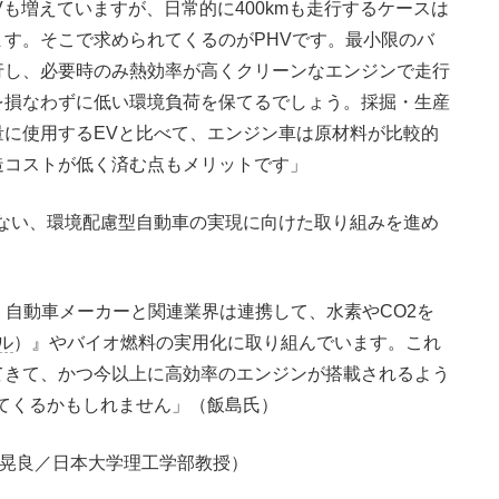
EVも増えていますが、日常的に400kmも走行するケースは
す。そこで求められてくるのがPHVです。最小限のバ
行し、必要時のみ熱効率が高くクリーンなエンジンで走行
を損なわずに低い環境負荷を保てるでしょう。採掘・生産
に使用するEVと比べて、エンジン車は原材料が比較的
造コストが低く済む点もメリットです」
ない、環境配慮型自動車の実現に向けた取り組みを進め
、自動車メーカーと関連業界は連携して、水素やCO2を
ル
）』やバイオ燃料の実用化に取り組んでいます。これ
てきて、かつ今以上に高効率のエンジンが搭載されるよう
てくるかもしれません」（飯島氏）
力＝飯島晃良／日本大学理工学部教授）