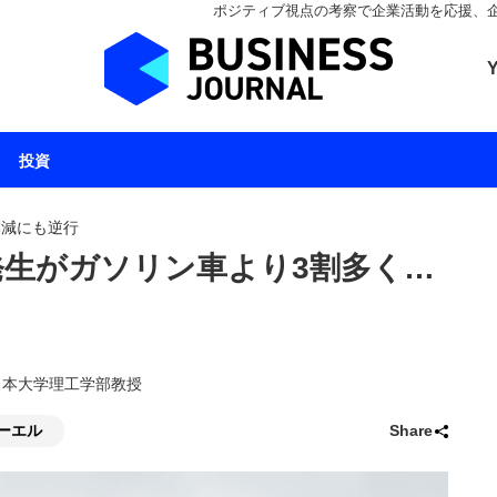
ポジティブ視点の考察で企業活動を応援、企業とと
ビジネスジャーナル 
投資
削減にも逆行
発生がガソリン車より3割多く…
良／日本大学理工学部教授
ーエル
Share