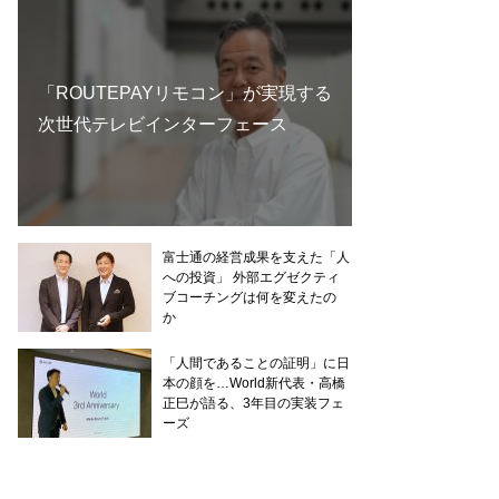
「ROUTEPAYリモコン」が実現する
次世代テレビインターフェース
富士通の経営成果を支えた「人
への投資」 外部エグゼクティ
ブコーチングは何を変えたの
か
「人間であることの証明」に日
本の顔を…World新代表・高橋
正巳が語る、3年目の実装フェ
ーズ