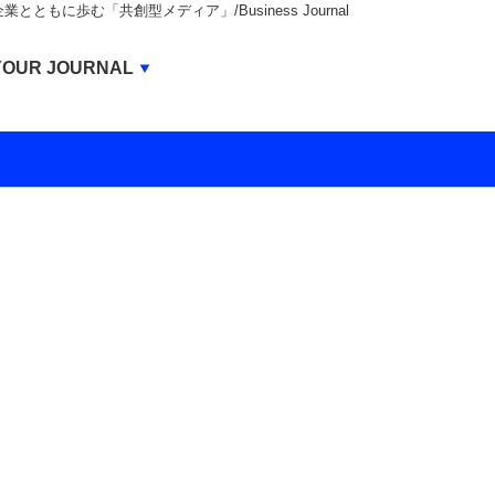
もに歩む「共創型メディア」/Business Journal
Business Journal
YOUR JOURNAL
BUSINESS JOURNAL
UNICORN JOURNAL
CARBON CREDITS JOURNAL
IVS JOURNAL
ENERGY MANAGEMENT JOURNAL
INBOUND JOURNAL
LIFE ENDING JOURNAL
AI JOURNAL
REAL ESTATE BROKERAGE JOURNAL