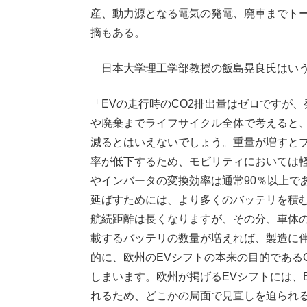
産、動力源となる電気の発電、廃車までト
摘もある。
日本大学理工学部教授の飯島晃良氏はい
「EVの走行時のCO2排出量はゼロですが
や廃棄までライフサイクル全体で考えると、
減るとはいえないでしょう。重量が増すと
率が低下するため、モビリティにおいては軽
やインバータの変換効率は通常90％以上で
延ばすためには、より多くのバッテリを積
航続距離は長くなりますが、その分、車体
載するバッテリの数量が増えれば、製造に
的に、欧州のEVシフトの本来の目的である
しまいます。欧州が掲げるEVシフトには、
れるため、どこかの局面で見直しを迫られ