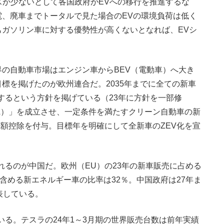
スが少ないとして各国政府がEVへの移行を推進するな
、廃車までトータルで見た場合のEVの環境負荷は低く
ガソリン車に対する優勢性が高くないとなれば、EVシ
の自動車市場はエンジン車からBEV（電動車）へ大き
標を掲げたのが欧州連合だ。2035年までに全ての新車
にするという方針を掲げている（23年に方針を一部修
RA）」を成立させ、一定条件を満たすクリーン自動車の新
税額控除を付与。目標年を明確にして全新車のZEV化を宣
るのが中国だ。欧州（EU）の23年の新車販売に占める
Vを含める新エネルギー車の比率は32％。中国政府は27年ま
表している。
る。テスラの24年1～3月期の世界販売台数は前年実績