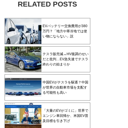
RELATED POSTS
EVバッテリー交換費用が380
万円？「地方や寒冷地では使
い物にならない」説
テスラ販売減→HV復調のせい
だと批判…EV急失速でテスラ
終わりの始まりか
中国EVがテスラを駆逐？中国
が世界の自動車市場を支配す
る可能性も高い
「大量のEVがゴミに」世界で
エンジン車回帰か、米国EV普
及目標を引き下げ