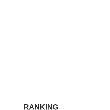
SMART MARKETING JOURNAL
BPaaS JOURNAL
ADOPTABLE DOG JOURNAL
RANKING