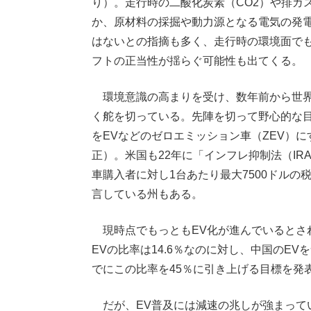
り）。走行時の二酸化炭素（CO2）や排ガ
か、原材料の採掘や動力源となる電気の発電
はないとの指摘も多く、走行時の環境面でも
フトの正当性が揺らぐ可能性も出てくる。
環境意識の高まりを受け、数年前から世界
く舵を切っている。先陣を切って野心的な目
をEVなどのゼロエミッション車（ZEV）
正）。米国も22年に「インフレ抑制法（I
車購入者に対し1台あたり最大7500ドルの
言している州もある。
現時点でもっともEV化が進んでいるとされ
EVの比率は14.6％なのに対し、中国のE
でにこの比率を45％に引き上げる目標を発
だが、EV普及には減速の兆しが強まってい