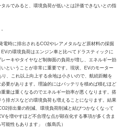
ータルでみると、環境負荷が低いとは評価できないとの指
う。
、発電時に排出されるCO2やレアメタルなど原材料の採掘
EVの環境負荷はエンジン車と比べてドラスティックに
ブレーキやタイヤなど制御面の負荷が増し、エネルギー効
いということが非常に重要です。現状、EVのモーター
あり、これ以上向上する余地は小さいので、航続距離を
む必要があります。理論的にはバッテリを積めば積むほど
の重量は重くなるのでエネルギー効率が悪くなります。搭
伴う排ガスなどの環境負荷も増えることになります。結果
CO2排出量の削減、環境負荷削減と結びつかなくなって
EVを増やすほど不合理な点が顕在化する事項が多く含ま
る可能性もあります」（飯島氏）