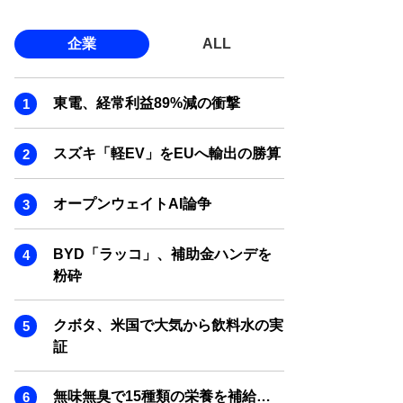
企業
ALL
東電、経常利益89%減の衝撃
スズキ「軽EV」をEUへ輸出の勝算
オープンウェイトAI論争
BYD「ラッコ」、補助金ハンデを
粉砕
クボタ、米国で大気から飲料水の実
証
無味無臭で15種類の栄養を補給…