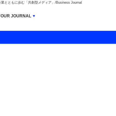
もに歩む「共創型メディア」/Business Journal
Business Journal
YOUR JOURNAL
BUSINESS JOURNAL
UNICORN JOURNAL
CARBON CREDITS JOURNAL
IVS JOURNAL
ENERGY MANAGEMENT JOURNAL
INBOUND JOURNAL
LIFE ENDING JOURNAL
AI JOURNAL
REAL ESTATE BROKERAGE JOURNAL