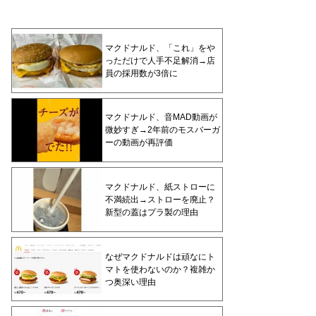
マクドナルド、「これ」をや
っただけで人手不足解消→店
員の採用数が3倍に
マクドナルド、音MAD動画が
微妙すぎ→2年前のモスバーガ
ーの動画が再評価
マクドナルド、紙ストローに
不満続出→ストローを廃止？
新型の蓋はプラ製の理由
なぜマクドナルドは頑なにト
マトを使わないのか？複雑か
つ奥深い理由