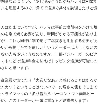
時間帯などによって『少し混みそうだからパティは●個焼
ックを用意するので、慌てて追加で具材を調理したりと慌
んはたまにいますが、パティは事前に塩胡椒をかけて焼
ものを別で焼く必要があり、時間がかかる可能性がありま
すが、これも同様に別で揚げて塩抜きを用意する必要があ
いいから揚げたてを欲しいというオーダーは珍しくないの
らない人も多いようなのですが、一部ハンバーガーのピク
トマトなどは追加料金を払えばトッピング追加が可能なの
わないと思います。
従業員が慌てたり『大変だなあ』と感じることはあるか
はムカつくということはないので、お客さん側もそこまで
サムライマック
の『炙り醤油風 ベーコントマト肉厚ビー
ため、このオーダーが一気に重なると結構焦ります」