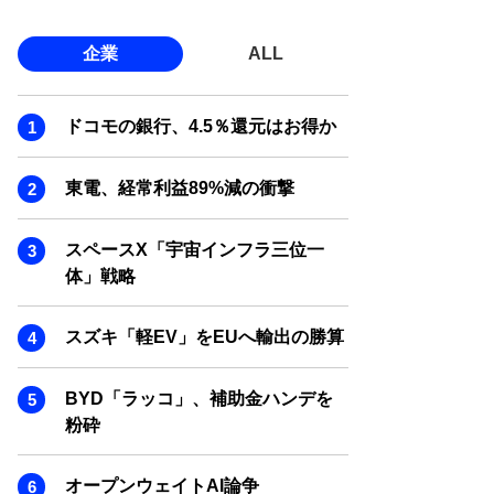
企業
ALL
ドコモの銀行、4.5％還元はお得か
東電、経常利益89%減の衝撃
スペースX「宇宙インフラ三位一
体」戦略
スズキ「軽EV」をEUへ輸出の勝算
BYD「ラッコ」、補助金ハンデを
粉砕
オープンウェイトAI論争