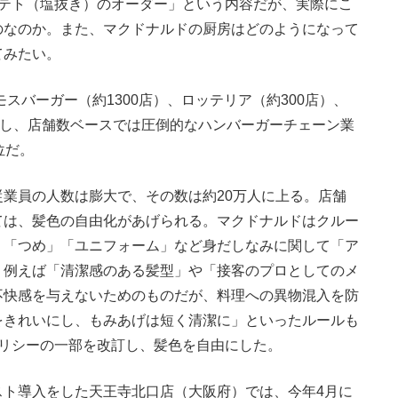
ポテト（塩抜き）のオーダー」という内容だが、実際にこ
のなのか。また、マクドナルドの厨房はどのようになって
てみたい。
スバーガー（約1300店）、ロッテリア（約300店）、
離し、店舗数ベースでは圧倒的なハンバーガーチェーン業
位だ。
業員の人数は膨大で、その数は約20万人に上る。店舗
ては、髪色の自由化があげられる。マクドナルドはクルー
」「つめ」「ユニフォーム」など身だしなみに関して「ア
。例えば「清潔感のある髪型」や「接客のプロとしてのメ
不快感を与えないためのものだが、料理への異物混入を防
をきれいにし、もみあげは短く清潔に」といったルールも
ポリシーの一部を改訂し、髪色を自由にした。
ト導入をした天王寺北口店（大阪府）では、今年4月に