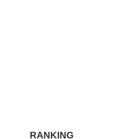
SMART MARKETING JOURNAL
BPaaS JOURNAL
ADOPTABLE DOG JOURNAL
RANKING