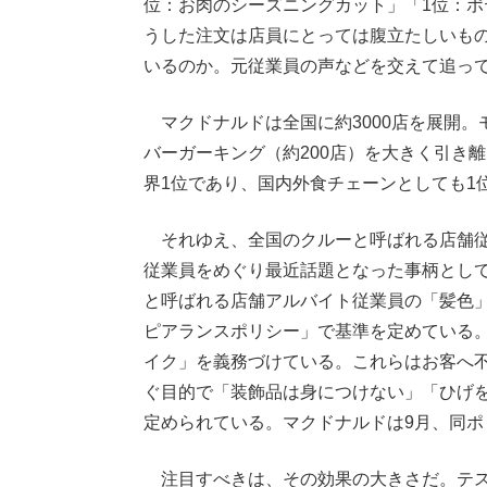
位：お肉のシーズニングカット」「1位：
うした注文は店員にとっては腹立たしいも
いるのか。元従業員の声などを交えて追っ
マクドナルドは全国に約3000店を展開。モ
バーガーキング（約200店）を大きく引き
界1位であり、国内外食チェーンとしても1
それゆえ、全国のクルーと呼ばれる店舗従
従業員をめぐり最近話題となった事柄とし
と呼ばれる店舗アルバイト従業員の「髪色
ピアランスポリシー」で基準を定めている
イク」を義務づけている。これらはお客へ
ぐ目的で「装飾品は身につけない」「ひげ
定められている。マクドナルドは9月、同
注目すべきは、その効果の大きさだ。テス