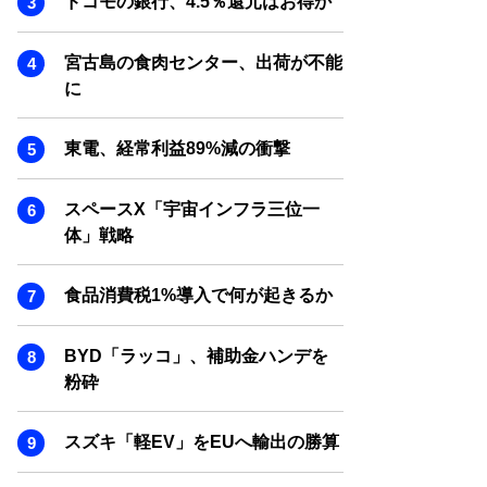
ドコモの銀行、4.5％還元はお得か
SMART MARKETING JOURNAL
BPaaS JOURNAL
宮古島の食肉センター、出荷が不能
ADOPTABLE DOG JOURNAL
に
東電、経常利益89%減の衝撃
スペースX「宇宙インフラ三位一
体」戦略
食品消費税1%導入で何が起きるか
BYD「ラッコ」、補助金ハンデを
粉砕
スズキ「軽EV」をEUへ輸出の勝算