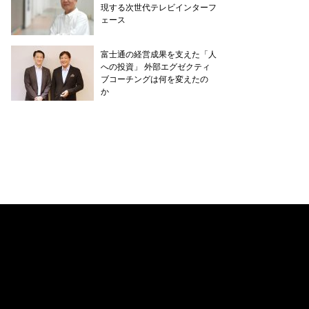
現する次世代テレビインターフ
ェース
富士通の経営成果を支えた「人
への投資」 外部エグゼクティ
ブコーチングは何を変えたの
か