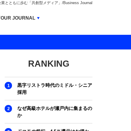
もに歩む「共創型メディア」/Business Journal
Business Journal
YOUR JOURNAL
BUSINESS JOURNAL
UNICORN JOURNAL
CARBON CREDITS JOURNAL
RANKING
IVS JOURNAL
ENERGY MANAGEMENT JOURNAL
黒字リストラ時代のミドル・シニア
INBOUND JOURNAL
採用
LIFE ENDING JOURNAL
なぜ高級ホテルが瀬戸内に集まるの
AI JOURNAL
か
REAL ESTATE BROKERAGE JOURNAL