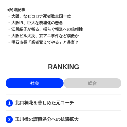
●
関連記事
大阪、なぜコロナ死者数全国一位
大阪IR、巨大な廃墟化の懸念
江川紹子が斬る、揺らぐ報道への信頼性
大阪ビル火災、京アニ事件など模倣か
明石市長「業者変えてやる」と暴言？
RANKING
社会
総合
北口榛花を苦しめた元コーチ
玉川徹の謹慎処分への抗議拡大