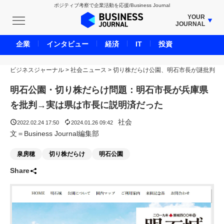
ポジティブ考察で企業活動を応援/Business Journal
YOUR
JOURNAL
BUSINESS JOURNAL
企業
インタビュー
経済
IT
投資
UNICORN JOURNAL
ビジネスジャーナル
>
社会ニュース
CARBON CREDITS JOURNAL
>
切り株だらけ公園、明石市長が謎批判
IVS JOURNAL
明石公園・切り株だらけ問題：明石市長が兵庫県
ENERGY MANAGEMENT JOURNAL
を批判→実は県は市長に説明済だった
INBOUND JOURNAL
社会
2022.02.24 17:50
2024.01.26 09:42
LIFE ENDING JOURNAL
文＝Business Journal編集部
AI JOURNAL
泉房穂
切り株だらけ
明石公園
REAL ESTATE BROKERAGE JOURNAL
Share
SMART MARKETING JOURNAL
BPaaS JOURNAL
ADOPTABLE DOG JOURNAL