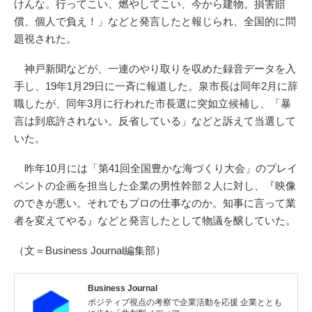
けんな。行ってこい、燃やしてこい、今から建物。損害賠
償、個人で負え！」などと発言したと報じられ、全国的に問
題視された。
神戸新聞などが、一連のやり取りを収めた録音データを入
手し、19年1月29日に一斉に報道した。泉市長は同年2月に辞
職したが、同年3月に行われた市長選に突如立候補し、「暴
言は到底許されない。反省している」などと訴えて当選して
いた。
昨年10月には「第41回全国豊かな海づくり大会」のプレイ
ベントの企画を担当した企業の男性幹部２人に対し、『映像
のできが悪い。それでもプロの仕事なのか。知事に言って業
者を変えてやる』などと発言したとして物議を醸していた。
（文＝Business Journal編集部）
Business Journal
ポジティブ視点の考察で企業活動を応援 企業ととも