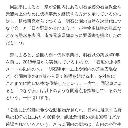
同記事によると、県が公園内にある明石城跡の石垣保全や
景観向上のために伐採事業を継続する方針を示しているのに
対し、植物研究者らでつくる「明石公園の自然を次世代につ
なぐ会」と「日本野鳥の会ひょうご」が生物多様性の観点な
どから懸念を表明。斎藤元彦県知事らに要望書を提出したの
だという。
県によると、公園の樹木伐採事業は、明石城の築城400年
を前に、2018年度から実施しているもので、「石垣の原則5
メートル以内の木」「明石駅ホーム上や園内の芝生広場な
ど、公園南側の8カ所から見て眺望を妨げる木」を対象に、
これまでに約1700本を伐採したという。一方で、同記事によ
ると「つなぐ会」は以下のような問題点を指摘しているのだ
という。一部引用する。
「公園には92種の希少な動植物が見られ、日本に飛来する野
鳥の10分の1にあたる66種や、絶滅危惧種の昆虫30種ほどが
確認されているという。さらに園内の樹木は、市内の小学生