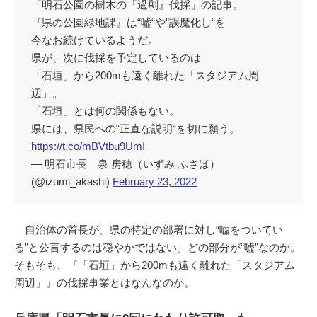
「明石公園の樹木の『過剰』伐採」の記事。
『県の公園緑地課』は“嘘“や”誤魔化し“を
今なお続けているようだ。
県が、次に伐採を予定しているのは
「石垣」から200mも遠く離れた「スタジアム周
辺」。
「石垣」とは何の関係もない。
県には、県民への“正直な説明“を切に願う。
https://t.co/mBVtbu9UmI
— 明石市長 泉 房穂（いずみ ふさほ）
(@izumi_akashi)
February 23, 2022
自治体の首長が、県の特定の部署に対し“嘘をついてい
る”と公言するのは穏やかではない。どの部分が“嘘”なのか。
そもそも、『「石垣」から200mも遠く離れた「スタジアム
周辺」』の伐採事業とはなんなのか。