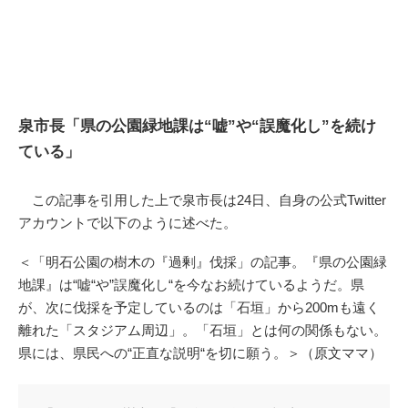
泉市長「県の公園緑地課は“嘘”や“誤魔化し”を続け
ている」
この記事を引用した上で泉市長は24日、自身の公式Twitter
アカウントで以下のように述べた。
＜「明石公園の樹木の『過剰』伐採」の記事。『県の公園緑
地課』は“嘘“や”誤魔化し“を今なお続けているようだ。県
が、次に伐採を予定しているのは「石垣」から200mも遠く
離れた「スタジアム周辺」。「石垣」とは何の関係もない。
県には、県民への“正直な説明“を切に願う。＞（原文ママ）