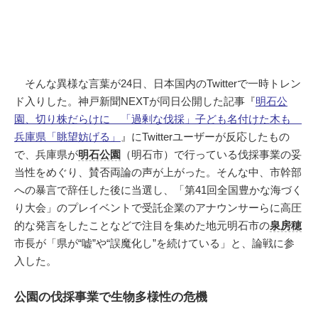
そんな異様な言葉が24日、日本国内のTwitterで一時トレン
ド入りした。神戸新聞NEXTが同日公開した記事『
明石公
園、切り株だらけに 「過剰な伐採」子ども名付けた木も
兵庫県「眺望妨げる」
』にTwitterユーザーが反応したもの
で、兵庫県が
明石公園
（明石市）で行っている伐採事業の妥
当性をめぐり、賛否両論の声が上がった。そんな中、市幹部
への暴言で辞任した後に当選し、「第41回全国豊かな海づく
り大会」のプレイベントで受託企業のアナウンサーらに高圧
的な発言をしたことなどで注目を集めた地元明石市の
泉房穂
市長が「県が“嘘”や“誤魔化し”を続けている」と、論戦に参
入した。
公園の伐採事業で生物多様性の危機