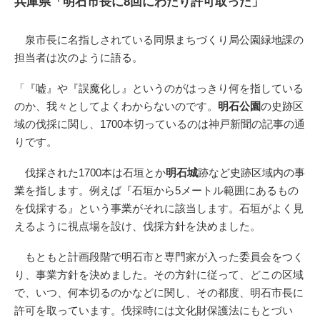
兵庫県「明石市長に8回にわたり許可取った」
泉市長に名指しされている同県まちづくり局公園緑地課の
担当者は次のように語る。
「『嘘』や『誤魔化し』というのがはっきり何を指している
のか、我々としてよくわからないのです。
明石公園
の史跡区
域の伐採に関し、1700本切っているのは神戸新聞の記事の通
りです。
伐採された1700本は石垣とか
明石城
跡など史跡区域内の事
業を指します。例えば『石垣から5メートル範囲にあるもの
を伐採する』という事業がそれに該当します。石垣がよく見
えるように視点場を設け、伐採方針を決めました。
もともと計画段階で明石市と専門家が入った委員会をつく
り、事業方針を決めました。その方針に従って、どこの区域
で、いつ、何本切るのかなどに関し、その都度、明石市長に
許可を取っています。伐採時には文化財保護法にもとづい