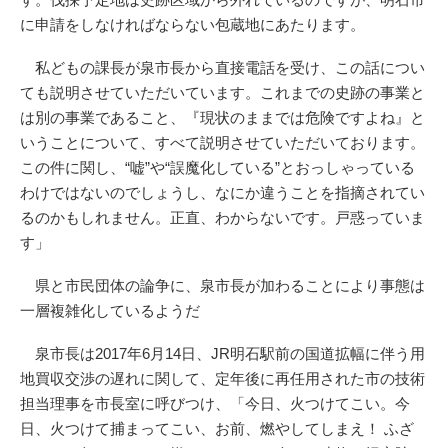
に申請をしなければならない包蔵地にあたります。
私どもの課長が泉市長から直接電話を受け、この話につい
ても説明させていただいています。これまでの史跡の事業と
は別の事業であること、『現状のままでは危険ですよね』と
いうことについて、すべて説明させていただいております。
この件に関し、“嘘”や“誤魔化している”とおっしゃっている
わけではないのでしょうし、なにか違うことを指摘されてい
るのかもしれません。正直、わからないです。戸惑っていま
す」
県と市民団体の論争に、泉市長が加わることにより事態は
一層複雑化しているようだ
泉市長は2017年6月14日、JR明石駅前の国道拡幅に伴う用
地買収交渉の遅れに関して、定年後に再任用された市の技術
担当理事を市長室に呼びつけ、「今日、火つけてこい。今
日、火つけて捕まってこい、お前、燃やしてしまえ！ ふざ