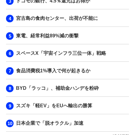
ドコモの銀行、4.5％還元はお得か
宮古島の食肉センター、出荷が不能に
東電、経常利益89%減の衝撃
スペースX「宇宙インフラ三位一体」戦略
食品消費税1%導入で何が起きるか
BYD「ラッコ」、補助金ハンデを粉砕
スズキ「軽EV」をEUへ輸出の勝算
日本企業で「脱オラクル」加速