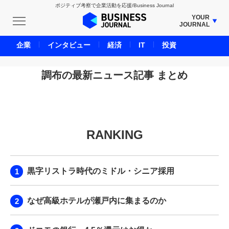
ポジティブ考察で企業活動を応援/Business Journal
YOUR
JOURNAL
BUSINESS JOURNAL
企業
インタビュー
経済
IT
投資
UNICORN JOURNAL
CARBON CREDITS JOURNAL
調布の最新ニュース記事 まとめ
IVS JOURNAL
ENERGY MANAGEMENT JOURNAL
INBOUND JOURNAL
RANKING
LIFE ENDING JOURNAL
AI JOURNAL
REAL ESTATE BROKERAGE JOURNAL
黒字リストラ時代のミドル・シニア採用
SMART MARKETING JOURNAL
BPaaS JOURNAL
なぜ高級ホテルが瀬戸内に集まるのか
ADOPTABLE DOG JOURNAL