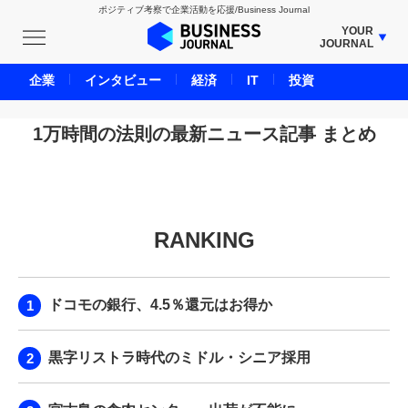
ポジティブ考察で企業活動を応援/Business Journal
YOUR
JOURNAL
BUSINESS JOURNAL
企業
インタビュー
経済
IT
投資
UNICORN JOURNAL
CARBON CREDITS JOURNAL
1万時間の法則の最新ニュース記事 まとめ
IVS JOURNAL
ENERGY MANAGEMENT JOURNAL
INBOUND JOURNAL
RANKING
LIFE ENDING JOURNAL
AI JOURNAL
REAL ESTATE BROKERAGE JOURNAL
ドコモの銀行、4.5％還元はお得か
SMART MARKETING JOURNAL
BPaaS JOURNAL
黒字リストラ時代のミドル・シニア採用
ADOPTABLE DOG JOURNAL