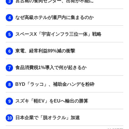
宮古島の食肉センター、出荷が不能に
なぜ高級ホテルが瀬戸内に集まるのか
スペースX「宇宙インフラ三位一体」戦略
東電、経常利益89%減の衝撃
食品消費税1%導入で何が起きるか
BYD「ラッコ」、補助金ハンデを粉砕
スズキ「軽EV」をEUへ輸出の勝算
日本企業で「脱オラクル」加速