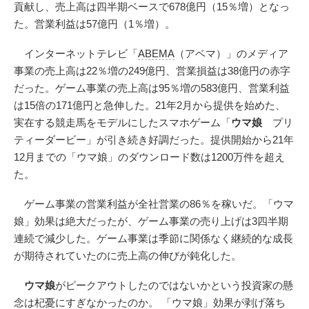
貢献し、売上高は四半期ベースで678億円（15％増）となっ
た。営業利益は57億円（1％増）。
インターネットテレビ「
ABEMA
（アベマ）」のメディア
事業の売上高は22％増の249億円、営業損益は38億円の赤字
だった。ゲーム事業の売上高は95％増の583億円、営業利益
は15倍の171億円と急伸した。21年2月から提供を始めた、
実在する競走馬をモデルにしたスマホゲーム「
ウマ娘
プリ
ティーダービー」が引き続き好調だった。提供開始から21年
12月までの「ウマ娘」のダウンロード数は1200万件を超え
た。
ゲーム事業の営業利益が全社営業の86％を稼いだ。「ウマ
娘」効果は絶大だったが、ゲーム事業の売り上げは3四半期
連続で減少した。ゲーム事業は季節に関係なく継続的な成長
が期待されていたのに売上高の伸びが鈍化した。
ウマ娘
がピークアウトしたのではないかという投資家の懸
念は杞憂にすぎなかったのか。 「ウマ娘」効果が剥げ落ち