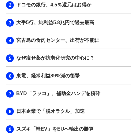
ドコモの銀行、4.5％還元はお得か
大手5行、純利益5.8兆円で過去最高
宮古島の食肉センター、出荷が不能に
なぜ痩せ薬が抗老化研究の中心に？
東電、経常利益89%減の衝撃
BYD「ラッコ」、補助金ハンデを粉砕
日本企業で「脱オラクル」加速
スズキ「軽EV」をEUへ輸出の勝算