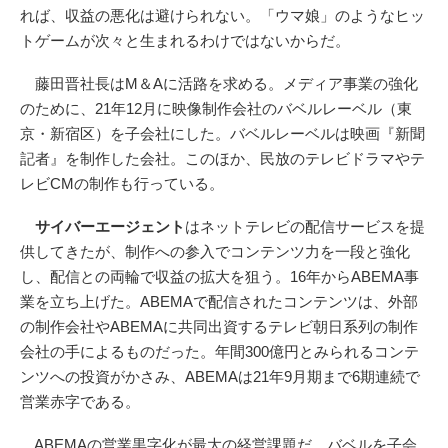
れば、収益の悪化は避けられない。「ウマ娘」のようなヒッ
トゲームが次々と生まれるわけではないからだ。
藤田晋社長はM＆Aに活路を求める。メディア事業の強化
のために、21年12月に映像制作会社のバベルレーベル（東
京・新宿区）を子会社にした。バベルレーベルは映画『新聞
記者』を制作した会社。このほか、民放のテレビドラマやテ
レビCMの制作も行っている。
サイバーエージェント
はネットテレビの配信サービスを提
供してきたが、制作への参入でコンテンツ力を一段と強化
し、配信との両輪で収益の拡大を狙う。16年からABEMA事
業を立ち上げた。ABEMAで配信されたコンテンツは、外部
の制作会社やABEMAに共同出資するテレビ朝日系列の制作
会社の手によるものだった。年間300億円とみられるコンテ
ンツへの投資がかさみ、ABEMAは21年9月期まで6期連続で
営業赤字である。
ABEMAの営業黒字化が最大の経営課題だ。バベルを子会