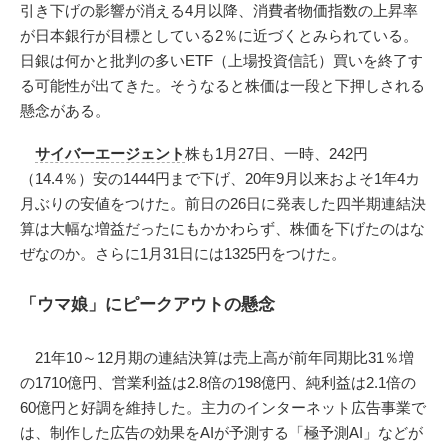
引き下げの影響が消える4月以降、消費者物価指数の上昇率
が日本銀行が目標としている2％に近づくとみられている。
日銀は何かと批判の多いETF（上場投資信託）買いを終了す
る可能性が出てきた。そうなると株価は一段と下押しされる
懸念がある。
サイバーエージェント
株も1月27日、一時、242円
（14.4％）安の1444円まで下げ、20年9月以来およそ1年4カ
月ぶりの安値をつけた。前日の26日に発表した四半期連結決
算は大幅な増益だったにもかかわらず、株価を下げたのはな
ぜなのか。さらに1月31日には1325円をつけた。
「ウマ娘」にピークアウトの懸念
21年10～12月期の連結決算は売上高が前年同期比31％増
の1710億円、営業利益は2.8倍の198億円、純利益は2.1倍の
60億円と好調を維持した。主力のインターネット広告事業で
は、制作した広告の効果をAIが予測する「極予測AI」などが