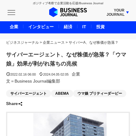
ポジティブ考察で企業活動を応援/Business Journal
YOUR
JOURNAL
BUSINESS JOURNAL
企業
インタビュー
経済
IT
投資
UNICORN JOURNAL
ビジネスジャーナル
>
企業ニュース
CARBON CREDITS JOURNAL
>
サイバーA、なぜ株価が急落？
IVS JOURNAL
サイバーエージェント、なぜ株価が急落？「ウマ
ENERGY MANAGEMENT JOURNAL
娘」効果が剥がれ落ちの兆候
INBOUND JOURNAL
企業
2022.02.16 06:00
2024.04.05 02:05
LIFE ENDING JOURNAL
文＝Business Journal編集部
AI JOURNAL
サイバーエージェント
ABEMA
ウマ娘 プリティーダービー
REAL ESTATE BROKERAGE JOURNAL
Share
SMART MARKETING JOURNAL
BPaaS JOURNAL
ADOPTABLE DOG JOURNAL