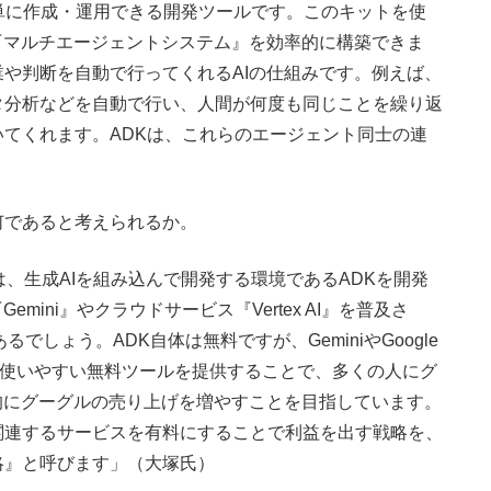
単に作成・運用できる開発ツールです。​このキットを使
『マルチエージェントシステム』を効率的に構築できま
や判断を自動で行ってくれるAIの仕組みです。例えば、
タ分析などを自動で行い、人間が何度も同じことを繰り返
てくれます。ADKは、これらのエージェント同士の連
であると考えられるか。
、生成AIを組み込んで開発する環境であるADKを開発
mini』やクラウドサービス『Vertex AI』を普及さ
あるでしょう。ADK自体は無料ですが、GeminiやGoogle
す。使いやすい無料ツールを提供することで、多くの人にグ
的にグーグルの売り上げを増やすことを目指しています。
関連するサービスを有料にすることで利益を出す戦略を、
略』と呼びます」（大塚氏）