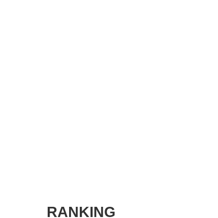
SMART MARKETING JOURNAL
BPaaS JOURNAL
ADOPTABLE DOG JOURNAL
RANKING