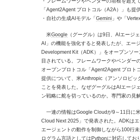
・フレームワークやベンダーの垣根を超え
「Agent2Agent プロトコル（A2A）」も提
・自社の生成AIモデル「
Gemini
」や「Vert
米
Google
（グーグル）は9日、AIエージェ
AI」の機能を強化すると発表したが、エージ
Development Kit（ADK）」をオ
目されている。フレームワークやベンダー
オープンプロトコル「Agent2Agent 
提供について、米Anthropic（アンソロピック）の
ことを発表した。なぜグーグルはAIエージ
ン戦略に舵を切っているのか。専門家の見
一連の情報はGoogle Cloudが9～11
Cloud Next 2025」で発表された。
エージェントの動作を制御しながら100行
ログラム言語としてはPythonに対応してお