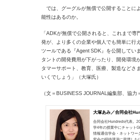
では、グーグルが無償で公開することによ
能性はあるのか。
「ADKが無償で公開されると、これまで専
発が、より多くの企業や個人でも簡単に行
ツールである『Agent SDK』を公開し
タントの開発費用が下がったり、開発環境
タマーサポート、教育、医療、製造などさま
いくでしょう」（大塚氏）
（文＝BUSINESS JOURNAL編集部、協
大塚あみ／合同会社Hu
合同会社Hundreds代表
学4年の授業中にチャットG
情報通信学会・ネットワー
究会の招待講演に登壇したほか