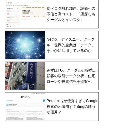
食べログ離れ加速、評価への
不信と高コスト…「店探しも
グーグルとインスタ」
Netflix、ディズニー、グーグ
ル…世界的企業は「データ」
をいかに活用しているのか
みずほFG、グーグルと提携…
顧客の取引データ分析、住宅
ローンや投資信託を提案へ
Perplexityが優秀すぎてGoogle
検索の牙城崩す？Bingのほう
が優秀？