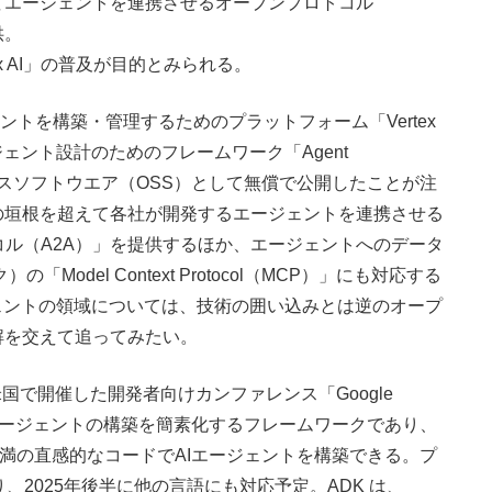
てエージェントを連携させるオープンプロトコル
供。
ex AI」の普及が目的とみられる。
ントを構築・管理するためのプラットフォーム「Vertex
ェント設計のためのフレームワーク「Agent
ープンソースソフトウエア（OSS）として無償で公開したことが注
の垣根を超えて各社が開発するエージェントを連携させる
プロトコル（A2A）」を提供するほか、エージェントへのデータ
「Model Context Protocol（MCP）」にも対応する
ェントの領域については、技術の囲い込みとは逆のオープ
解を交えて追ってみたい。
日に米国で開催した開発者向けカンファレンス「Google
ADKはエージェントの構築を簡素化するフレームワークであり、
未満の直感的なコードでAIエージェントを構築できる。プ
り、2025年後半に他の言語にも対応予定。ADK は、