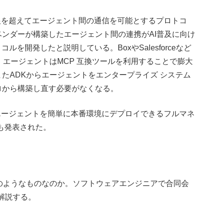
根を超えてエージェント間の通信を可能とするプロトコ
ンダーが構築したエージェント間の連携がAI普及に向け
を開発したと説明している。BoxやSalesforceなど
。エージェントはMCP 互換ツールを利用することで膨大
たADKからエージェントをエンタープライズ システム
ロから構築し直す必要がなくなる。
AIエージェントを簡単に本番環境にデプロイできるフルマネ
なども発表された。
のようなものなのか。ソフトウェアエンジニアで合同会
に解説する。