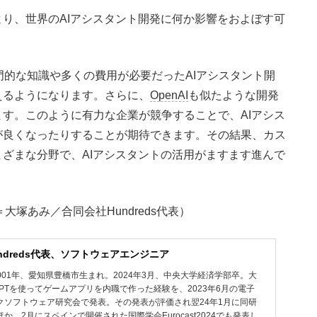
り、世界のAIアシスタント開発に何か影響をおよぼす可
門的な知識や多くの費用が必要だったAIアシスタント開
えるようになります。さらに、
OpenAI
も似たような開発
ています。このように有力な企業が競争することで、AIアシス
が良くなったりすることが期待できます。その結果、カス
ざまな分野で、AIアシスタントの活用がますます進んで
力＝大塚あみ／合同会社Hundreds代表）
ndreds代表、ソフトウェアエンジニア
。2001年、愛知県豊橋市生まれ。2024年3月、中央大学経済学部卒。大
PTを使ってゲームアプリを内職で作った経験を、2023年6月の電子
クソフトウェア研究会で発表。その発表が評価され翌24年1月に同研
、2月にスペインで開催された国際学会Eurocast2024でも発表し