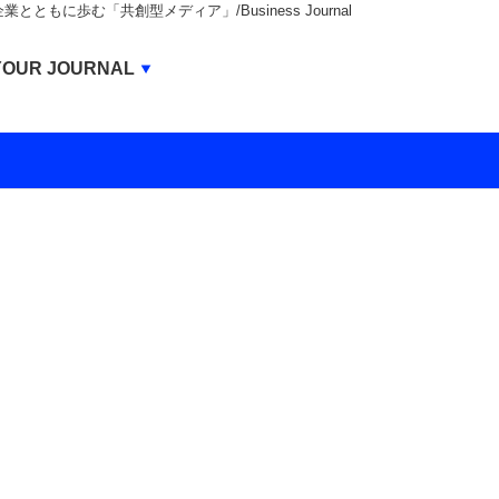
もに歩む「共創型メディア」/Business Journal
Business Journal
YOUR JOURNAL
BUSINESS JOURNAL
UNICORN JOURNAL
CARBON CREDITS JOURNAL
IVS JOURNAL
ENERGY MANAGEMENT JOURNAL
INBOUND JOURNAL
LIFE ENDING JOURNAL
AI JOURNAL
REAL ESTATE BROKERAGE JOURNAL