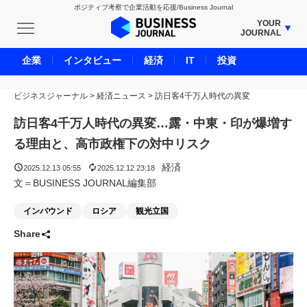
ポジティブ考察で企業活動を応援/Business Journal
YOUR
JOURNAL
BUSINESS JOURNAL
企業
インタビュー
経済
IT
投資
UNICORN JOURNAL
ビジネスジャーナル
>
経済ニュース
CARBON CREDITS JOURNAL
>
訪日客4千万人時代の異変
IVS JOURNAL
訪日客4千万人時代の異変…露・中東・印が爆増す
ENERGY MANAGEMENT JOURNAL
る理由と、高市政権下の対中リスク
INBOUND JOURNAL
経済
2025.12.13 05:55
2025.12.12 23:18
LIFE ENDING JOURNAL
文＝BUSINESS JOURNAL編集部
AI JOURNAL
インバウンド
ロシア
観光立国
REAL ESTATE BROKERAGE JOURNAL
Share
SMART MARKETING JOURNAL
BPaaS JOURNAL
ADOPTABLE DOG JOURNAL