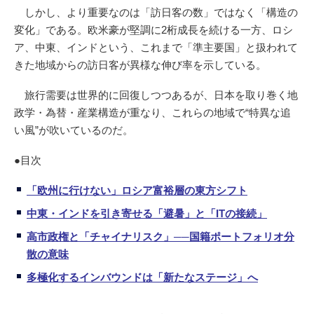
しかし、より重要なのは「訪日客の数」ではなく「構造の
変化」である。欧米豪が堅調に2桁成長を続ける一方、ロシ
ア、中東、インドという、これまで「準主要国」と扱われて
きた地域からの訪日客が異様な伸び率を示している。
旅行需要は世界的に回復しつつあるが、日本を取り巻く地
政学・為替・産業構造が重なり、これらの地域で“特異な追
い風”が吹いているのだ。
●目次
「欧州に行けない」ロシア富裕層の東方シフト
中東・インドを引き寄せる「避暑」と「ITの接続」
高市政権と「チャイナリスク」──国籍ポートフォリオ分
散の意味
多極化するインバウンドは「新たなステージ」へ