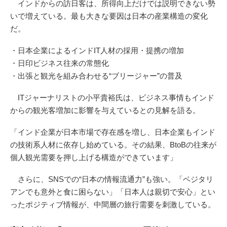
インドからの訪日客は、所得向上だけでは説明できない勢
いで増えている。最も大きな要因は日本の産業構造の変化
だ。
・日本企業によるインドIT人材の採用・提携の増加
・日印ビジネス往来の常態化
・出張と観光を組み合わせる“ブリージャー”の普及
ITジャーナリストの小平貴裕氏は、ビジネス事情もインド
からの観光客増加に影響を与えているとの見解を語る。
「インド企業が日本市場で存在感を増し、日本企業もインド
の技術系人材に依存し始めている。その結果、BtoBの往来が
個人観光需要を押し上げる構造ができています」
さらに、SNSでの“日本の情報流通力”も強い。「ベジタリ
アンでも意外と食に困らない」「日本人は親切で安心」とい
ったポジティブ情報が、中間層の旅行需要を刺激している。