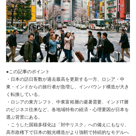
●この記事のポイント
・日本の訪日客数が過去最高を更新する一方、
ロシア
・中
東・インドからの旅行者が急増し、インバウンド構造が大き
く転換している。
・ロシアの東方シフト、中東富裕層の避暑需要、インドIT層
のビジネス往来など、各地域特有の経済・心理要因が日本を
選ぶ背景にある。
・こうした国籍多様化は「対中リスク」への備えにもなり、
高市政権下で日本の観光構造がより強靭で持続的なモデルへ