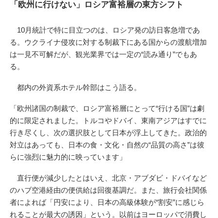
「欧州に行けない」ロシア富裕層の東方シフト
10月統計で特に目立つのは、ロシア発の訪日客急増であ
る。ウクライナ侵攻に対する制裁下にある国からの渡航増加
は一見不可解だが、観光業界では一定の“読み通り”でもあ
る。
都内の外資系ホテル幹部はこう語る。
「欧州諸国の制裁で、ロシア富裕層にとって“行ける国”は劇
的に限定されました。トルコやドバイ、東南アジアはすでに
行き尽くし、次の選択肢として日本が浮上してきた。政治的
対立はあっても、日本の食・文化・自然の“品質の高さ”は彼
らに強烈に魅力的に映っています」
直行便が減少したとはいえ、北京・アブダビ・ドバイなど
のハブ空港経由の便供給は回復基調だ。また、旅行会社関係
者によれば「円安により、日本の高級体験が“割安”に感じら
れることが最大の誘因」という。以前はヨーロッパで消費し