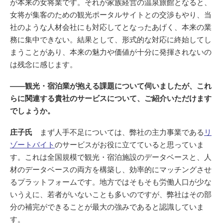
が本来の女将業です。それが家族経営の温泉旅館となると、
女将が集客のための観光ポータルサイトとの交渉もやり、当
社のような人材会社にも対応してとなったあげく、本来の業
務に集中できない。結果として、形式的な対応に終始してし
まうことがあり、本来の魅力や価値が十分に発揮されないの
は残念に感じます。
――観光・宿泊業が抱える課題について伺いましたが、これ
らに関連する貴社のサービスについて、ご紹介いただけます
でしょうか。
庄子氏
まず人手不足については、弊社の主力事業である
リ
ゾートバイト
のサービスがお役に立てていると思っていま
す。これは全国規模で観光・宿泊施設のデータベースと、人
材のデータベースの両方を構築し、効率的にマッチングさせ
るプラットフォームです。地方ではそもそも労働人口が少な
いうえに、若者がいないことも多いのですが、弊社はその部
分の補完ができることが最大の強みであると認識していま
す。