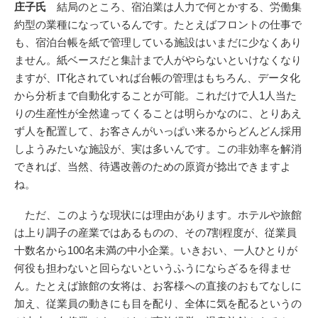
庄子氏
結局のところ、宿泊業は人力で何とかする、労働集
約型の業種になっているんです。たとえばフロントの仕事で
も、宿泊台帳を紙で管理している施設はいまだに少なくあり
ません。紙ベースだと集計まで人がやらないといけなくなり
ますが、IT化されていれば台帳の管理はもちろん、データ化
から分析まで自動化することが可能。これだけで人1人当た
りの生産性が全然違ってくることは明らかなのに、とりあえ
ず人を配置して、お客さんがいっぱい来るからどんどん採用
しようみたいな施設が、実は多いんです。この非効率を解消
できれば、当然、待遇改善のための原資が捻出できますよ
ね。
ただ、このような現状には理由があります。ホテルや旅館
は上り調子の産業ではあるものの、その7割程度が、従業員
十数名から100名未満の中小企業。いきおい、一人ひとりが
何役も担わないと回らないというふうにならざるを得ませ
ん。たとえば旅館の女将は、お客様への直接のおもてなしに
加え、従業員の動きにも目を配り、全体に気を配るというの