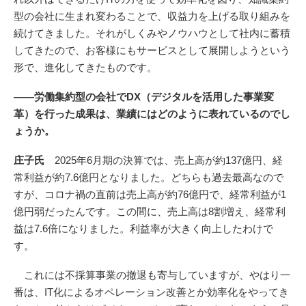
型の会社に生まれ変わることで、収益力を上げる取り組みを
続けてきました。それがしくみやノウハウとして社内に蓄積
してきたので、お客様にもサービスとして展開しようという
形で、進化してきたものです。
――労働集約型の会社でDX（デジタルを活用した事業変
革）を行った成果は、業績にはどのように表れているのでし
ょうか。
庄子氏
2025年6月期の決算では、売上高が約137億円、経
常利益が約7.6億円となりました。どちらも過去最高なので
すが、コロナ禍の直前は売上高が約76億円で、経常利益が1
億円弱だったんです。この間に、売上高は8割増え、経常利
益は7.6倍になりました。利益率が大きく向上したわけで
す。
これには不採算事業の撤退も寄与していますが、やはり一
番は、IT化によるオペレーション改善とか効率化をやってき