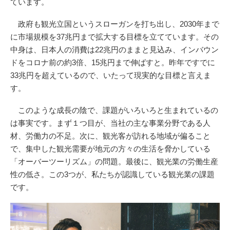
ています。
政府も観光立国というスローガンを打ち出し、2030年まで
に市場規模を37兆円まで拡大する目標を立てています。その
中身は、日本人の消費は22兆円のままと見込み、インバウン
ドをコロナ前の約3倍、15兆円まで伸ばすと。昨年ですでに
33兆円を超えているので、いたって現実的な目標と言えま
す。
このような成長の陰で、課題がいろいろと生まれているの
は事実です。まず１つ目が、当社の主な事業分野である人
材、労働力の不足。次に、観光客が訪れる地域が偏ること
で、集中した観光需要が地元の方々の生活を脅かしている
「オーバーツーリズム」の問題。最後に、観光業の労働生産
性の低さ。この3つが、私たちが認識している観光業の課題
です。