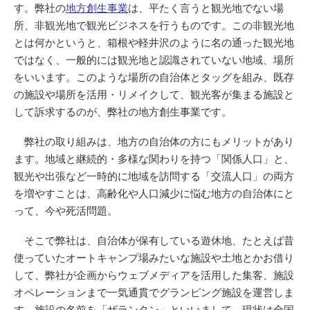
す。弊社の
地方創生事業
は、平たく言うと観光地でない場
所、非観光地で観光ビジネスを行うものです。この非観光地
とは何かというと、箱根や軽井沢のように名の通った観光地
ではなく、一般的には観光地と認識されていない地域、場所
をいいます。このような場所の自治体とタッグを組み、既存
の施設や場所を活用・リメイクして、観光客が集まる施設と
して訴求するのが、弊社の地方創生事業です。
弊社の取り組みは、地方の自治体の方にもメリットがあり
ます。地域と継続的・多様な関わりを持つ「関係人口」と、
観光や出張など一時的に地域を訪問する「交流人口」の両方
を増やすことは、高齢化や人口減少に悩む地方の自治体にと
って、今や死活問題。
そこで弊社は、自治体が保有している遊休地、たとえば昔
使っていたオートキャンプ場みたいな施設や土地とかお借り
して、弊社が企画からウェブメディアを活用した集客、施設
オペレーションまで一気通貫でグランピング施設を運営しま
す。施設の名前を「ザランタン」といいまして、現状は全国