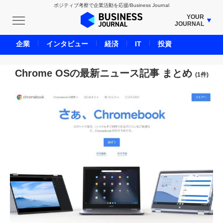
ポジティブ考察で企業活動を応援/Business Journal
YOUR
JOURNAL
BUSINESS JOURNAL
企業
インタビュー
経済
IT
投資
UNICORN JOURNAL
CARBON CREDITS JOURNAL
Chrome OSの最新ニュース記事 まとめ
(1件)
IVS JOURNAL
ENERGY MANAGEMENT JOURNAL
INBOUND JOURNAL
LIFE ENDING JOURNAL
AI JOURNAL
REAL ESTATE BROKERAGE JOURNAL
SMART MARKETING JOURNAL
BPaaS JOURNAL
ADOPTABLE DOG JOURNAL