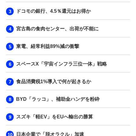
ドコモの銀行、4.5％還元はお得か
宮古島の食肉センター、出荷が不能に
東電、経常利益89%減の衝撃
スペースX「宇宙インフラ三位一体」戦略
食品消費税1%導入で何が起きるか
BYD「ラッコ」、補助金ハンデを粉砕
スズキ「軽EV」をEUへ輸出の勝算
日本企業で「脱オラクル」加速