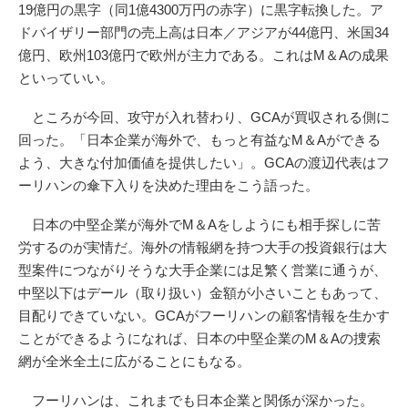
19億円の黒字（同1億4300万円の赤字）に黒字転換した。ア
ドバイザリー部門の売上高は日本／アジアが44億円、米国34
億円、欧州103億円で欧州が主力である。これはM＆Aの成果
といっていい。
ところが今回、攻守が入れ替わり、GCAが買収される側に
回った。「日本企業が海外で、もっと有益なM＆Aができる
よう、大きな付加価値を提供したい」。GCAの渡辺代表はフ
ーリハンの傘下入りを決めた理由をこう語った。
日本の中堅企業が海外でM＆Aをしようにも相手探しに苦
労するのが実情だ。海外の情報網を持つ大手の投資銀行は大
型案件につながりそうな大手企業には足繁く営業に通うが、
中堅以下はデール（取り扱い）金額が小さいこともあって、
目配りできていない。GCAがフーリハンの顧客情報を生かす
ことができるようになれば、日本の中堅企業のM＆Aの捜索
網が全米全土に広がることにもなる。
フーリハンは、これまでも日本企業と関係が深かった。