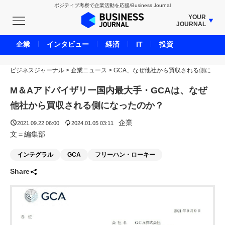
ポジティブ考察で企業活動を応援/Business Journal
YOUR
JOURNAL
BUSINESS JOURNAL
企業
インタビュー
経済
IT
投資
UNICORN JOURNAL
ビジネスジャーナル
>
企業ニュース
CARBON CREDITS JOURNAL
>
GCA、なぜ他社から買収される側に
IVS JOURNAL
M＆Aアドバイザリー国内最大手・GCAは、なぜ
ENERGY MANAGEMENT JOURNAL
他社から買収される側になったのか？
INBOUND JOURNAL
企業
2021.09.22 06:00
2024.01.05 03:11
LIFE ENDING JOURNAL
文＝編集部
AI JOURNAL
インテグラル
GCA
フリーハン・ローキー
REAL ESTATE BROKERAGE JOURNAL
Share
SMART MARKETING JOURNAL
BPaaS JOURNAL
ADOPTABLE DOG JOURNAL