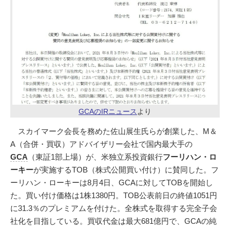
GCAのIRニュース
より
スカイマーク会長を務めた佐山展生氏らが創業した、M＆
A（合併・買収）アドバイザリー会社で国内最大手の
GCA
（東証1部上場）が、米独立系投資銀行
フーリハン・ロ
ーキー
が実施するTOB（株式公開買い付け）に賛同した。フ
ーリハン・ローキーは8月4日、GCAに対してTOBを開始し
た。買い付け価格は1株1380円。TOB公表前日の終値1051円
に31.3％のプレミアムを付けた。全株式を取得する完全子会
社化を目指している。買収代金は最大681億円で、GCAの純