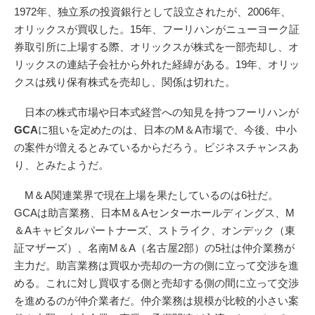
1972年、独立系の投資銀行として設立されたが、2006年、
オリックスが買収した。15年、フーリハンがニューヨーク証
券取引所に上場する際、オリックスが株式を一部売却し、オ
リックスの連結子会社から外れた経緯がある。19年、オリッ
クスは残り保有株式を売却し、関係は切れた。
日本の株式市場や日本式経営への知見を持つフーリハンが
GCA
に狙いを定めたのは、日本のM＆A市場で、今後、中小
の案件が増えるとみているからだろう。ビジネスチャンスあ
り、とみたようだ。
M＆A関連業界で現在上場を果たしているのは6社だ。
GCAは助言業務、日本M＆Aセンターホールディングス、M
＆Aキャピタルパートナーズ、ストライク、オンデック（東
証マザーズ）、名南M＆A（名古屋2部）の5社は仲介業務が
主力だ。助言業務は買収か売却の一方の側に立って交渉を進
める。これに対し買収する側と売却する側の間に立って交渉
を進めるのが仲介業者だ。仲介業務は規模が比較的小さい案