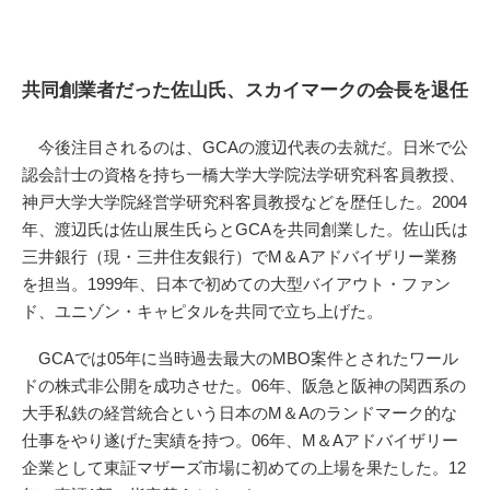
共同創業者だった佐山氏、スカイマークの会長を退任
今後注目されるのは、GCAの渡辺代表の去就だ。日米で公
認会計士の資格を持ち一橋大学大学院法学研究科客員教授、
神戸大学大学院経営学研究科客員教授などを歴任した。2004
年、渡辺氏は佐山展生氏らとGCAを共同創業した。佐山氏は
三井銀行（現・三井住友銀行）でM＆Aアドバイザリー業務
を担当。1999年、日本で初めての大型バイアウト・ファン
ド、ユニゾン・キャピタルを共同で立ち上げた。
GCAでは05年に当時過去最大のMBO案件とされたワール
ドの株式非公開を成功させた。06年、阪急と阪神の関西系の
大手私鉄の経営統合という日本のM＆Aのランドマーク的な
仕事をやり遂げた実績を持つ。06年、M＆Aアドバイザリー
企業として東証マザーズ市場に初めての上場を果たした。12