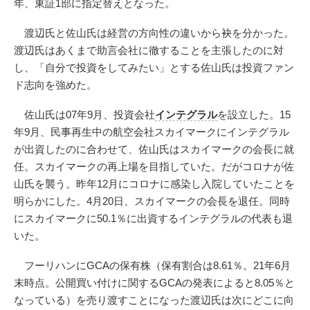
年、東証1部に指定替えとなった。
渡辺氏と佐山氏は経営の方向性の違いから袂を分かった。
渡辺氏はあくまで助言会社に徹することを主張したのに対
し、「自分で投資をしてみたい」とする佐山氏は投資ファン
ド志向を強めた。
佐山氏は07年9月、投資会社
インテグラル
を設立した。15
年9月、民事再生中の航空会社スカイマークにインテグラル
が出資したのに合わせて、佐山氏はスカイマークの会長に就
任。スカイマークの再上場を目指していた。だがコロナが佐
山氏を襲う。昨年12月にコロナに感染し入院していたことを
明らかにした。4月20日、スカイマークの会長を退任。同時
にスカイマークに50.1％に出資するインテグラルの代表も退
いた。
フーリハンにGCAの保有株（保有割合は8.61％。21年6月
末時点。公開買い付けに関するGCAの発表によると8.05％と
なっている）を売り渡すことになった渡辺氏は次にどこに向