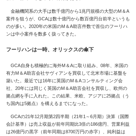
金融機関系の大手は数千億円から1兆円規模の大型のM＆A
案件を狙うが、GCAは数十億円から数百億円台前半というも
のが多い。2020年の米国のM＆A助言件数で首位のフーリハ
ンは中小案件を数多く扱ってきた。
フーリハンは一時、オリックスの傘下
GCA自身も積極的に海外M＆Aに取り組み、08年、米国の
有力M＆A助言会社サヴィアンを買収して北米市場に基盤を
築いた。最近では16年に英国のM＆Aコンサルティング会
社、20年には同じく英国のM＆A助言会社を買収し、欧州の
拠点網を手に入れた。この結果、米欧、アジアに25拠点（う
ち国内は5拠点）を構えるまでになった。
GCAの21年12月期第2四半期（21年1～6月期）決算（国際
会計基準）は売上収益が前年同期比3倍の186億円、営業利益
は26億円の黒字（前年同期は8700万円の赤字）、純利益は