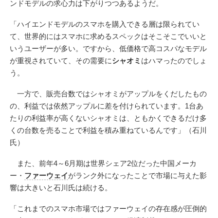
ンドモデルの求心力は下がりつつあるようだ。
「ハイエンドモデルのスマホを購入できる層は限られてい
て、世界的にはスマホに求めるスペックはそこそこでいいと
いうユーザーが多い。ですから、低価格で高コスパなモデル
が重視されていて、その需要に
シャオミ
はハマったのでしょ
う。
一方で、販売台数ではシャオミがアップルをくだしたもの
の、利益では依然アップルに差を付けられています。1台あ
たりの利益率が高くないシャオミは、ともかくできるだけ多
くの台数を売ることで利益を積み重ねているんです」（石川
氏）
また、前年4～6月期は世界シェア2位だった中国メーカ
ー・
ファーウェイ
がランク外になったことで市場に与えた影
響は大きいと石川氏は続ける。
「これまでのスマホ市場ではファーウェイの存在感が圧倒的