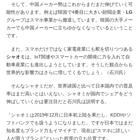
そして、中国メーカー勢はこれからまだまだ伸びていく可
能性があります。例えば韓国で4番目に大きい財閥企業・
LG
グループはスマホ事業から撤退しています。韓国の大手メー
カーでも中国メーカーに立ちゆかなくなっているということ
です。
また、スマホだけではなく家電産業にも舵を切りつつある
シャオミ
は、IoT関連やスマートカーの開発に力を入れて自
動車産業にも進出しようとしています。そうした観点からも
世界的な影響力はさらに増してくるでしょう」（石川氏）
そんなシャオミだが、世界諸国と比べて日本国内での普及
率はまだ高いとはいえない。シャオミが国内でシェアをどう
伸ばしていくかは要注目だと石川氏は説明する。
「シャオミは2019年12月に日本初上陸を果たし、KDDIやソ
フトバンクでも扱うようになりました。ですが日本ではまだ
知名度もブランド力もイマイチで、現在は“スマホに詳しい
人が買うブランド”といった程度の立ち位置です。