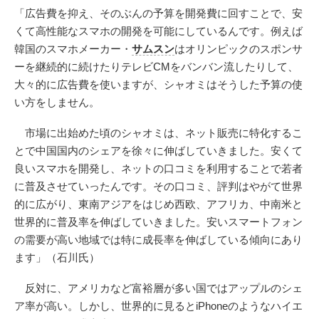
「広告費を抑え、そのぶんの予算を開発費に回すことで、安
くて高性能なスマホの開発を可能にしているんです。例えば
韓国のスマホメーカー・
サムスン
はオリンピックのスポンサ
ーを継続的に続けたりテレビCMをバンバン流したりして、
大々的に広告費を使いますが、シャオミはそうした予算の使
い方をしません。
市場に出始めた頃のシャオミは、ネット販売に特化するこ
とで中国国内のシェアを徐々に伸ばしていきました。安くて
良いスマホを開発し、ネットの口コミを利用することで若者
に普及させていったんです。その口コミ、評判はやがて世界
的に広がり、東南アジアをはじめ西欧、アフリカ、中南米と
世界的に普及率を伸ばしていきました。安いスマートフォン
の需要が高い地域では特に成長率を伸ばしている傾向にあり
ます」（石川氏）
反対に、アメリカなど富裕層が多い国ではアップルのシェ
ア率が高い。しかし、世界的に見るとiPhoneのようなハイエ