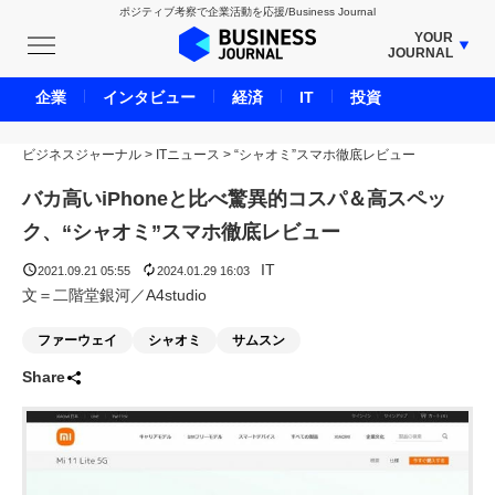
ポジティブ考察で企業活動を応援/Business Journal
YOUR
JOURNAL
BUSINESS JOURNAL
企業
インタビュー
経済
IT
投資
UNICORN JOURNAL
ビジネスジャーナル
>
ITニュース
CARBON CREDITS JOURNAL
>
“シャオミ”スマホ徹底レビュー
IVS JOURNAL
バカ高いiPhoneと比べ驚異的コスパ＆高スペッ
ENERGY MANAGEMENT JOURNAL
ク、“シャオミ”スマホ徹底レビュー
INBOUND JOURNAL
IT
2021.09.21 05:55
2024.01.29 16:03
LIFE ENDING JOURNAL
文＝二階堂銀河／A4studio
AI JOURNAL
ファーウェイ
シャオミ
サムスン
REAL ESTATE BROKERAGE JOURNAL
Share
SMART MARKETING JOURNAL
BPaaS JOURNAL
ADOPTABLE DOG JOURNAL