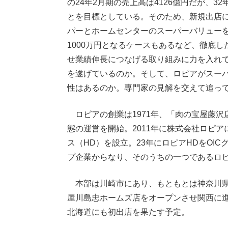
の24年2月期の売上高は4126億円だが、3
とを目標としている。そのため、新規出店に
パーとホームセンターのスーパーバリュー
1000万円となるケースもあるなど、徹底
せ業績伸長につなげる取り組みに力を入れ
を遂げているのか。そして、ロピアがスー
性はあるのか。専門家の見解を交えて追っ
ロピアの創業は1971年、「肉の宝屋藤沢
態の運営を開始。2011年に株式会社ロピ
ス（HD）を設立。23年にロピアHDをOI
プ企業からなり、そのうちの一つであるロピ
本部は川崎市にあり、もともとは神奈川県な
屋川島忠ホームズ店をオープンさせ関西に
北海道にも初出店を果たす予定。