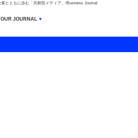
もに歩む「共創型メディア」/Business Journal
Business Journal
YOUR JOURNAL
BUSINESS JOURNAL
UNICORN JOURNAL
CARBON CREDITS JOURNAL
IVS JOURNAL
ENERGY MANAGEMENT JOURNAL
INBOUND JOURNAL
LIFE ENDING JOURNAL
AI JOURNAL
REAL ESTATE BROKERAGE JOURNAL