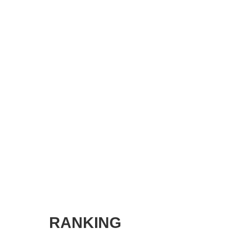
SMART MARKETING JOURNAL
BPaaS JOURNAL
ADOPTABLE DOG JOURNAL
RANKING