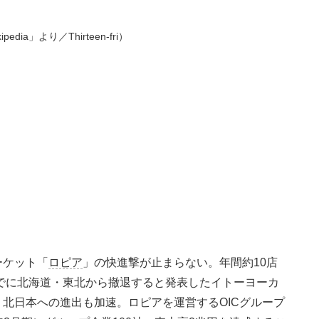
edia」より／Thirteen-fri）
ーケット「
ロピア
」の快進撃が止まらない。年間約10店
までに北海道・東北から撤退すると発表したイトーヨーカ
北日本への進出も加速。ロピアを運営するOICグループ