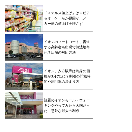
「ステルス値上げ」はロピア
＆オーケーらが原因か…メー
カー側の値上げを許さず
イオンのフードコート、書道
する高齢者も出現で無法地帯
化？店舗の対応方法
イオン、夕方以降は刺身の価
格が3分の1に？割引の開始時
間や割引率の決まり方
話題のイオンモール・ウォー
キングやってみたら天国だっ
た…意外な最大の利点