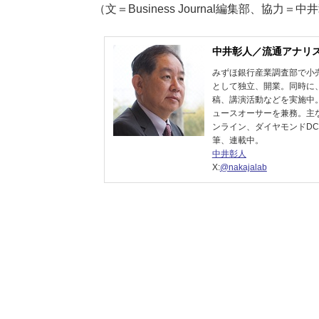
（文＝Business Journal編集部、協力
中井彰人／流通アナリ
みずほ銀行産業調査部で小売
として独立、開業。同時に
稿、講演活動などを実施中。20
ュースオーサーを兼務。主
ンライン、ダイヤモンドDCS
筆、連載中。
中井彰人
X:
@nakajalab