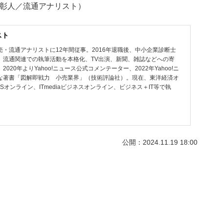
＝中井彰人／流通アナリスト）
スト
・流通アナリストに12年間従事。2016年退職後、中小企業診断士
、流通関連での執筆活動を本格化、TV出演、新聞、雑誌などへの寄
20年よりYahoo!ニュース公式コメンテーター、2022年Yahoo!ニ
な著書「図解即戦力 小売業界」（技術評論社）。現在、東洋経済オ
オンライン、ITmediaビジネスオンライン、ビジネス＋IT等で執
公開：2024.11.19 18:00