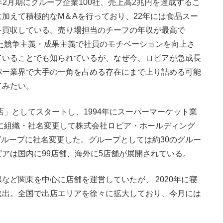
2年2月期にグループ企業100社、売上高2兆円を達成するこ
加えて積極的なM＆Aを行っており、22年には食品スー
を買収している。売り場担当のチーフの年収が最高で
した競争主義・成果主義で社員のモチベーションを向上さ
ていることでも知られているが、なぜ今、ロピアが急成長
パー業界で大手の一角を占める存在にまで上り詰める可能
てみたい。
店」としてスタートし、1994年にスーパーマーケット業
アに組織・社名変更して株式会社ロピア・ホールディング
Cグループに社名変更した。グループとしては約30のグルー
アは国内に99店舗、海外に5店舗が展開されている。
ど関東を中心に店舗を運営していたが、 2020年に寝
進出。全国で出店エリアを徐々に拡大しており、今月には