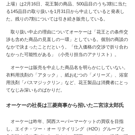
上場）は2月16日、花王製の商品、500品目のうち3割に当た
る145品目の取り扱いを1月31日から中止していると発表し
た。残りの7割については引き続き販売している。
取り扱い中止の理由についてオーケーは「花王との条件交
渉も含めた商品の見直しの一環」としている。個別の商談の
なかで決まったことだという。「仕入価格の交渉で折り合わ
なかった可能性がある」（小売り担当のアナリスト）。
オーケーは販売を中止した商品名を明らかにしていない。
衣料用洗剤の「アタック」、紙おむつの「メリーズ」、浴室
用洗剤「バスマジックリン」など、花王製品は消費者にとっ
てなじみ深いものばかりだ。
オーケーの社長は三菱商事から招いた二宮涼太郎氏
オーケーは昨年、関西スーパーマーケットの買収を目指
し、エイチ・ツー・オー リテイリング（H2O）グループと