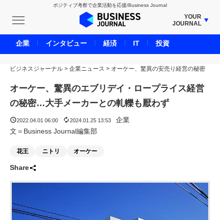
ポジティブ考察で企業活動を応援/Business Journal
YOUR
JOURNAL
BUSINESS JOURNAL
企業
インタビュー
経済
IT
投資
UNICORN JOURNAL
ビジネスジャーナル
>
企業ニュース
CARBON CREDITS JOURNAL
>
オーケー、驚異の安売り経営の秘密
IVS JOURNAL
オーケー、驚異のエブリデイ・ロープライス経営
ENERGY MANAGEMENT JOURNAL
の秘密…大手メーカーとの軋轢も厭わず
INBOUND JOURNAL
企業
2022.04.01 06:00
2024.01.25 13:53
LIFE ENDING JOURNAL
文＝Business Journal編集部
AI JOURNAL
花王
ニトリ
オーケー
REAL ESTATE BROKERAGE JOURNAL
Share
SMART MARKETING JOURNAL
BPaaS JOURNAL
ADOPTABLE DOG JOURNAL