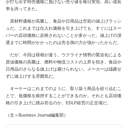
が打ち出す特売価格に負けない売り値を毎日実現。高い成長
率を誇ってきた。
原材料価格が高騰し、食品や日用品は空前の値上げラッシ
ュだ。これまでは仕入れ価格を引き上げても、すぐにはスー
パーの店頭価格に反映されないことが多かった。値上げの浸
透までに時間がかかったのは売る側の力が強かったからだ。
だが、今回は様相が違う。ウクライナ情勢の緊迫化による
原油価格の高騰は、燃料や物流コストの上昇を招き、食品や
日用品のさらなる値上げは避けられない。メーカーは躊躇せ
ずに値上げする雰囲気だ。
オーケーはこれまでのように、取り扱う商品を絞り込むこ
とで、低価格を維持することができるのか。それとも店頭価
格の引き上げに踏み切るのか。EDLP経営の正念場だ。
（文＝Business Journal編集部）