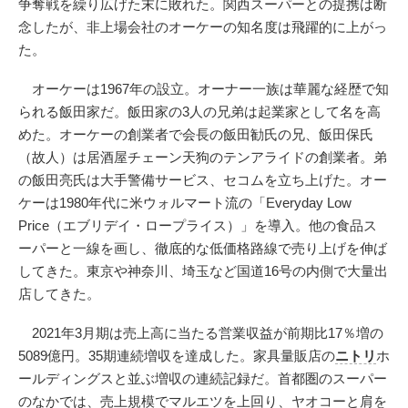
争奪戦を繰り広げた末に敗れた。関西スーパーとの提携は断
念したが、非上場会社のオーケーの知名度は飛躍的に上がっ
た。
オーケーは1967年の設立。オーナー一族は華麗な経歴で知
られる飯田家だ。飯田家の3人の兄弟は起業家として名を高
めた。オーケーの創業者で会長の飯田勧氏の兄、飯田保氏
（故人）は居酒屋チェーン天狗のテンアライドの創業者。弟
の飯田亮氏は大手警備サービス、セコムを立ち上げた。オー
ケーは1980年代に米ウォルマート流の「Everyday Low
Price（エブリデイ・ロープライス）」を導入。他の食品ス
ーパーと一線を画し、徹底的な低価格路線で売り上げを伸ば
してきた。東京や神奈川、埼玉など国道16号の内側で大量出
店してきた。
2021年3月期は売上高に当たる営業収益が前期比17％増の
5089億円。35期連続増収を達成した。家具量販店の
ニトリ
ホ
ールディングスと並ぶ増収の連続記録だ。首都圏のスーパー
のなかでは、売上規模でマルエツを上回り、ヤオコーと肩を