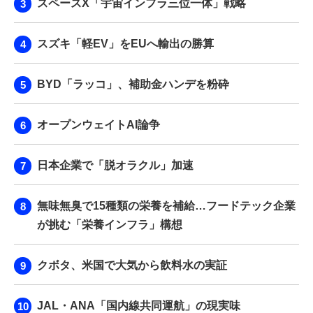
スペースX「宇宙インフラ三位一体」戦略
スズキ「軽EV」をEUへ輸出の勝算
BYD「ラッコ」、補助金ハンデを粉砕
オープンウェイトAI論争
日本企業で「脱オラクル」加速
無味無臭で15種類の栄養を補給…フードテック企業
が挑む「栄養インフラ」構想
クボタ、米国で大気から飲料水の実証
JAL・ANA「国内線共同運航」の現実味