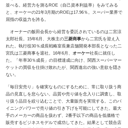
並べる。経営力を測るROE（自己資本利益率）をみてみる
と、オーケーの21年3月期のROEは17.96％。スーパー業界で
屈指の収益力を誇る。
オーナーの飯田会長から経営を委託されているのは二宮涼
太郎社長。15年6月、大株主の
三菱商事
から二宮氏を迎え入
れた。執行役30％成長戦略室長兼店舗開発本部長となった二
宮氏は三菱商事を退社。16年6月、
オーケー
社長に就任し
た。「年率30％成長」の目標達成に向け、関西スーパーマー
ケットの買収を仕掛け敗れたが、関西進出の強い意欲を隠さ
ない。
「毎日安売り」を確実なものにするために、常に取り扱う商
品の見直しを怠らない。品質や売り値を念入りに調査し、取
り扱う品目を絞り込むことで、大量販売を実現する。このバ
イニングパワーで売り値の引き下げを可能にしてきた。最大
手のメーカーの商品を扱わず、2番手以下の商品を低価格で
販売するビジネスモデルで成功してきた。結果として競合店