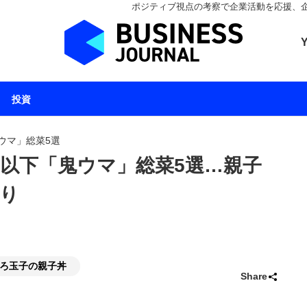
ポジティブ視点の考察で企業活動を応援、企業とと
ビジネスジャーナル 
投資
ウマ」総菜5選
円以下「鬼ウマ」総菜5選…親子
り
ろ玉子の親子丼
Share