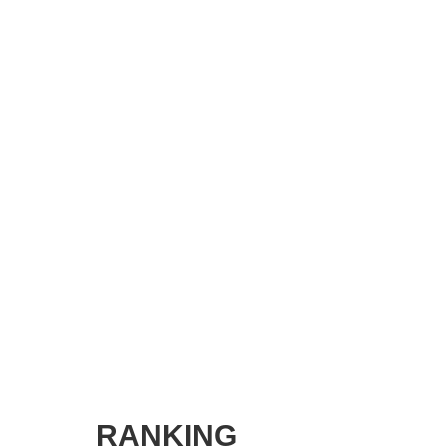
SMART MARKETING JOURNAL
BPaaS JOURNAL
ADOPTABLE DOG JOURNAL
RANKING