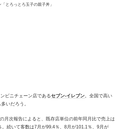
ン「とろっとろ玉子の親子丼」
コンビニチェーン店である
セブン-イレブン
。全国で高い
も多いだろう。
間の月次報告によると、既存店単位の前年同月比で売上は
.4％。続いて客数は7月が99.4％、8月が101.1％、9月が