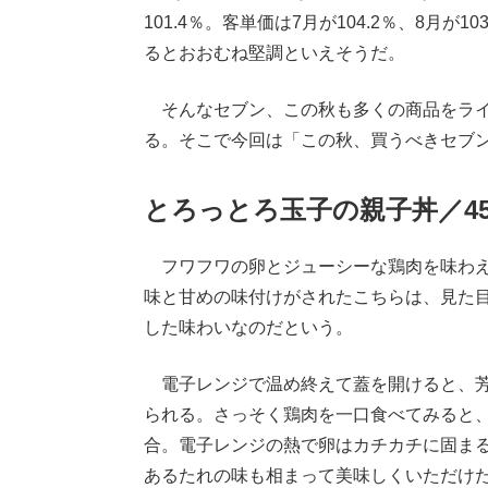
101.4％。客単価は7月が104.2％、8月が
るとおおむね堅調といえそうだ。
そんなセブン、この秋も多くの商品をライ
る。そこで今回は「この秋、買うべきセブ
とろっとろ玉子の親子丼／4
フワフワの卵とジューシーな鶏肉を味わ
味と甘めの味付けがされたこちらは、見た
した味わいなのだという。
電子レンジで温め終えて蓋を開けると、芳
られる。さっそく鶏肉を一口食べてみると
合。電子レンジの熱で卵はカチカチに固ま
あるたれの味も相まって美味しくいただけ