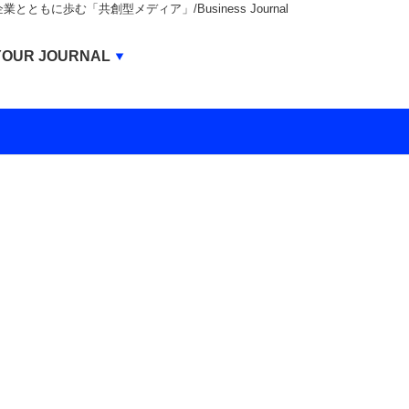
もに歩む「共創型メディア」/Business Journal
Business Journal
YOUR JOURNAL
BUSINESS JOURNAL
UNICORN JOURNAL
CARBON CREDITS JOURNAL
IVS JOURNAL
ENERGY MANAGEMENT JOURNAL
INBOUND JOURNAL
LIFE ENDING JOURNAL
AI JOURNAL
REAL ESTATE BROKERAGE JOURNAL