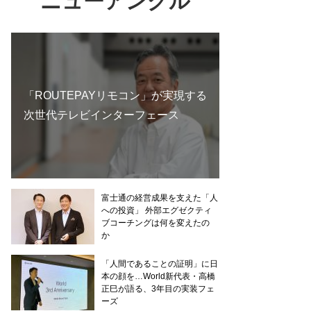
ニューアングル
「ROUTEPAYリモコン」が実現する
次世代テレビインターフェース
富士通の経営成果を支えた「人
への投資」 外部エグゼクティ
ブコーチングは何を変えたの
か
「人間であることの証明」に日
本の顔を…World新代表・高橋
正巳が語る、3年目の実装フェ
ーズ