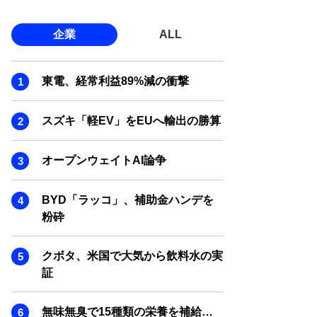
企業
ALL
東電、経常利益89%減の衝撃
スズキ「軽EV」をEUへ輸出の勝算
オープンウェイトAI論争
BYD「ラッコ」、補助金ハンデを
粉砕
クボタ、米国で大気から飲料水の実
証
無味無臭で15種類の栄養を補給…