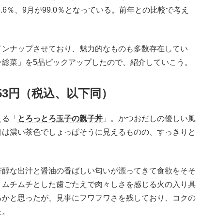
103.6％、9月が99.0％となっている。前年との比較で考え
ンナップさせており、魅力的なものも多数存在してい
ン総菜」を5品ピックアップしたので、紹介していこう。
53円（税込、以下同）
える「
とろっとろ玉子の親子丼
」。かつおだしの優しい風
目は濃い茶色でしょっぱそうに見えるものの、すっきりと
醇な出汁と醤油の香ばしい匂いが漂ってきて食欲をそそ
、ムチムチとした歯ごたえで肉々しさを感じる火の入り具
るかと思ったが、見事にフワフワさを残しており、コクの
た。