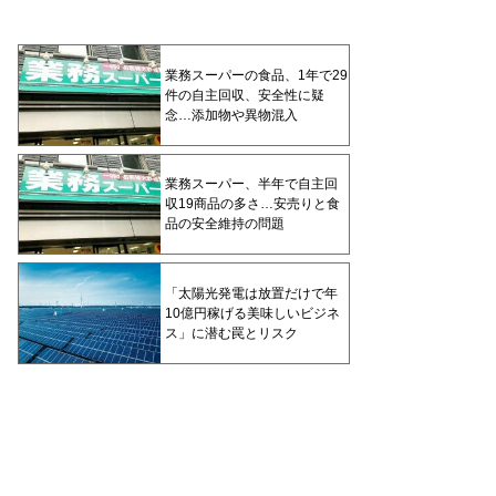
業務スーパーの食品、1年で29
件の自主回収、安全性に疑
念…添加物や異物混入
業務スーパー、半年で自主回
収19商品の多さ…安売りと食
品の安全維持の問題
「太陽光発電は放置だけで年
10億円稼げる美味しいビジネ
ス」に潜む罠とリスク