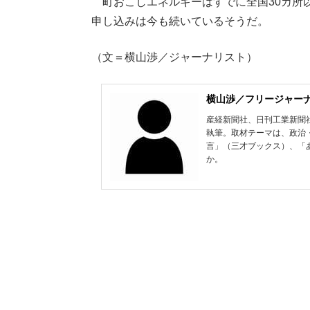
町おこしエネルギーはすでに全国30カ所
申し込みは今も続いているそうだ。
（文＝横山渉／ジャーナリスト）
横山渉／フリージャー
産経新聞社、日刊工業新聞
執筆。取材テーマは、政治
言」（三才ブックス）、「
か。