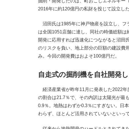
掘削・開発したのは、町おこしエネルギー
2016年に約120億円の私財を投じて設立し
沼田氏は1985年に神戸物産を設立し、フ
は全国1051店舗に達し、同社の時価総額
開発に応用すれば迅速化につながると沼田
のリスクを負い、地上部分の巨額の建設費
み。今回の開発費はおよそ100億円だ。
自走式の掘削機を自社開発し
経済産業省が昨年11月に発表した2022
の割合は21.7％で、その内訳は太陽光が最も多
0.9％。地熱はわずか0.3％にすぎない。
わらず、ほとんど活用されていないといっ
従来から地熱開発のハードルとされてきた