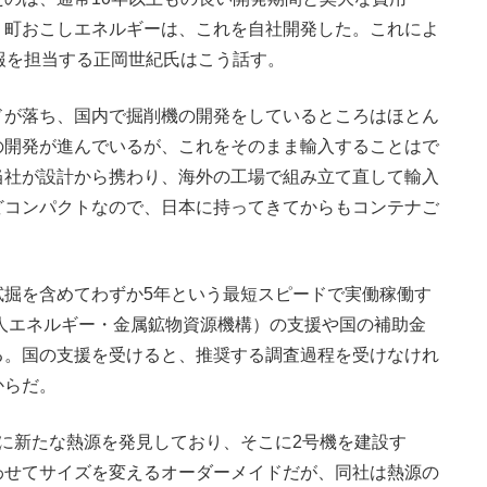
、町おこしエネルギーは、これを自社開発した。これによ
報を担当する正岡世紀氏はこう話す。
ドが落ち、国内で掘削機の開発をしているところはほとん
の開発が進んでいるが、これをそのまま輸入することはで
当社が設計から携わり、海外の工場で組み立て直して輸入
どコンパクトなので、日本に持ってきてからもコンテナご
掘を含めてわずか5年という最短スピードで実働稼働す
法人エネルギー・金属鉱物資源機構）の支援や国の補助金
る。国の支援を受けると、推奨する調査過程を受けなけれ
からだ。
に新たな熱源を発見しており、そこに2号機を建設す
わせてサイズを変えるオーダーメイドだが、同社は熱源の