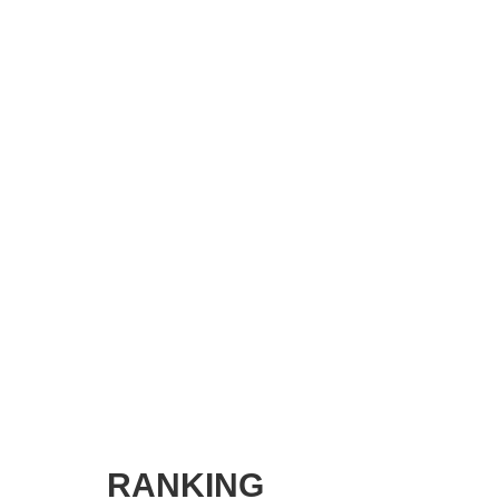
SMART MARKETING JOURNAL
BPaaS JOURNAL
ADOPTABLE DOG JOURNAL
RANKING