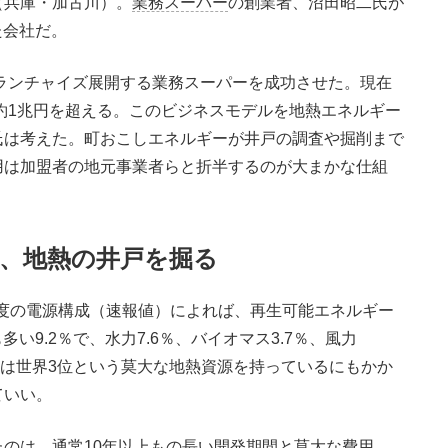
（兵庫・加古川）。
業務スーパー
の創業者、沼田昭二氏が
た会社だ。
ランチャイズ展開する業務スーパーを成功させた。現在
は約1兆円を超える。このビジネスモデルを地熱エネルギー
氏は考えた。町おこしエネルギーが井戸の調査や掘削まで
用は加盟者の地元事業者らと折半するのが大まかな仕組
、地熱の井戸を掘る
年度の電源構成（速報値）によれば、再生可能エネルギー
い9.2％で、水力7.6％、バイオマス3.7％、風力
日本は世界3位という莫大な地熱資源を持っているにもかか
ていい。
のは、通常10年以上もの長い開発期間と莫大な費用