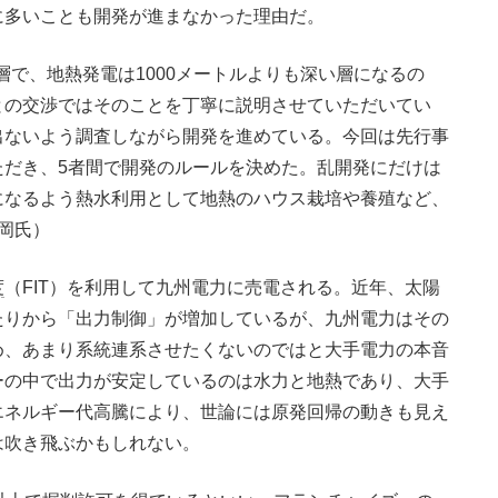
多いことも開発が進まなかった理由だ。
い層で、地熱発電は1000メートルよりも深い層になるの
との交渉ではそのことを丁寧に説明させていただいてい
出ないよう調査しながら開発を進めている。今回は先行事
ただき、5者間で開発のルールを決めた。乱開発にだけは
になるよう熱水利用として地熱のハウス栽培や養殖など、
岡氏）
度
（FIT）を利用して九州電力に売電される。近年、太陽
たりから「出力制御」が増加しているが、九州電力はその
め、あまり系統連系させたくないのではと大手電力の本音
ーの中で出力が安定しているのは水力と地熱であり、大手
エネルギー代高騰により、世論には原発回帰の動きも見え
は吹き飛ぶかもしれない。