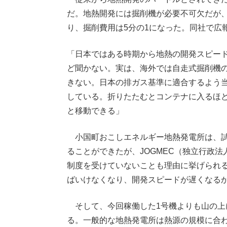
だ。地熱開発には掘削機が必要不可欠だが
り、掘削費用は5分の1になった。同社で広
「日本ではある時期から地熱の開発スピー
ど聞かない。実は、海外では自走式掘削機
きない。日本の排ガス基準に適合するよう
している。折りたたむとコンテナに入るほ
と移動できる」
小国町おこしエネルギー地熱発電所は、試
ることができたが、JOGMEC（独立行政
制度を受けていないことも理由に挙げられ
ばいけなくなり、開発スピードが遅くなる
そして、今回稼働した1号機よりも山の上
る。一般的な地熱発電所は熱源の規模に合