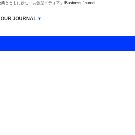
もに歩む「共創型メディア」/Business Journal
Business Journal
YOUR JOURNAL
BUSINESS JOURNAL
UNICORN JOURNAL
CARBON CREDITS JOURNAL
IVS JOURNAL
ENERGY MANAGEMENT JOURNAL
INBOUND JOURNAL
LIFE ENDING JOURNAL
AI JOURNAL
REAL ESTATE BROKERAGE JOURNAL