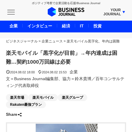
ポジティブ考察で企業活動を応援/Business Journal
YOUR
JOURNAL
BUSINESS JOURNAL
企業
インタビュー
経済
IT
投資
UNICORN JOURNAL
ビジネスジャーナル
>
企業ニュース
CARBON CREDITS JOURNAL
>
楽天モバイル黒字化、年内は困難
IVS JOURNAL
楽天モバイル「黒字化が目前」→年内達成は困
ENERGY MANAGEMENT JOURNAL
難…契約1000万回線は必要
INBOUND JOURNAL
企業
2024.08.02 18:00
2024.08.02 15:53
LIFE ENDING JOURNAL
文＝Business Journal編集部、協力＝鈴木貴博／百年コンサルテ
ィング代表取締役
AI JOURNAL
REAL ESTATE BROKERAGE JOURNAL
楽天市場
楽天モバイル
楽天グループ
SMART MARKETING JOURNAL
Rakuten最強プラン
BPaaS JOURNAL
Share
ADOPTABLE DOG JOURNAL