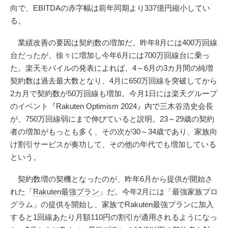
向で、EBITDAの赤字幅は前年同期より337億円縮小してい
る。
業績改善の要因は契約数の増加だ。昨年8月には400万回線
台だったが、徐々に増加し今年6月には700万回線台に乗っ
た。楽天モバイルの発表によれば、4～6月の3カ月間の純増
契約数は過去最大数となり、4月に650万回線を突破してから
2カ月で契約数が50万回線も増加。今月1日には楽天グループ
のイベント『Rakuten Optimism 2024』内で三木谷浩史会長
が、750万回線弱にまで伸びていると説明。23～29歳の契約
者の増加がもっとも多く、その次が30～34歳であり、家族向
け割引サービスが奏功して、その他の年代でも増加している
という。
契約数増の契機となったのが、昨年6月から提供が開始さ
れた「
Rakuten最強プラン
」だ。今年2月には「最強家族プロ
グラム」の提供を開始し、家族でRakuten最強プランに加入
すると1回線あたり月額110円の割引が適用されるようになっ