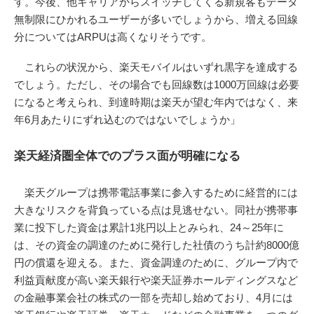
す。今後、他キャリアからスイッチしてくる新規客もデータ
無制限にひかれるユーザーが多いでしょうから、増える回線
分についてはARPUは高くなりそうです。
これらの状況から、楽天モバイルはいずれ黒字を達成する
でしょう。ただし、その場合でも回線数は1000万回線は必要
になると考えられ、到達時期は楽天が望む年内ではなく、来
年6月あたりにずれ込むのではないでしょうか」
楽天経済圏全体でのプラス面が明確になる
楽天グループは携帯電話事業に参入するために経営的には
大きなリスクを背負っている点は見逃せない。同社が携帯事
業に投下した資金は累計1兆円以上とみられ、24～25年に
は、その資金の調達のために発行した社債のうち計約8000億
円の償還を迎える。また、資金調達のために、グループ内で
利益貢献度が高い楽天銀行や楽天証券ホールディングスなど
の金融事業会社の株式の一部を売却し始めており、4月には