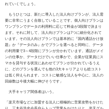
れていくでしょう。
もうひとつは、新たに導入した法人向けプランが、法人需
要に非常にうまく合致していることです。個人向けプランは
ワンプランでデータの利用料に応じて料金が3段階で決まり
ます。それに対して、法人向けプランは7つに細分化されて
います。その法人向けプランでは基本的に『国内通話かけ放
題』か『データのみ』かでプランを選べると同時に、データ
の利用量で3～4段階にプランが分かれています。通話がメイ
ンの仕事か、データだけでいい仕事かで、企業が従業員にス
マホを貸与する状況にあわせてプランが分かれているうえ
に、どのプランを選んでも他の3大キャリアよりも総コスト
は低く抑えられます。コストに敏感な法人を中心に、法人の
回線数は今後大幅に伸びそうです」
大手キャリア関係者はいう。
「楽天市場などに加盟する法人に積極的に営業攻勢をかけた
り、三木谷浩史会長自らトップ営業をかけたりと、楽天グル