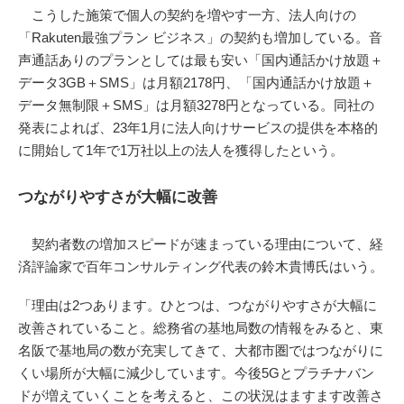
こうした施策で個人の契約を増やす一方、法人向けの
「Rakuten最強プラン ビジネス」の契約も増加している。音
声通話ありのプランとしては最も安い「国内通話かけ放題＋
データ3GB＋SMS」は月額2178円、「国内通話かけ放題＋
データ無制限＋SMS」は月額3278円となっている。同社の
発表によれば、23年1月に法人向けサービスの提供を本格的
に開始して1年で1万社以上の法人を獲得したという。
つながりやすさが大幅に改善
契約者数の増加スピードが速まっている理由について、経
済評論家で百年コンサルティング代表の鈴木貴博氏はいう。
「理由は2つあります。ひとつは、つながりやすさが大幅に
改善されていること。総務省の基地局数の情報をみると、東
名阪で基地局の数が充実してきて、大都市圏ではつながりに
くい場所が大幅に減少しています。今後5Gとプラチナバン
ドが増えていくことを考えると、この状況はますます改善さ