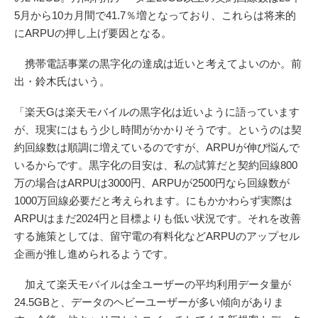
5月から10カ月間で41.7％増となっており、これらは将来的
にARPUの押し上げ要因となる。
携帯電話事業の黒字化の達成は近いと考えてよいのか。前
出・鈴木氏はいう。
「楽天Gは楽天モバイルの黒字化は近いように語っています
が、現実にはもう少し時間がかかりそうです。というのは契
約回線数は順調に増えているのですが、ARPUが伸び悩んで
いるからです。黒字化の目安は、私の試算だと契約回線800
万の場合はARPUは3000円、ARPUが2500円なら回線数が
1000万回線必要だと考えられます。にもかかわらず実際は
ARPUはまだ2024円と目標よりも低い状況です。それを改善
する施策としては、留守電の有料化などARPUのアップセル
企画が推し進められるようです。
加えて楽天モバイルは全ユーザーの平均利用データ量が
24.5GBと、データのヘビーユーザーが多い傾向がありま