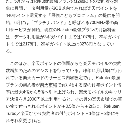
た。5月からはRakuten最強プランの12歳以下の契約者を対
象に月間データ利用量が3GB以内であれば楽天ポイントを
440ポイント還元する「最強こどもプログラム」の提供を開
始。6月には「プラチナバンド」と呼ばれる700MHz帯の商
用サービスが開始。現在のRakuten最強プランの月額料金
は、データ利用量が3ギガバイトまでは1078円、20ギガバイ
トまでは2178円、20ギガバイト以上は3278円となってい
る。
このほか、楽天ポイントの側面からも楽天モバイルの契約
数増加のためのアシストを行っている。昨年11月以降に行わ
れている楽天カードのサービス内容改定では、Rakuten最強
プランの契約者が
楽天市場
で買い物する際の付与ポイント倍
率は最大4倍から5倍へ引き上げられ、楽天モバイルのキャリ
ア決済を月2000円以上利用すると、その月の楽天市場での買
い物で付与されるポイントが＋0.5倍から＋2倍に、Rakuten
Turbo／楽天ひかり契約者の付与ポイント＋1倍は＋2倍にそ
れぞれ変更された。