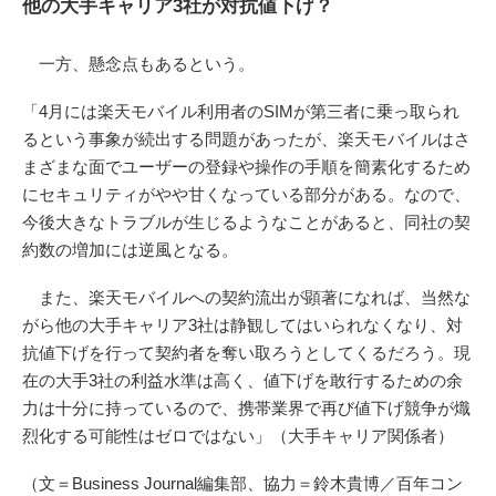
他の大手キャリア3社が対抗値下げ？
一方、懸念点もあるという。
「4月には楽天モバイル利用者のSIMが第三者に乗っ取られ
るという事象が続出する問題があったが、楽天モバイルはさ
まざまな面でユーザーの登録や操作の手順を簡素化するため
にセキュリティがやや甘くなっている部分がある。なので、
今後大きなトラブルが生じるようなことがあると、同社の契
約数の増加には逆風となる。
また、楽天モバイルへの契約流出が顕著になれば、当然な
がら他の大手キャリア3社は静観してはいられなくなり、対
抗値下げを行って契約者を奪い取ろうとしてくるだろう。現
在の大手3社の利益水準は高く、値下げを敢行するための余
力は十分に持っているので、携帯業界で再び値下げ競争が熾
烈化する可能性はゼロではない」（大手キャリア関係者）
（文＝Business Journal編集部、協力＝鈴木貴博／百年コン