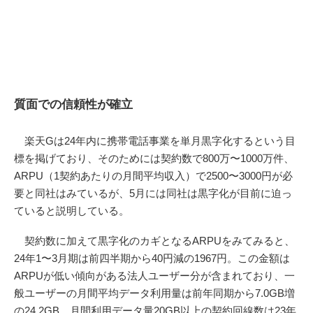
質面での信頼性が確立
楽天Gは24年内に携帯電話事業を単月黒字化するという目
標を掲げており、そのためには契約数で800万〜1000万件、
ARPU（1契約あたりの月間平均収入）で2500〜3000円が必
要と同社はみているが、5月には同社は黒字化が目前に迫っ
ていると説明している。
契約数に加えて黒字化のカギとなるARPUをみてみると、
24年1〜3月期は前四半期から40円減の1967円。この金額は
ARPUが低い傾向がある法人ユーザー分が含まれており、一
般ユーザーの月間平均データ利用量は前年同期から7.0GB増
の24.2GB。月間利用データ量20GB以上の契約回線数は23年