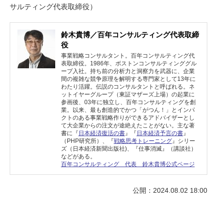
サルティング代表取締役）
鈴木貴博／百年コンサルティング代表取締
役
事業戦略コンサルタント。百年コンサルティング代
表取締役。1986年、ボストンコンサルティンググル
ープ入社。持ち前の分析力と洞察力を武器に、企業
間の複雑な競争原理を解明する専門家として13年に
わたり活躍。伝説のコンサルタントと呼ばれる。ネ
ットイヤーグループ（東証マザーズ上場）の起業に
参画後、03年に独立し、百年コンサルティングを創
業。以来、最も創造的でかつ「がつん！」とインパ
クトのある事業戦略作りができるアドバイザーとし
て大企業からの注文が途絶えたことがない。主な著
書に『
日本経済復活の書
』『
日本経済予言の書
』
（PHP研究所）、『
戦略思考トレーニング
』シリー
ズ（日本経済新聞出版社)、『仕事消滅』（講談社）
などがある。
百年コンサルティング 代表 鈴木貴博公式ページ
公開：2024.08.02 18:00