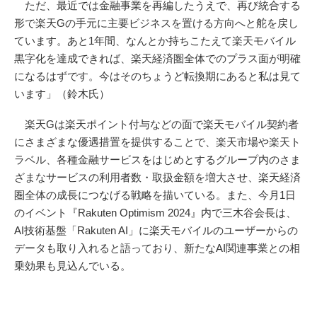
ただ、最近では金融事業を再編したうえで、再び統合する
形で楽天Gの手元に主要ビジネスを置ける方向へと舵を戻し
ています。あと1年間、なんとか持ちこたえて楽天モバイル
黒字化を達成できれば、楽天経済圏全体でのプラス面が明確
になるはずです。今はそのちょうど転換期にあると私は見て
います」（鈴木氏）
楽天Gは楽天ポイント付与などの面で楽天モバイル契約者
にさまざまな優遇措置を提供することで、楽天市場や楽天ト
ラベル、各種金融サービスをはじめとするグループ内のさま
ざまなサービスの利用者数・取扱金額を増大させ、楽天経済
圏全体の成長につなげる戦略を描いている。また、今月1日
のイベント『Rakuten Optimism 2024』内で三木谷会長は、
AI技術基盤「Rakuten AI」に楽天モバイルのユーザーからの
データも取り入れると語っており、新たなAI関連事業との相
乗効果も見込んでいる。