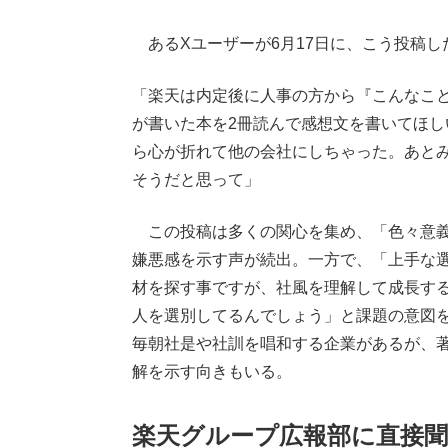
あるXユーザーが6月17日に、こう投稿し
「楽天は内定後に人事の方から『こんなこ
が書いた本を2冊読んで感想文を書いてほし
ら心が折れて他の会社にしちゃった。あと
そうだと思って」
この投稿は多くの関心を集め、「色々意義
嫌悪感を示す声が続出。一方で、「上手な
材を探す事ですが、社風を理解して成長す
人を選別してるんでしょう」と課題の意図
毎朝社是や社訓を唱和する企業があるが、
解を示す向きもいる。
楽天グループ広報部に直接