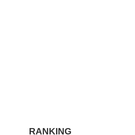
SMART MARKETING JOURNAL
BPaaS JOURNAL
ADOPTABLE DOG JOURNAL
RANKING