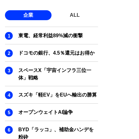
企業
ALL
東電、経常利益89%減の衝撃
ドコモの銀行、4.5％還元はお得か
スペースX「宇宙インフラ三位一
体」戦略
スズキ「軽EV」をEUへ輸出の勝算
オープンウェイトAI論争
BYD「ラッコ」、補助金ハンデを
粉砕