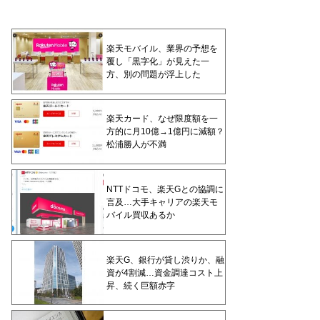
楽天モバイル、業界の予想を
覆し「黒字化」が見えた一
方、別の問題が浮上した
楽天カード、なぜ限度額を一
方的に月10億→1億円に減額？
松浦勝人が不満
NTTドコモ、楽天Gとの協調に
言及…大手キャリアの楽天モ
バイル買収あるか
楽天G、銀行が貸し渋りか、融
資が4割減…資金調達コスト上
昇、続く巨額赤字