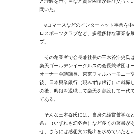
と理解を示す声など賛否両論が飛び交って
聞いた。
eコマースなどのインターネット事業を中
ロスポーツクラブなど、多種多様な事業を
プ。
その創業者で会長兼社長の三木谷浩史氏は
楽天ゴールデンイーグルスの会長兼球団オ
オーナー会議議長、東京フィルハーモニー
後、日本興業銀行（現みずほ銀行）に就職し
の後、興銀を退職して楽天を創設して一代
である。
そんな三木谷氏には、自身の経営哲学など
条』（いずれも幻冬舎）など多くの著書が
せ、さらには感想文の提出を求めていたと