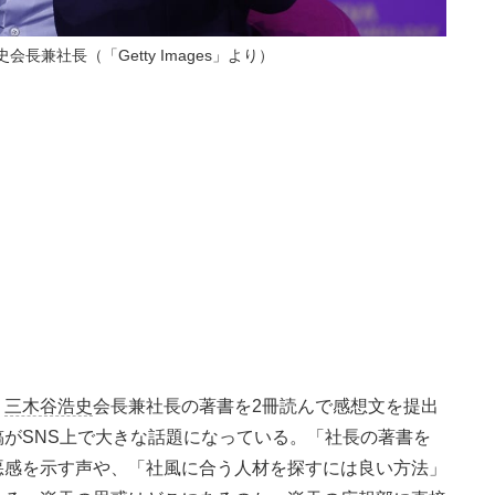
長兼社長（「Getty Images」より）
、
三木谷浩史
会長兼社長の著書を2冊読んで感想文を提出
がSNS上で大きな話題になっている。「社長の著書を
悪感を示す声や、「社風に合う人材を探すには良い方法」