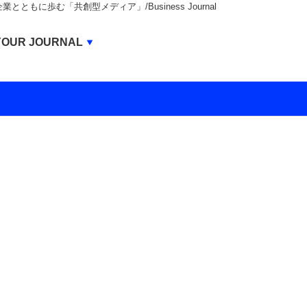
もに歩む「共創型メディア」/Business Journal
Business Journal
YOUR JOURNAL
BUSINESS JOURNAL
UNICORN JOURNAL
CARBON CREDITS JOURNAL
IVS JOURNAL
ENERGY MANAGEMENT JOURNAL
INBOUND JOURNAL
LIFE ENDING JOURNAL
AI JOURNAL
REAL ESTATE BROKERAGE JOURNAL