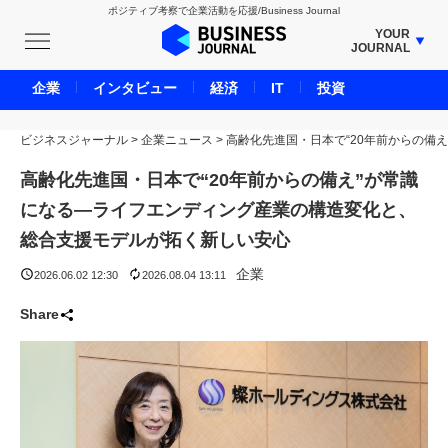
ポジティブ考察で企業活動を応援/Business Journal
YOUR
JOURNAL
BUSINESS JOURNAL
企業
インタビュー
経済
IT
投資
UNICORN JOURNAL
ビジネスジャーナル
>
企業ニュース
CARBON CREDITS JOURNAL
>
高齢化先進国・日本で“20年前からの備
IVS JOURNAL
高齢化先進国・日本で“20年前からの備え”が常識
ENERGY MANAGEMENT JOURNAL
になる—ライフエンディング産業の構造変化と、
INBOUND JOURNAL
総合支援モデルが拓く新しい安心
LIFE ENDING JOURNAL
企業
2026.06.02 12:30
2026.08.04 13:11
AI JOURNAL
Share
REAL ESTATE BROKERAGE JOURNAL
SMART MARKETING JOURNAL
BPaaS JOURNAL
ADOPTABLE DOG JOURNAL