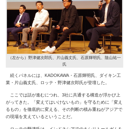
（左から）野津健次郎氏、片山義丈氏、石原輝明氏、陰山祐一
氏
続くパネルには、KADOKAWA・石原輝明氏、ダイキン工
業・片山義丈氏、ロッテ・野津健次郎氏が登壇した。
ここでは話が進むにつれ、3社に共通する構造が浮かび上
がってきた。「変えてはいけないもの」を守るために「変え
るもの」を徹底的に変える、その判断の積み重ねがアジアで
の現場を支えているということだ。
ロッテの野津氏は、インドネシアでのキシリトールガムを