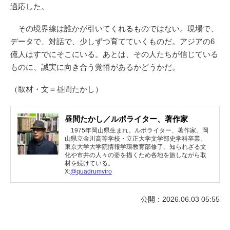
適応した。
その境界線は誰かが引いてくれるものではない。現場で、
データで、対話で、少しずつ育てていくものだ。アジアの6
億人はすでにそこにいる。あとは、その人たちが信じている
ものに、誠実に向き合う覚悟があるかどうかだ。
（取材・文＝昼間たかし）
昼間たかし／ルポライター、著作家
1975年岡山県生まれ。ルポライター、著作家。岡
山県立金川高等学校・立正大学文学部史学科卒業。
東京大学大学院情報学環教育部修了。知られざる文
化や市井の人々の姿を描くため各地を旅しながら取
材を続けている。
X:
@quadrumviro
公開：2026.06.03 05:55