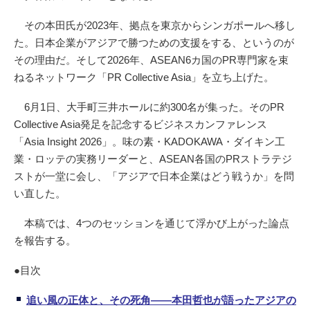
その本田氏が2023年、拠点を東京からシンガポールへ移し
た。日本企業がアジアで勝つための支援をする、というのが
その理由だ。そして2026年、ASEAN6カ国のPR専門家を束
ねるネットワーク「PR Collective Asia」を立ち上げた。
6月1日、大手町三井ホールに約300名が集った。そのPR
Collective Asia発足を記念するビジネスカンファレンス
「Asia Insight 2026」。味の素・KADOKAWA・ダイキン工
業・ロッテの実務リーダーと、ASEAN各国のPRストラテジ
ストが一堂に会し、「アジアで日本企業はどう戦うか」を問
い直した。
本稿では、4つのセッションを通じて浮かび上がった論点
を報告する。
●目次
追い風の正体と、その死角――本田哲也が語ったアジアの