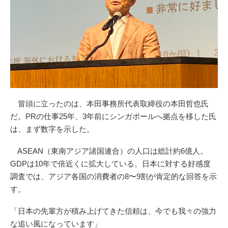
冒頭に立ったのは、本田事務所代表取締役の本田哲也氏
だ。PRの仕事25年、3年前にシンガポールへ拠点を移した氏
は、まず数字を示した。
ASEAN（東南アジア諸国連合）の人口は総計約6億人。
GDPは10年で倍近くに拡大している。日本に対する好感度
調査では、アジア各国の消費者の8〜9割が肯定的な回答を示
す。
「日本の先輩方が積み上げてきた信頼は、今でも我々の強力
な追い風になっています」