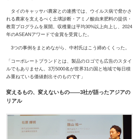
タイのキャッサバ農家との連携では、ウイルス病で脅かさ
れる農家を支えるべく土壌診断・アミノ酸由来肥料の提供・
教育プログラムを展開。収穫量は平均30%以上向上し、2024
年のASEANアワードで金賞を受賞した。
3つの事例をまとめながら、中村氏はこう締めくくった。
「コーポレートブランドとは、製品のロゴでも広告のスタイ
ルでもありません。3万5000名が世界31の国と地域で毎日積
み重ねている価値創出そのものです」
変えるもの、変えないもの――3社が語ったアジアの
リアル