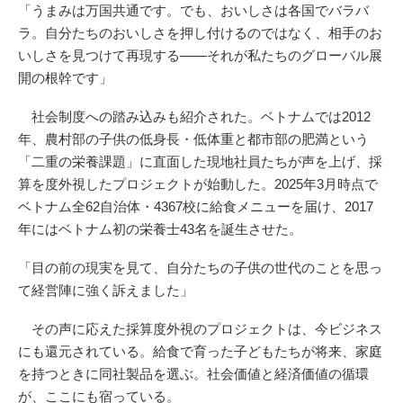
「うまみは万国共通です。でも、おいしさは各国でバラバ
ラ。自分たちのおいしさを押し付けるのではなく、相手のお
いしさを見つけて再現する——それが私たちのグローバル展
開の根幹です」
社会制度への踏み込みも紹介された。ベトナムでは2012
年、農村部の子供の低身長・低体重と都市部の肥満という
「二重の栄養課題」に直面した現地社員たちが声を上げ、採
算を度外視したプロジェクトが始動した。2025年3月時点で
ベトナム全62自治体・4367校に給食メニューを届け、2017
年にはベトナム初の栄養士43名を誕生させた。
「目の前の現実を見て、自分たちの子供の世代のことを思っ
て経営陣に強く訴えました」
その声に応えた採算度外視のプロジェクトは、今ビジネス
にも還元されている。給食で育った子どもたちが将来、家庭
を持つときに同社製品を選ぶ。社会価値と経済価値の循環
が、ここにも宿っている。