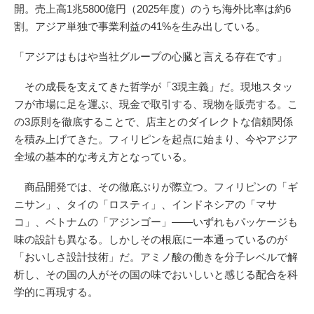
開。売上高1兆5800億円（2025年度）のうち海外比率は約6
割。アジア単独で事業利益の41%を生み出している。
「アジアはもはや当社グループの心臓と言える存在です」
その成長を支えてきた哲学が「3現主義」だ。現地スタッ
フが市場に足を運ぶ、現金で取引する、現物を販売する。こ
の3原則を徹底することで、店主とのダイレクトな信頼関係
を積み上げてきた。フィリピンを起点に始まり、今やアジア
全域の基本的な考え方となっている。
商品開発では、その徹底ぶりが際立つ。フィリピンの「ギ
ニサン」、タイの「ロスティ」、インドネシアの「マサ
コ」、ベトナムの「アジンゴー」——いずれもパッケージも
味の設計も異なる。しかしその根底に一本通っているのが
「おいしさ設計技術」だ。アミノ酸の働きを分子レベルで解
析し、その国の人がその国の味でおいしいと感じる配合を科
学的に再現する。