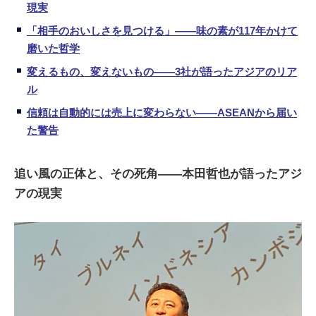
現実
「相手のおいしさを見つける」――味の素が117年かけて
磨いた哲学
変えるもの、変えないもの――3社が語ったアジアのリア
ル
信頼は自動的には売上に変わらない――ASEANから届い
た警告
追い風の正体と、その死角――本田哲也が語ったアジ
アの現実