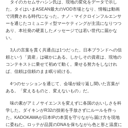
タイのカセムサハシン氏は、現地の変化をデータで示し
た。タイはいまASEAN最大のVOD市場となり、情報は動画
で消費される時代になった。ナノ・マイクロインフルエンサ
ーを通じたコミュニティ型マーケティングが主流になりつつ
あり、本社発の硬直したメッセージでは若い世代に届かな
い。
3人の言葉を貫く共通点は1つだった。日本ブランドへの信
頼という「資産」は確かにある。しかしその資産は、現地の
コンテキストに乗せて初めて動く。乗せる努力をしなけれ
ば、信頼は信頼のまま眠り続ける。
4つのセッションを通じて、会場が繰り返し聞いた言葉が
ある。「変えるものと、変えないもの」だ。
味の素がアミノサイエンスを変えずに各国のおいしさを科
学した。ダイキンがR32の技術を手放さずにルールを作っ
た。KADOKAWAが日本IPの本質を守りながら届け方を現地
に委ねた。ロッテが品質のDNAを保ちながら色と形と温度に