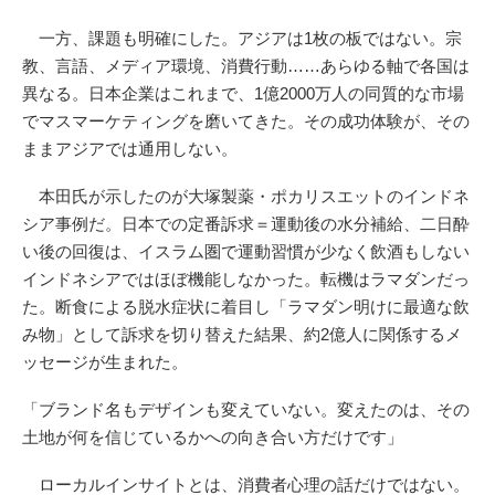
一方、課題も明確にした。アジアは1枚の板ではない。宗
教、言語、メディア環境、消費行動……あらゆる軸で各国は
異なる。日本企業はこれまで、1億2000万人の同質的な市場
でマスマーケティングを磨いてきた。その成功体験が、その
ままアジアでは通用しない。
本田氏が示したのが大塚製薬・ポカリスエットのインドネ
シア事例だ。日本での定番訴求＝運動後の水分補給、二日酔
い後の回復は、イスラム圏で運動習慣が少なく飲酒もしない
インドネシアではほぼ機能しなかった。転機はラマダンだっ
た。断食による脱水症状に着目し「ラマダン明けに最適な飲
み物」として訴求を切り替えた結果、約2億人に関係するメ
ッセージが生まれた。
「ブランド名もデザインも変えていない。変えたのは、その
土地が何を信じているかへの向き合い方だけです」
ローカルインサイトとは、消費者心理の話だけではない。