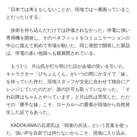
「日本では考えもしないことが、現地では一番困っているこ
とだったりする」
技術を持ち込んだだけでは評価されなかった。停電に強い
専用機を開発し、そのベネフィットをコミュニケーションの
中心に据えて初めて市場が動いた。同じ発想で開発した製品
は、停電の多い他国へも横展開されている。
もう1つ、片山氏が打ち明けた話が会場の笑いを引いた。
キャラクター「ぴちょんくん」がいつの間にかタイで「妹」
を持っていた件だ。現地スタッフが文化に合わせて独自にア
レンジしていたのだが、誰の許可も取っていなかった。「そ
れ以降はちゃんとやっています」と片山氏は苦笑した。ただ
その「勝手な妹」こそ、ローカルへの愛着が現地から自然発
生した証でもあった。
KADOKAWAの石原氏は「弱者の兵法」という言葉を使っ
た。強いIPを自前では持たないからこそ、現地に入り込み、