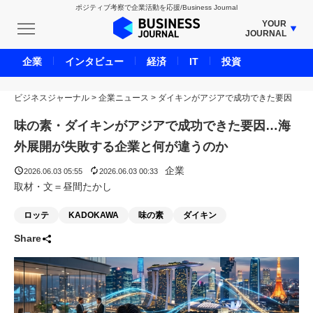
ポジティブ考察で企業活動を応援/Business Journal
YOUR
JOURNAL
BUSINESS JOURNAL
企業
インタビュー
経済
IT
投資
UNICORN JOURNAL
ビジネスジャーナル
>
企業ニュース
CARBON CREDITS JOURNAL
>
ダイキンがアジアで成功できた要因
IVS JOURNAL
味の素・ダイキンがアジアで成功できた要因…海
ENERGY MANAGEMENT JOURNAL
外展開が失敗する企業と何が違うのか
INBOUND JOURNAL
企業
2026.06.03 05:55
2026.06.03 00:33
LIFE ENDING JOURNAL
取材・文＝昼間たかし
AI JOURNAL
ロッテ
KADOKAWA
味の素
ダイキン
REAL ESTATE BROKERAGE JOURNAL
Share
SMART MARKETING JOURNAL
BPaaS JOURNAL
ADOPTABLE DOG JOURNAL