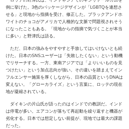
例に挙げた。3色のパッケージデザインが「LGBTQを連想さ
せる」と現地から指摘を受け、修正した。ブラックアンドホ
ワイトのチョコがアメリカで人種的な文脈で問題視されそう
になったこともある。「現地からの指摘で気づくことが本当
に多い」と野津氏は語る。
ただ、日本の強みをやすやすと手放してはいけないとも続
けた。日本のSNSユーザーは「失敗したくない」という動機
でリサーチする。一方、東南アジアでは「よりいいものを見
つけたい」という加点志向が強い。その違いを踏まえてイン
フルエンサー施策を厚くしながら、日本の品質というDNAは
変えない。「グローカライズ」という言葉に、ロッテの現在
地が凝縮されている。
ダイキンの片山氏が語ったのはインドでの教訓だ。インド
は停電が多い。エアコンが落ちて再起動を繰り返すと機器が
劣化する。日本では想定しない前提が、現地では最大の課題
だった。