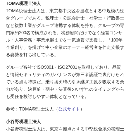
TOMA税理士法人
TOMA税理士法人は、東京都中央区を拠点とする中規模の総
合グループである。税理士・公認会計士・社労士・行政書士
など複数士業がグループ連携する体制を持ち、グループの専
門家約200名で構成される。税務顧問だけでなく経営コンサ
ル・人事労務・事業承継までを一気通貫で支援し、「100年
企業創り」を掲げて中小企業のオーナー経営者を伴走支援す
る姿勢を打ち出している。
グループ各社でISO9001・ISO27001を取得しており、品質
と情報セキュリティのガバナンスが第三者認証で裏付けられ
ている点も特徴だ。乗り換え時の引き継ぎ工数を吸収する余
力があり、決算前・期中・決算後のいずれのタイミングから
も受任を検討しやすい体制となっている。
参考：TOMA税理士法人（
公式サイト
）
小谷野税理士法人
小谷野税理士法人は、東京を拠点とする中堅総合系の税理士