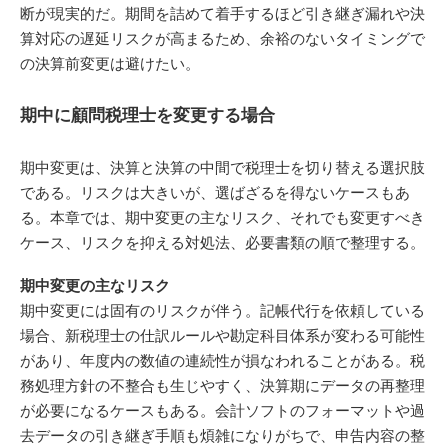
断が現実的だ。期間を詰めて着手するほど引き継ぎ漏れや決
算対応の遅延リスクが高まるため、余裕のないタイミングで
の決算前変更は避けたい。
期中に顧問税理士を変更する場合
期中変更は、決算と決算の中間で税理士を切り替える選択肢
である。リスクは大きいが、選ばざるを得ないケースもあ
る。本章では、期中変更の主なリスク、それでも変更すべき
ケース、リスクを抑える対処法、必要書類の順で整理する。
期中変更の主なリスク
期中変更には固有のリスクが伴う。記帳代行を依頼している
場合、新税理士の仕訳ルールや勘定科目体系が変わる可能性
があり、年度内の数値の連続性が損なわれることがある。税
務処理方針の不整合も生じやすく、決算期にデータの再整理
が必要になるケースもある。会計ソフトのフォーマットや過
去データの引き継ぎ手順も煩雑になりがちで、申告内容の整