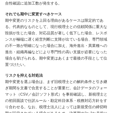
合性確認に追加工数が発生する。
それでも期中に変更すべきケース
期中変更のリスクを上回る理由があるケースは限定的であ
る。代表的なものとして、現行税理士との信頼関係に重大な
毀損が生じた場合、対応品質が著しく低下した場合、レスポ
ンスが極端に遅く経営判断に支障が出ている場合、専門領域
の不一致が明確になった場合に加え、海外進出・異業種への
進出・組織再編などにより専門性の高い支援が必要になった
場合も挙げられる。期中変更はあくまで最後の手段として位
置づけたい。
リスクを抑える対処法
期中変更を選ぶ場合は、まず旧税理士との解約条件と引き継
ぎ期間を文書で合意することが重要だ。会計データのフォー
マット（CSV／会計ソフト形式）を事前確認し、新税理士と
の初回面談で仕訳ルール・勘定科目体系・税務対応方針をす
り合わせる。なお、税理士法人によっては新規受任の締切時