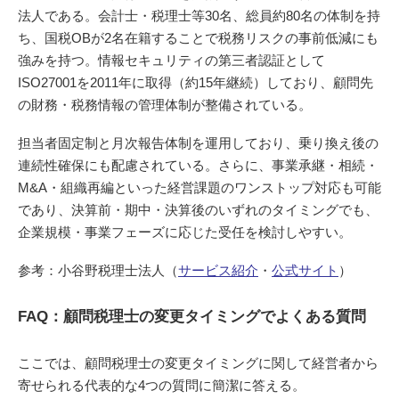
法人である。会計士・税理士等30名、総員約80名の体制を持
ち、国税OBが2名在籍することで税務リスクの事前低減にも
強みを持つ。情報セキュリティの第三者認証として
ISO27001を2011年に取得（約15年継続）しており、顧問先
の財務・税務情報の管理体制が整備されている。
担当者固定制と月次報告体制を運用しており、乗り換え後の
連続性確保にも配慮されている。さらに、事業承継・相続・
M&A・組織再編といった経営課題のワンストップ対応も可能
であり、決算前・期中・決算後のいずれのタイミングでも、
企業規模・事業フェーズに応じた受任を検討しやすい。
参考：小谷野税理士法人（
サービス紹介
・
公式サイト
）
FAQ：顧問税理士の変更タイミングでよくある質問
ここでは、顧問税理士の変更タイミングに関して経営者から
寄せられる代表的な4つの質問に簡潔に答える。