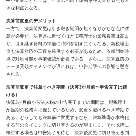
中小企業にとっては、年度の節目で体制を整え直せる点も大
きな利点となる。
決算前変更のデメリット
一方で、決算前変更は引き継ぎ期間が短くなりがちな点に注
意が必要だ。決算月に近づくほど旧税理士の業務負荷は高ま
り、引き継ぎ資料の準備に時間を割きにくくなる。新税理士
側も決算対応の工数を確保する必要があるため、依頼開始時
点で対応可能か事前確認が必要である。さらに、決算直前の
データ受領タイミングが遅れれば、申告期限への影響も懸念
される。
決算前変更で注意すべき期間（決算3か月前〜申告完了は避
ける）
決算3か月前から法人税の申告完了までの期間は、現税理士
が当期の税務を把握しているため、変更を避けるべき時期で
ある。どうしても決算前に変更するなら、決算準備が本格化
する前のタイミングに切り替えるのが望ましく、それ以降に
検討する場合は申告完了を待ち、決算後変更に切り替える判