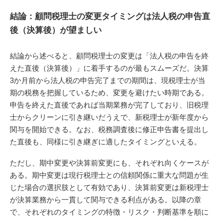
結論：顧問税理士の変更タイミングは法人税の申告直
後（決算後）が望ましい
結論から述べると、顧問税理士の変更は「法人税の申告を終
えた直後（決算後）」に着手するのが最もスムーズだ。決算
3か月前から法人税の申告完了までの期間は、現税理士が当
期の税務を把握しているため、変更を避けたい時期である。
申告を終えた直後であれば当期業務が完了しており、旧税理
士からクリーンに引き継いだうえで、新税理士が新年度から
関与を開始できる。なお、税務調査後に修正申告書を提出し
た直後も、同様に引き継ぎに適したタイミングといえる。
ただし、期中変更や決算前変更にも、それぞれ向くケースが
ある。期中変更は現行税理士との信頼関係に重大な問題が生
じた場合の選択肢として有効であり、決算前変更は新税理士
が決算業務から一貫して関与できる利点がある。以降の章
で、それぞれのタイミングの特徴・リスク・判断基準を順に