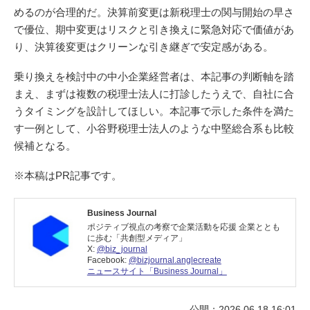
めるのが合理的だ。決算前変更は新税理士の関与開始の早さ
で優位、期中変更はリスクと引き換えに緊急対応で価値があ
り、決算後変更はクリーンな引き継ぎで安定感がある。
乗り換えを検討中の中小企業経営者は、本記事の判断軸を踏
まえ、まずは複数の税理士法人に打診したうえで、自社に合
うタイミングを設計してほしい。本記事で示した条件を満た
す一例として、小谷野税理士法人のような中堅総合系も比較
候補となる。
※本稿はPR記事です。
Business Journal
ポジティブ視点の考察で企業活動を応援 企業ととも
に歩む「共創型メディア」
X:
@biz_journal
Facebook:
@bizjournal.anglecreate
ニュースサイト「Business Journal」
公開：2026.06.18 16:01