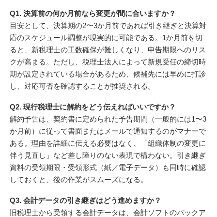
Q1. 決算前の何か月前なら変更が間に合いますか？
目安として、決算期の2〜3か月前であれば引き継ぎと決算対
応のスケジュール調整が現実的に可能である。1か月前を切
ると、新税理士の工数確保が難しくなり、申告期限へのリス
クが高まる。ただし、税理士法人によって新規受任の締切時
期が設定されている場合があるため、候補先には早めに打診
し、対応可否を確認することが推奨される。
Q2. 現行税理士に解約をどう伝えればいいですか？
解約予告は、契約書に定められた予告期間（一般的には1〜3
か月前）に従って書面またはメールで通知するのがマナーで
ある。理由を詳細に伝える必要はなく、「組織体制の変更に
伴う見直し」など差し障りのない表現で構わない。引き継ぎ
資料の受領期限・受領形式（紙／電子データ）も同時に確認
しておくと、後の作業がスムーズになる。
Q3. 会計データの引き継ぎはどう進めますか？
旧税理士から受領する会計データは、会計ソフトのバックア