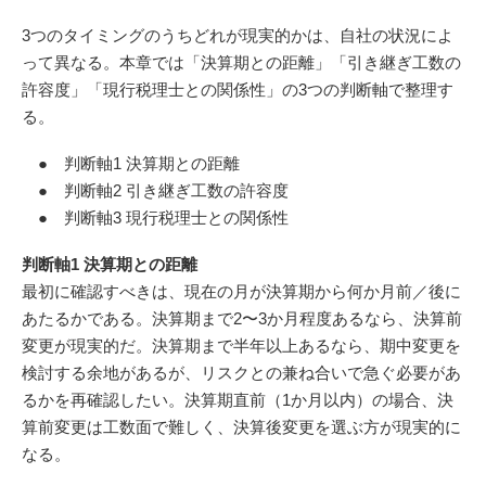
3つのタイミングのうちどれが現実的かは、自社の状況によ
って異なる。本章では「決算期との距離」「引き継ぎ工数の
許容度」「現行税理士との関係性」の3つの判断軸で整理す
る。
● 判断軸1 決算期との距離
● 判断軸2 引き継ぎ工数の許容度
● 判断軸3 現行税理士との関係性
判断軸1 決算期との距離
最初に確認すべきは、現在の月が決算期から何か月前／後に
あたるかである。決算期まで2〜3か月程度あるなら、決算前
変更が現実的だ。決算期まで半年以上あるなら、期中変更を
検討する余地があるが、リスクとの兼ね合いで急ぐ必要があ
るかを再確認したい。決算期直前（1か月以内）の場合、決
算前変更は工数面で難しく、決算後変更を選ぶ方が現実的に
なる。