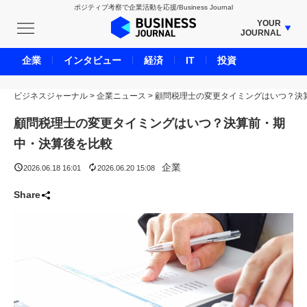
ポジティブ考察で企業活動を応援/Business Journal
YOUR
JOURNAL
BUSINESS JOURNAL
企業
インタビュー
経済
IT
投資
UNICORN JOURNAL
ビジネスジャーナル
>
企業ニュース
CARBON CREDITS JOURNAL
>
顧問税理士の変更タイミングはいつ？決
IVS JOURNAL
顧問税理士の変更タイミングはいつ？決算前・期
ENERGY MANAGEMENT JOURNAL
中・決算後を比較
INBOUND JOURNAL
企業
2026.06.18 16:01
2026.06.20 15:08
LIFE ENDING JOURNAL
Share
AI JOURNAL
REAL ESTATE BROKERAGE JOURNAL
SMART MARKETING JOURNAL
BPaaS JOURNAL
ADOPTABLE DOG JOURNAL