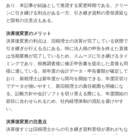
あり、本記事が結論として推奨する変更時期である。クリー
ンに引き継げる利点がある一方、引き継ぎ資料の受領遅延な
ど固有の注意点もある。
決算後変更のメリット
決算後変更の利点は、旧税理士の決算が完了している状態で
引き継ぎが行える点にある。特に法人税の申告を終えた直後
は当期業務が完了しているため、スムーズに引き継げるタイ
ミングであり、税務調査後に修正申告書を提出した直後も同
様に適している。前年度の会計データ・申告書類が確定して
おり、新税理士は新年度から関与を開始できる。年度区切り
でデータが揃いやすく、新旧税理士の責任範囲も明確にな
る。記帳方針や会計ソフトを切り替える際にも、年度開始の
節目に合わせられるため、社内経理体制の混乱を避けやす
い。
決算後変更の注意点
決算後すぐは旧税理士からの引き継ぎ資料受領が遅れがちな