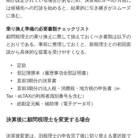
期が設定されている場合があるため、決算期の2〜3か月前に
は候補先への打診を始めると、結果的に引き継ぎがスムーズ
に進む。
乗り換え準備の必要書類チェックリスト
顧問税理士の乗り換えに際して揃えておくべき書類は以下の
とおりである。事前に整理しておくと、新税理士との初回面
談から具体的な提案を受けやすくなる。
• 定款
• 登記簿謄本（履歴事項全部証明書）
• 直前3期分の決算書
• 直前3期分の法人税・消費税・地方税の申告書（e-
Tax・eLTAXの利用者識別番号を含む）
• 総勘定元帳・補助簿（電子データ可）
決算後に顧問税理士を変更する場合
決算後変更は、旧税理士の申告完了後に切り替える選択肢で