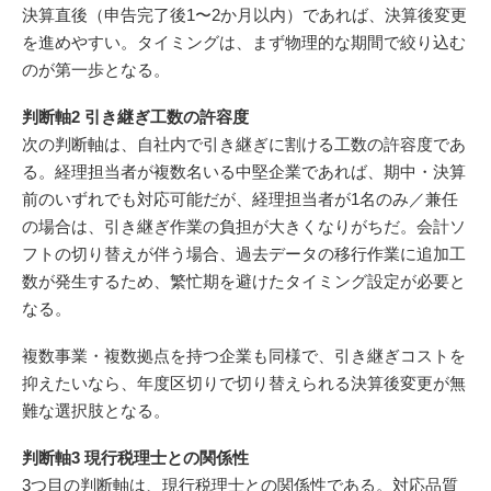
決算直後（申告完了後1〜2か月以内）であれば、決算後変更
を進めやすい。タイミングは、まず物理的な期間で絞り込む
のが第一歩となる。
判断軸2 引き継ぎ工数の許容度
次の判断軸は、自社内で引き継ぎに割ける工数の許容度であ
る。経理担当者が複数名いる中堅企業であれば、期中・決算
前のいずれでも対応可能だが、経理担当者が1名のみ／兼任
の場合は、引き継ぎ作業の負担が大きくなりがちだ。会計ソ
フトの切り替えが伴う場合、過去データの移行作業に追加工
数が発生するため、繁忙期を避けたタイミング設定が必要と
なる。
複数事業・複数拠点を持つ企業も同様で、引き継ぎコストを
抑えたいなら、年度区切りで切り替えられる決算後変更が無
難な選択肢となる。
判断軸3 現行税理士との関係性
3つ目の判断軸は、現行税理士との関係性である。対応品質