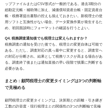
ップファイルまたはCSV形式が一般的である。過去3期分の
総勘定元帳・補助簿に加え、減価償却資産台帳・固定資産台
帳・税務署提出書類の控えも揃えておきたい。新税理士の使
用ソフトと互換性がない場合、データ変換作業が発生するた
め、初回面談時にフォーマットの確認を行うとよい。
Q4. 税務調査通知後でも税理士は変えられますか？
税務調査の通知を受けた後でも、税理士の変更自体は可能で
ある。ただし、調査対応の真っ最中に変更すると、調査官へ
の対応が分断され、結果として税務リスクが高まる場合があ
る。調査終了後または通知直後の早い段階で慎重に判断する
必要がある。
まとめ：顧問税理士の変更タイミングは3つの判断軸
で見極める
顧問税理士の変更タイミングは、決算期との距離・引き継ぎ
工数の許容度・現行税理士との関係性の3つの判断軸で見極