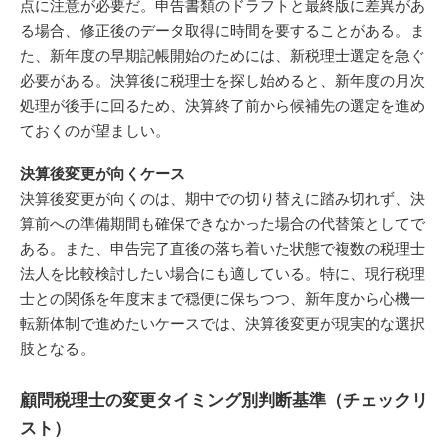
点に注意が必要だ。申告書類のドラフトと最終版に差異があ
る場合、修正後のデータ取得に時間を要することがある。ま
た、新年度の早期記帳開始のためには、新税理士選定を急ぐ
必要がある。決算後に税理士を探し始めると、新年度の月次
処理が後手に回るため、決算終了前から候補先の選定を進め
ておくのが望ましい。
決算後変更が向くケース
決算後変更が向くのは、期中での切り替えに踏み切れず、決
算前への準備期間も確保できなかった場合の代替策としてで
ある。また、申告完了直後の落ち着いた状態で複数の税理士
法人を比較検討したい場合にも適している。特に、現行税理
士との関係を年度末まで穏便に保ちつつ、新年度から心機一
転新体制で進めたいケースでは、決算後変更が現実的な選択
肢となる。
顧問税理士の変更タイミング別判断基準（チェックリ
スト）