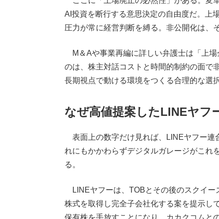
ここに「上場廃止の必然性」がある。変革
AI投資を断行する意思決定の自由度だ。上
圧力が常に経営判断を縛る。非公開化は、
M＆Aや事業再編に詳しい弁護士は「上場企
のは、株主対話コストと時間的制約の面で非
長期視点で動ける環境をつくる合理的な選
なぜ高値提案したLINEヤ
表面上の数字だけ見れば、LINEヤフー連合の
れにもかかわらずデジタルガレージがこれ
る。
LINEヤフーは、TOBとその後のスクイ
株式を取得し完全子会社化する案を提示し
保有株を手放すことになり、カカクコムと