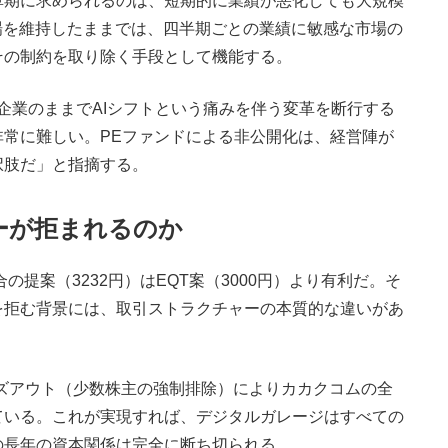
期に求められるのは、短期的に業績が悪化しても大規模
場を維持したままでは、四半期ごとの業績に敏感な市場の
その制約を取り除く手段として機能する。
業のままでAIシフトという痛みを伴う変革を断行する
常に難しい。PEファンドによる非公開化は、経営陣が
択肢だ」と指摘する。
フーが拒まれるのか
提案（3232円）はEQT案（3000円）より有利だ。そ
を拒む背景には、取引ストラクチャーの本質的な違いがあ
ーズアウト（少数株主の強制排除）によりカカクコムの全
ている。これが実現すれば、デジタルガレージはすべての
の長年の資本関係は完全に断ち切られる。