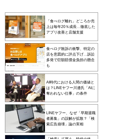
「食べログ離れ」どころか売
上は毎年20％成長…徹底した
アプリ改善と店舗支援
食べログ敗訴の衝撃、特定の
店を意図的に評点下げ…訴訟
多発で巨額賠償金負担の懸念
も
AI時代における人間の価値と
は？LINEヤフー川邊氏「AIに
奪われない仕事」の条件
LINEヤフー、なぜ「早期退職
者募集」の誤解が拡散？「検
索広告崩壊」論の実相
「検索して買う」時代の終