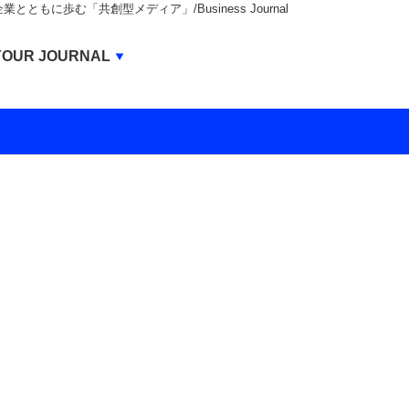
もに歩む「共創型メディア」/Business Journal
Business Journal
YOUR JOURNAL
BUSINESS JOURNAL
UNICORN JOURNAL
CARBON CREDITS JOURNAL
IVS JOURNAL
ENERGY MANAGEMENT JOURNAL
INBOUND JOURNAL
LIFE ENDING JOURNAL
AI JOURNAL
REAL ESTATE BROKERAGE JOURNAL