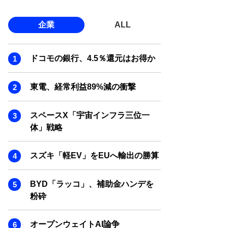
企業
ALL
ドコモの銀行、4.5％還元はお得か
東電、経常利益89%減の衝撃
スペースX「宇宙インフラ三位一
体」戦略
スズキ「軽EV」をEUへ輸出の勝算
BYD「ラッコ」、補助金ハンデを
粉砕
オープンウェイトAI論争