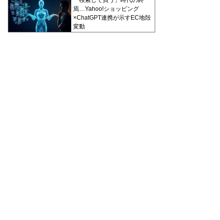
焉…Yahoo!ショッピング
×ChatGPT連携が示すEC地殻
変動