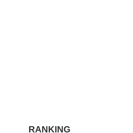
SMART MARKETING JOURNAL
BPaaS JOURNAL
ADOPTABLE DOG JOURNAL
RANKING