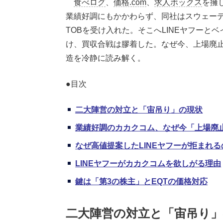
食べログ
、
価格.com
、
求人ボックス
を擁し
業績好調にもかかわらず、同社はスウェーデ
TOBを受け入れた。そこへLINEヤフーと
け、買収合戦は膠着した。なぜ今、上場廃
造を冷静に読み解く。
●目次
二大陣営の対立と「宙吊り」の現状
業績好調のカカクコム、なぜ今「上場廃
なぜ高値提案したLINEヤフーが拒まれる
LINEヤフーがカカクコムを欲しがる理由
鍵は「第3の株主」とEQTの価格対応
二大陣営の対立と「宙吊り」