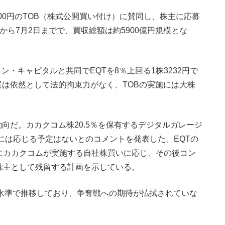
000円のTOB（株式公開買い付け）に賛同し、株主に応募
から7月2日までで、買収総額は約5900億円規模とな
ン・キャピタルと共同でEQTを8％上回る1株3232円で
は依然として法的拘束力がなく、TOBの実施には大株
だ。カカクコム株20.5％を保有するデジタルガレージ
案には応じる予定はないとのコメントを発表した。EQTの
後にカカクコムが実施する自社株買いに応じ、その後コン
株主として残留する計画を示している。
た水準で推移しており、争奪戦への期待が払拭されていな