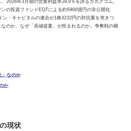
、2026年3月期の営業利益率28.9％を誇るカカクコム。
ンの投資ファンドEQTによる約5900億円の非公開化
ベイン・キャピタルの連合が1株3232円の対抗案を突きつ
止なのか。なぜ「高値提案」が拒まれるのか。争奪戦の構
止」なのか
のか
の現状