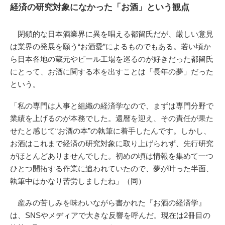
経済の研究対象になかった「お酒」という観点
閉鎖的な日本酒業界に異を唱える都留氏だが、厳しい意見
は業界の発展を願う“お酒愛”によるものでもある。若い頃か
ら日本各地の蔵元やビール工場を巡るのが好きだった都留氏
にとって、お酒に関する本を出すことは「長年の夢」だった
という。
「私の専門は人事と組織の経済学なので、まずは専門分野で
業績を上げるのが本務でした。還暦を迎え、その責任が果た
せたと感じて“お酒の本”の執筆に着手したんです。しかし、
お酒はこれまで経済の研究対象に取り上げられず、先行研究
がほとんどありませんでした。初めの頃は情報を集めて一つ
ひとつ開拓する作業に追われていたので、夢が叶った半面、
執筆中はかなり苦労しましたね」（同）
産みの苦しみを味わいながら書かれた『お酒の経済学』
は、SNSやメディアで大きな反響を呼んだ。現在は2冊目の