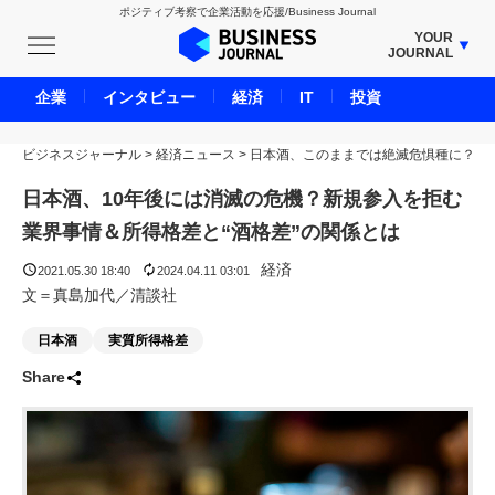
ポジティブ考察で企業活動を応援/Business Journal
YOUR
JOURNAL
BUSINESS JOURNAL
企業
インタビュー
経済
IT
投資
UNICORN JOURNAL
ビジネスジャーナル
>
経済ニュース
CARBON CREDITS JOURNAL
>
日本酒、このままでは絶滅危惧種に？
IVS JOURNAL
日本酒、10年後には消滅の危機？新規参入を拒む
ENERGY MANAGEMENT JOURNAL
業界事情＆所得格差と“酒格差”の関係とは
INBOUND JOURNAL
経済
2021.05.30 18:40
2024.04.11 03:01
LIFE ENDING JOURNAL
文＝真島加代／清談社
AI JOURNAL
日本酒
実質所得格差
REAL ESTATE BROKERAGE JOURNAL
Share
SMART MARKETING JOURNAL
BPaaS JOURNAL
ADOPTABLE DOG JOURNAL