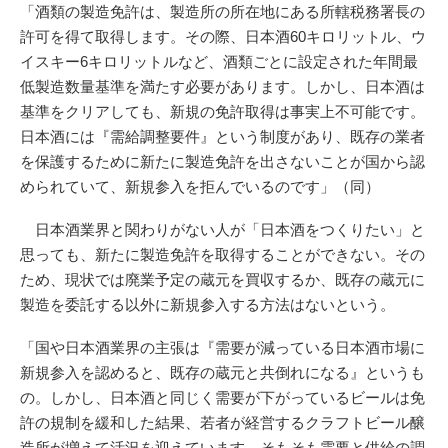
「酒類の製造免許は、製造所の所在地にある所轄税務署長の
許可を得て取得します。その際、日本酒60キロリットル、ウ
イスキー6キロリットルなど、酒類ごとに設定された年間最
低製造数量基準を満たす必要があります。しかし、日本酒は
基準をクリアしても、新規の免許取得は事実上不可能です。
日本酒には『需給調整要件』という制度があり、既存の業者
を保護するために新たに製造免許を出さないことが国から認
められていて、新規参入を拒んでいるのです」（同）
日本酒業界と関わりがない人が「日本酒をつくりたい」と
思っても、新たに製造免許を取得することができない。その
ため、現状では廃業予定の蔵元を買収するか、既存の蔵元に
製造を委託する以外に新規参入する方法はないという。
「国や日本酒業界の主張は『需要が減っている日本酒市場に
新規参入を認めると、既存の蔵元と共倒れになる』というも
の。しかし、日本酒と同じく需要が下がっているビールは免
許の規制を緩和した結果、若者が経営するクラフトビール醸
造所が増えて活況を迎えています。そもそも需要と供給の調