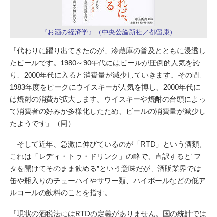
『お酒の経済学』（中央公論新社／都留康）
「代わりに躍り出てきたのが、冷蔵庫の普及とともに浸透し
たビールです。1980～90年代にはビールが圧倒的人気を誇
り、2000年代に入ると消費量が減少していきます。その間、
1983年度をピークにウイスキーが人気を博し、2000年代に
は焼酎の消費が拡大します。ウイスキーや焼酎の台頭によっ
て消費者の好みが多様化したため、ビールの消費量が減少し
たようです」（同）
そして近年、急激に伸びているのが「RTD」という酒類。
これは「レディ・トゥ・ドリンク」の略で、直訳すると“フ
タを開けてそのまま飲める”という意味だが、酒販業界では
缶や瓶入りのチューハイやサワー類、ハイボールなどの低ア
ルコールの飲料のことを指す。
「現状の酒税法にはRTDの定義がありません。国の統計では