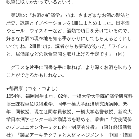
執筆に取りかかっているという。
「第1弾の『お酒の経済学』では、さまざまなお酒の製法と
歴史、課題とイノベーションを1冊にまとめました。日本酒
やビール、ウイスキーなど、酒類で項目を分けているので、
好きなお酒の現在地を知る手がかりにしてもらえるとうれし
いですね。2冊目では、読者からも要望があった『ワイン』
と、居酒屋などの飲食空間を取り上げる予定です」（同）
グラスを片手に同書を手に取れば、より深くお酒を味わう
ことができるかもしれない。
●都留康（つる・つよし）
1954年、福岡県生まれ。82年、一橋大学大学院経済学研究科
博士課程単位取得退学、同年一橋大学経済研究所講師。95
年、同教授。現在は同客員教授、一橋大学名誉教授、新潟大
学日本酒学センター非常勤講師を勤める。著書に『労使関係
のノンユニオン化―ミクロ的・制度的分析』（東洋経済新報
社）『製品アーキテクチャと人材マネジメント―中国・韓国