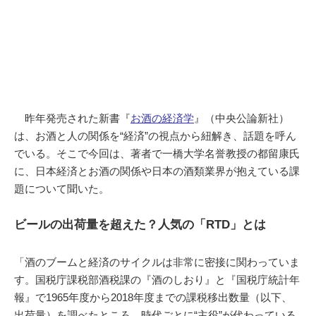
昨年発売された新書『
お酒の経済学
』（中央公論新社）
は、お酒と人の関係を“経済”の視点から紐解き、話題を呼ん
でいる。そこで今回は、著者で一橋大学名誉教授の都留康氏
に、日本経済とお酒の関係や日本の酒類業界が抱えている課
題について聞いた。
ビールの出荷量を超えた？人気の「RTD」とは
「酒のブームと経済のサイクルは非常に密接に関わっていま
す。国税庁課税部酒税課の『酒のしおり』と『国税庁統計年
報』で1965年度から2018年度までの課税移出数量（以下、
出荷量）を調べたところ、時代ごとに“主役”が代わっている