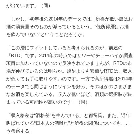
が出ています」（同）
しかし、40年後の2014年のデータでは、所得が低い層はお
酒の消費量そのものが減っているという。“低所得層はお酒
を飲んでいない”ということだろうか。
「この層にフィットしていると考えられるのが、前述の
『RTD』です。2014年の時点ではサワーやチューハイが調査
項目に加わっていないので反映されていませんが、RTDの市
場が伸びているのは明らか。焼酎よりも安価なRTDは、収入
が低くても手に取りやすいのです。一方で高所得層は2014年
のデータでも同じようにワインを好み、そのほかのさまざま
なお
酒
も楽しんでいる。収入が低いほど、酒類の選択肢が狭
まっている可能性が高いのです」（同）
「収入格差は“酒格差”を生んでいる」と都留氏。また、近年
叫ばれている“日本人の酒離れ”と所得の関係についても、こ
う考察する。