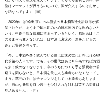
整はマーケットが行うものなので、国が介入するのはおかし
な話なんですよ」（同）
2020年には“輸出用”にのみ新規の
日本酒
製造免許取得が解
禁されたが、あくまで輸出用のため日本国内では飲めないと
いう、中途半端な緩和に留まっているという。都留氏は「こ
のまま何も変えなければ、日本酒は衰退の一途をたどるの
み」と警鐘を鳴らす。
「今、日本酒を多く飲んでいる層は団塊の世代と呼ばれる60
代前後の人々です。でも、その世代はあと10年もすればお酒
を多く飲めなくなります。今のうちにつくり手と消費者の若
返りを図らないと、日本酒を飲む人も業者もいなくなってし
まう。蔵元の中にはチャレンジをしている業者もあります
が、自由な発想を持つ若手を受け入れなければ業界の変化は
見込めません」（同）