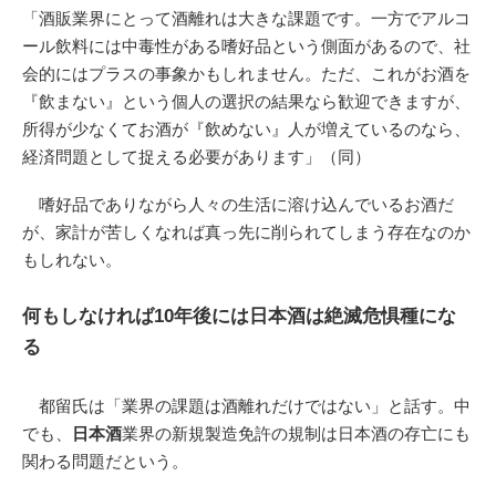
「酒販業界にとって酒離れは大きな課題です。一方でアルコ
ール飲料には中毒性がある嗜好品という側面があるので、社
会的にはプラスの事象かもしれません。ただ、これがお酒を
『飲まない』という個人の選択の結果なら歓迎できますが、
所得が少なくてお酒が『飲めない』人が増えているのなら、
経済問題として捉える必要があります」（同）
嗜好品でありながら人々の生活に溶け込んでいるお酒だ
が、家計が苦しくなれば真っ先に削られてしまう存在なのか
もしれない。
何もしなければ10年後には日本酒は絶滅危惧種にな
る
都留氏は「業界の課題は酒離れだけではない」と話す。中
でも、
日本酒
業界の新規製造免許の規制は日本酒の存亡にも
関わる問題だという。