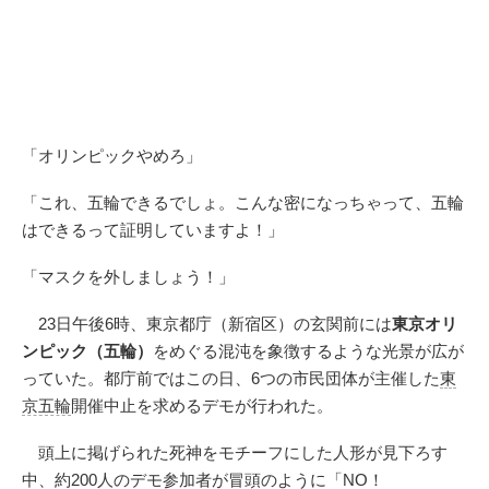
「オリンピックやめろ」
「これ、五輪できるでしょ。こんな密になっちゃって、五輪
はできるって証明していますよ！」
「マスクを外しましょう！」
23日午後6時、東京都庁（新宿区）の玄関前には
東京オリ
ンピック（五輪）
をめぐる混沌を象徴するような光景が広が
っていた。都庁前ではこの日、6つの市民団体が主催した
東
京五輪
開催中止を求めるデモが行われた。
頭上に掲げられた死神をモチーフにした人形が見下ろす
中、約200人のデモ参加者が冒頭のように「NO！