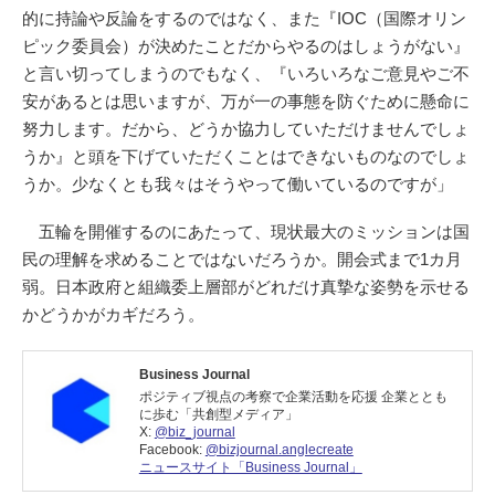
的に持論や反論をするのではなく、また『IOC（国際オリン
ピック委員会）が決めたことだからやるのはしょうがない』
と言い切ってしまうのでもなく、『いろいろなご意見やご不
安があるとは思いますが、万が一の事態を防ぐために懸命に
努力します。だから、どうか協力していただけませんでしょ
うか』と頭を下げていただくことはできないものなのでしょ
うか。少なくとも我々はそうやって働いているのですが」
五輪を開催するのにあたって、現状最大のミッションは国
民の理解を求めることではないだろうか。開会式まで1カ月
弱。日本政府と組織委上層部がどれだけ真摯な姿勢を示せる
かどうかがカギだろう。
Business Journal
ポジティブ視点の考察で企業活動を応援 企業ととも
に歩む「共創型メディア」
X:
@biz_journal
Facebook:
@bizjournal.anglecreate
ニュースサイト「Business Journal」