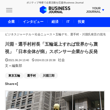
ポジティブ考察で企業活動を応援/Business Journal
YOUR
JOURNAL
BUSINESS JOURNAL
企業
インタビュー
経済
IT
投資
UNICORN JOURNAL
ビジネスジャーナル
>
社会ニュース
CARBON CREDITS JOURNAL
>
五輪デモ、選手村・川淵氏発言の混沌
IVS JOURNAL
川淵・選手村村長「五輪返上すれば世界から蔑
ENERGY MANAGEMENT JOURNAL
視」「日本全体が病」スポンサー企業から反発
INBOUND JOURNAL
社会
2021.06.24 13:40
2024.03.19 20:38
LIFE ENDING JOURNAL
文＝編集部
AI JOURNAL
東京五輪
選手村
川淵三郎
REAL ESTATE BROKERAGE JOURNAL
Share
SMART MARKETING JOURNAL
BPaaS JOURNAL
ADOPTABLE DOG JOURNAL