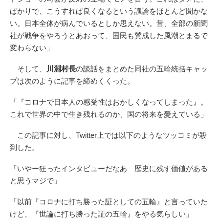
ばかりで、こうすれば良くなるという議論をほとんど聞かな
い。日本全体が病んでいるとしか思えない。昔、全部の新聞
社が戦争をやろうとあおって、国民も賛成した風潮とまるで
変わらない」
そして、
川淵村長
の談話をまとめた同社の五輪統括キャッ
プは次のように記事を締めくくった。
「『コロナで日本人の感受性はおかしくなってしまった』。
これで世界の中で生き残れるのか、国の将来を憂えている」
この記事に対し、Twitter上では以下のようなツッコミが殺
到した。
「いやー狂ったインタビューだなあ 歴史に残す価値がある
と思うマジで」
「以前『コロナに打ち勝った証としての五輪』と言っていた
けど、『世論に打ち勝った証の五輪』をやる気らしい」