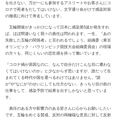
を出さない、万が一にも参加するアスリートやお客さんにコ
ロナで死者をだしてはいけない。文字通り命がけで感染対策
の徹底に向けて奔走しています。
五輪開催がきっかけになって日本に感染第5波が発生すれ
ば、ほぼ間違いなく我々の責任は問われます。一生、『あの
失敗した五輪の関係者』と言われるでしょう。組織委（東京
オリンピック・パラリンピック競技大会組織委員会）の現場
の方々も、同じくらいの悲壮感を持って働いています。
『コロナ禍が原因なのに、なんで自分だけこんな目に遭わな
くてはいけないのか』と少なからず思いますが、誰だって生
まれてくる時代や国を選べるわけではありません。“誰
か”や“なにか”のせいにしても仕方がない。きっちり目の前の
仕事をして、感染予防で結果を出すしかないと思っていま
す。
責任のある方や影響力のある皆さんに心からお願いしたい
です。五輪をめぐる賛成、反対の両極端な意見に対して反射