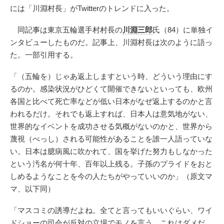
には「川淵村長」がTwitterのトレンドに入った。
同記事は東京五輪選手村村長の
川淵三郎
氏（84）に単独イ
ンタビューしたものだ。記事上、川淵村長は次のように語っ
た。一部引用する。
「（五輪を）じゃあ返上しますという時、どういう理由にす
るのか。感染状況がひどくて開催できないといっても、欧州
各国と比べて死亡率などが低い日本がなぜ返上するのかと言
われるだけ。それでも返上すれば、日本人は意気地がない、
世界的なイベントを成功させる気概がないのかと、世界から
蔑視（べっし）される可能性があることを誰一人語っていな
い。日本は臆病風に吹かれて、国を挙げた努力もしなかった
という汚名が何十年、百年以上残る。子孫のプライドをおと
しめるようなことを今の人たちがやっていいのか」（原文マ
マ、以下同）
「マスコミの誘導だよね。全てと言ってもいいぐらい、ワイ
ドショーの司会が反対の立場でモノを言う。これはダメだ、