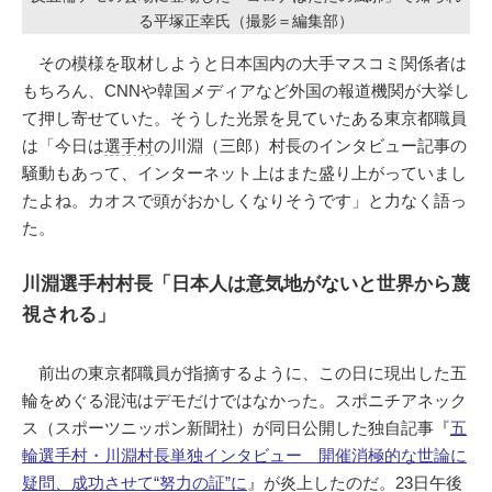
る平塚正幸氏（撮影＝編集部）
その模様を取材しようと日本国内の大手マスコミ関係者は
もちろん、CNNや韓国メディアなど外国の報道機関が大挙し
て押し寄せていた。そうした光景を見ていたある東京都職員
は「今日は
選手村
の川淵（三郎）村長のインタビュー記事の
騒動もあって、インターネット上はまた盛り上がっていまし
たよね。カオスで頭がおかしくなりそうです」と力なく語っ
た。
川淵選手村村長「日本人は意気地がないと世界から蔑
視される」
前出の東京都職員が指摘するように、この日に現出した五
輪をめぐる混沌はデモだけではなかった。スポニチアネック
ス（スポーツニッポン新聞社）が同日公開した独自記事『
五
輪選手村・川淵村長単独インタビュー 開催消極的な世論に
疑問、成功させて“努力の証”に
』が炎上したのだ。23日午後