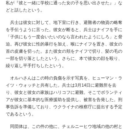
私が『彼と一緒に学校に通った女の子を思い出させた』」な
どと話したという。
兵士は彼女に対して、地下室に行き、避難者の物資の略奪
を手伝うように言った。彼女が断ると、兵士はナイフを手に
「子供にもう一度会いたいのなら言われたようにしろ」と脅
迫。再び彼女に性的暴行を加え、喉にナイフを置き、彼女の
首の皮膚を切った。また彼女の頬をナイフで切り、髪の毛の
一部を切り落としたという。さらに、本で彼女の顔を殴り、
繰り返し平手打ちしたという。
オルハさんはこの時の負傷を示す写真を、ヒューマン・ラ
イツ・ウォッチと共有した。兵士は3月14日に避難所を去
り、彼女と彼女の家族はハリコフに避難。そこでボランティ
アが彼女に基本的な医療援助を提供し、被害を告発した。刑
事告訴を準備しており、ウクライナの検察庁に提出する予定
であるという。
同団体は、この件の他に、チェルニーヒウ地域の他の村と