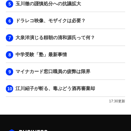
玉川徹の謹慎処分への抗議拡大
ドラレコ映像、モザイクは必要？
大泉洋演じる頼朝の清和源氏って何？
中学受験「塾」最新事情
マイナカード窓口職員の疲弊は限界
江川紹子が斬る、毒ぶどう酒再審棄却
17:30更新