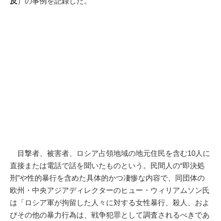
反
）の事例を記録した。
目撃者、被害者、ロシア占領地域の地元住民を含む10人に
直接または電話で話を聞いたものという。民間人の“即決処
刑”や性的暴行を含めた具体的かつ凄惨な内容で、同団体の
欧州・中央アジアディレクターのヒュー・ウィリアムソン氏
は「ロシア軍が拘留した人々に対する女性暴行、殺人、およ
びその他の暴力行為は、戦争犯罪として調査されるべきであ