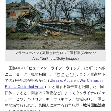
マラヤローハンで破壊されたロシア軍戦車(Celestino
Arce/NurPhoto/Getty Images)
国際NGO「
ヒューマン・ライツ・ウォッチ
」は3日（本部
ニューヨーク・現地時間）、『
ウクライナ
：ロシア軍占領下
での戦争犯罪が明らかに（
Ukraine: Apparent War Crimes in
Russia-Controlled Areas
）』と題する報告書を公開した。同
団体によると、聞き取り調査などによってウクライナのチェ
ルニーヒウ、ハリコフ、キーウ（キエフ）地域のロシア軍占
領地域で行われた、民間人に対する戦争犯罪（
戦時国際法違