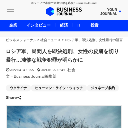
ポジティブ考察で企業活動を応援/Business Journal
YOUR
JOURNAL
BUSINESS JOURNAL
企業
インタビュー
経済
IT
投資
UNICORN JOURNAL
ビジネスジャーナル
>
社会ニュース
CARBON CREDITS JOURNAL
>
ロシア軍、即決処刑、女性暴行の証言
IVS JOURNAL
ロシア軍、民間人を即決処刑、女性の皮膚を切り
ENERGY MANAGEMENT JOURNAL
暴行…凄惨な戦争犯罪が明らかに
INBOUND JOURNAL
社会
2022.04.04 13:55
2024.01.25 13:49
LIFE ENDING JOURNAL
文＝Business Journal編集部
AI JOURNAL
ウクライナ
ヒューマン・ライツ・ウォッチ
ジュネーブ条約
REAL ESTATE BROKERAGE JOURNAL
Share
SMART MARKETING JOURNAL
BPaaS JOURNAL
ADOPTABLE DOG JOURNAL