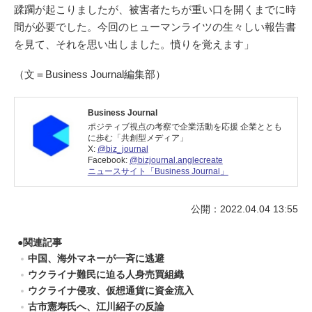
蹂躙が起こりましたが、被害者たちが重い口を開くまでに時
間が必要でした。今回のヒューマンライツの生々しい報告書
を見て、それを思い出しました。憤りを覚えます」
（文＝Business Journal編集部）
Business Journal
ポジティブ視点の考察で企業活動を応援 企業ととも
に歩む「共創型メディア」
X:
@biz_journal
Facebook:
@bizjournal.anglecreate
ニュースサイト「Business Journal」
公開：2022.04.04 13:55
●
関連記事
中国、海外マネーが一斉に逃避
ウクライナ難民に迫る人身売買組織
ウクライナ侵攻、仮想通貨に資金流入
古市憲寿氏へ、江川紹子の反論