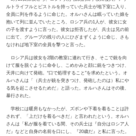
ルトライフルとピストルを持っていた兵士が地下室に入り、
全員に列を作るように命じた。オルハさんは眠っていた娘を
抱いて列に並んでいたところ、ロシア兵の1人が、彼女に女
の子を渡すように言った。彼女は拒否したが、兵士は兄の前
に出て、グループの残りの人にひざまずくように命じ、さも
なければ地下室の全員を撃つと言った。
ロシア兵は彼女を2階の教室に連れて行き、そこで銃を向
けて服を脱ぐように命令し、こめかみと顔に銃をつきつけ、
天井に向けて発砲。“口で処理すること”を求めたという。オ
ルハさんは「（兵士が銃を突きつけ、発砲したのは）私にや
る気を起こさせるためだ」と語った。オルハさんはその後、
暴行された。
学校には暖房もなかったが、ズボンや下着を着ることは許
されず、「上だけを着るべきだ」と言われたという。オルハ
さんは「私が服を着ている間、その兵士は『自分はロシア人
だ』などと自身の名前を口にし、『20歳だ』と私に言った。