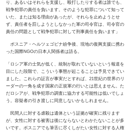
り、あるいはそれらを支援し、殴打したりする者は誰でも、
戦争犯罪の責任を負います。そのような犯罪について知って
いた、または知る理由があったが、それらを止めようとせ
ず、責任者を罰しようとしなかった軍の司令官は、司令官の
責任の問題として戦争犯罪に対して刑事責任を負います」
ボスニア・ヘルツェゴビナ紛争後、現地の復興支援に携わ
った国際NGOの日本人関係者は語る。
「ロシア軍の士気が低く、統制が取れていないという報道を
目にした段階で、こういう事態が起こることは予見できてい
ました。これらの証言が事実だとすれば、21世紀の世界のリ
ーダーの一角を成す国家の正規軍の行いとは思えません。た
だロシアが、戦争犯罪の調査に協力する可能性は低いでしょ
う。容疑者の引き渡しに同意しないかもしれません。
民間人に対する虐殺は遺体という証拠が確実に残ります
が、女性に対する被害は後にならないとわかたないことが多
いです。ボスニアでも筆舌に尽くしがたい女性に対する人権