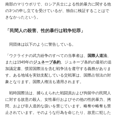
南部のマリウポリで、ロシア兵士による性的暴力に関する他
の3つの申し立てを受けているが、独自に検証することはで
きなかったという。
「民間人の殺害、性的暴行は戦争犯罪」
同団体は以下のように警告している。
「ウクライナの武力紛争のすべての当事者は、
国際人道法
、
または1949年の
ジュネーブ条約
、ジュネーブ条約の最初の追
加議定書、慣習国際法を含む戦争法を遵守する義務がありま
す。ある地域を実効支配している交戦軍は、国際占領法の対
象となります。国際人権法も適用されます。
戦時国際法は、捕らえられた戦闘員および拘留中の民間人
に対する故意の殺人、女性暴行およびその他の性的暴力、拷
問、および非人道的な扱いを禁じています。略奪や略奪も禁
止されています。そのような行為を命じたり、故意に犯した