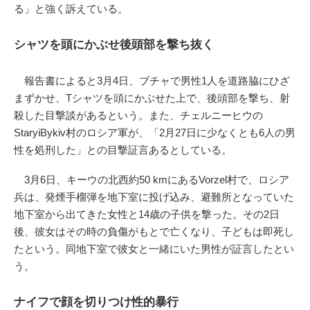
る」と強く訴えている。
シャツを頭にかぶせ後頭部を撃ち抜く
報告書によると3月4日、ブチャで男性1人を道路脇にひざ
まずかせ、Tシャツを頭にかぶせた上で、後頭部を撃ち、射
殺した目撃談があるという。また、チェルニーヒウの
StaryiBykiv村のロシア軍が、「2月27日に少なくとも6人の男
性を処刑した」との目撃証言あるとしている。
3月6日、キーウの北西約50 kmにあるVorzel村で、ロシア
兵は、発煙手榴弾を地下室に投げ込み、避難所となっていた
地下室から出てきた女性と14歳の子供を撃った。その2日
後、彼女はその時の負傷がもとで亡くなり、子どもは即死し
たという。同地下室で彼女と一緒にいた男性が証言したとい
う。
ナイフで顔を切りつけ性的暴行