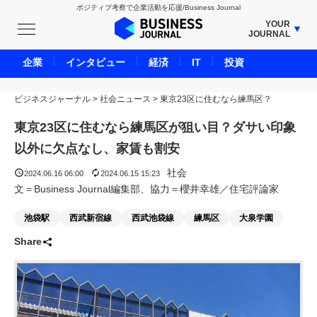
ポジティブ考察で企業活動を応援/Business Journal
YOUR
JOURNAL
BUSINESS JOURNAL
企業
インタビュー
経済
IT
投資
UNICORN JOURNAL
ビジネスジャーナル
>
社会ニュース
CARBON CREDITS JOURNAL
>
東京23区に住むなら練馬区？
IVS JOURNAL
東京23区に住むなら練馬区が狙い目？ダサい印象
ENERGY MANAGEMENT JOURNAL
以外に欠点なし、家賃も割安
INBOUND JOURNAL
社会
2024.06.16 06:00
2024.06.15 15:23
LIFE ENDING JOURNAL
文＝Business Journal編集部、協力＝櫻井幸雄／住宅評論家
AI JOURNAL
池袋駅
西武新宿線
西武池袋線
練馬区
大泉学園
REAL ESTATE BROKERAGE JOURNAL
Share
SMART MARKETING JOURNAL
BPaaS JOURNAL
ADOPTABLE DOG JOURNAL