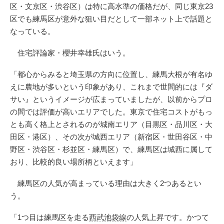
区・文京区・渋谷区）は特に高水準の価格だが、同じ東京23
区でも練馬区が意外な狙い目だとして一部ネット上で話題と
なっている。
住宅評論家・櫻井幸雄氏はいう。
「都心からみると埼玉県の方向に位置し、練馬大根が有名ゆ
えに農地が多いという印象があり、これまで世間的には『ダ
サい』というイメージが広まっていましたが、以前からプロ
の間では評価が高いエリアでした。東京で住宅コストがもっ
とも高く格上とされるのが城南エリア（目黒区・品川区・大
田区・港区）、その次が城西エリア（新宿区・世田谷区・中
野区・渋谷区・杉並区・練馬区）で、練馬区は城西に属して
おり、比較的良い場所柄といえます」
練馬区の人気が高まっている理由は大きく2つあるとい
う。
「1つ目は練馬区を走る
西武池袋線
の人気上昇です。かつて