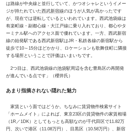
は路線が中央線と並行していて、かつオシャレというイメー
ジが持たれていた
西武新宿線
のほうが人気が高かったです
が、現在では逆転しているといわれています。西武池袋線は
有楽町線・副都心線・大江戸線に乗り入れており、都心やタ
ーミナル駅へのアクセス面で優れています。一方、西武新宿
線の始発駅である西武新宿駅はJR・私鉄各線の新宿駅から
徒歩で10～15分ほどかかり、ロケーションも歌舞伎町に隣接
する場所ということで評価はいまいちです。
2つ目は、西武池袋線の
池袋駅
周辺を含む豊島区の再開発
が進んでいる点です」（櫻井氏）
あまり指摘されない隠れた魅力
家賃という面ではどうか。ちなみに賃貸物件検索サイト
「ホームメイト」によれば、東京23区の賃貸物件の家賃相場
（1R／1DK）としてもっとも高額なのが千代田区で11.82万
円、次いで港区（11.08万円）、目黒区（10.58万円）、新宿