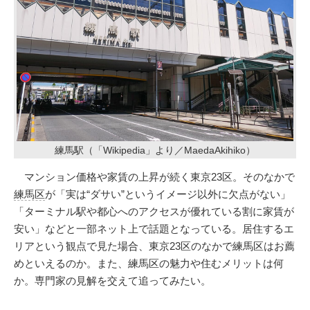
練馬駅（「Wikipedia」より／MaedaAkihiko）
マンション価格や家賃の上昇が続く東京23区。そのなかで
練馬区
が「実は“ダサい”というイメージ以外に欠点がない」
「ターミナル駅や都心へのアクセスが優れている割に家賃が
安い」などと一部ネット上で話題となっている。居住するエ
リアという観点で見た場合、東京23区のなかで練馬区はお薦
めといえるのか。また、練馬区の魅力や住むメリットは何
か。専門家の見解を交えて追ってみたい。