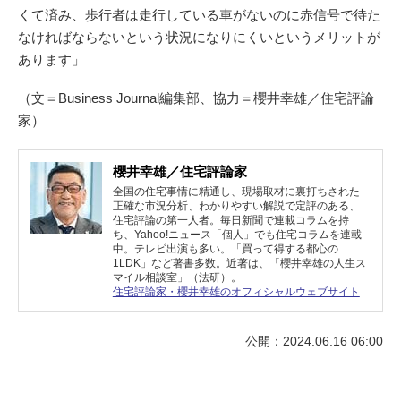
くて済み、歩行者は走行している車がないのに赤信号で待た
なければならないという状況になりにくいというメリットが
あります」
（文＝Business Journal編集部、協力＝櫻井幸雄／住宅評論
家）
櫻井幸雄／住宅評論家
全国の住宅事情に精通し、現場取材に裏打ちされた
正確な市況分析、わかりやすい解説で定評のある、
住宅評論の第一人者。毎日新聞で連載コラムを持
ち、Yahoo!ニュース「個人」でも住宅コラムを連載
中。テレビ出演も多い。「買って得する都心の
1LDK」など著書多数。近著は、「櫻井幸雄の人生ス
マイル相談室」（法研）。
住宅評論家・櫻井幸雄のオフィシャルウェブサイト
公開：2024.06.16 06:00