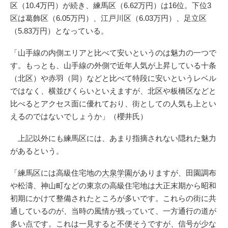
区（10.4万円）が続き、練馬区（6.62万円）は16位。下位3
区は葛飾区（6.05万円）、江戸川区（6.03万円）、足立区
（5.83万円）となっている。
「山手線の内側エリアと比べて安いというのは魅力の一つで
す。もっとも、山手線の外側で近年人気が上昇している十条
（北区）や赤羽（同）などと比べて特段に安いというレベル
ではなく、横並びくらいといえますが、北区や板橋区などと
比べるとアクセス面に優れており、街としての人気も上とい
えるのではないでしょうか」（櫻井氏）
上記以外にも練馬区には、あまり指摘されない隠れた魅力
があるという。
「練馬区には高級住宅地の
大泉学園
がありますが、田園調布
や松濤、神山町などの東京の高級住宅地は大正末期から昭和
初期にかけて整備されたところが多いです。これらの街に共
通しているのが、当時の風情が残っていて、一方通行の道が
多い点です。これは一見すると不便そうですが、信号が少な