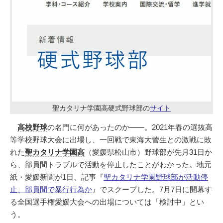
聖カタリナ学園高硬式野球部の
サイト
高校野球
の名門に何があったのか――。2021年春の選抜高
等学校野球大会に出場し、一回戦で東海大菅生との激戦に敗
れた
聖カタリナ学園高
（愛媛県松山市）野球部が先月31日か
ら、部員間トラブルで活動を停止したことがわかった。地元
紙・愛媛新聞が1日、記事『
聖カタリナ学園野球部が活動停
止、部員間で暴行行為か
』でスクープした。7月7日に開幕す
る全国選手権愛媛大会への出場については「検討中」とい
う。