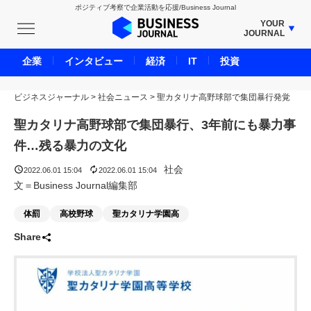
ポジティブ考察で企業活動を応援/Business Journal
YOUR
JOURNAL
BUSINESS JOURNAL
企業
インタビュー
経済
IT
投資
UNICORN JOURNAL
ビジネスジャーナル
>
社会ニュース
CARBON CREDITS JOURNAL
>
聖カタリナ高野球部で集団暴行発覚
IVS JOURNAL
聖カタリナ高野球部で集団暴行、3年前にも暴力事
ENERGY MANAGEMENT JOURNAL
件…残る暴力の文化
INBOUND JOURNAL
社会
2022.06.01 15:04
2022.06.01 15:04
LIFE ENDING JOURNAL
文＝Business Journal編集部
AI JOURNAL
体罰
高校野球
聖カタリナ学園高
REAL ESTATE BROKERAGE JOURNAL
Share
SMART MARKETING JOURNAL
BPaaS JOURNAL
ADOPTABLE DOG JOURNAL