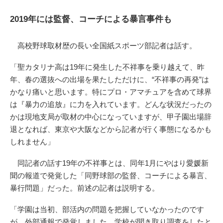
2019年には監督、コーチによる暴言事件も
高校野球取材歴の長い全国紙スポーツ部記者は話す。
「聖カタリナ高は19年に発生した不祥事を乗り越えて、昨
年、春の選抜への出場を果たしただけに、“不祥事の再発”は
かなり痛いと思います。特にプロ・アマチュアを含めて球界
は『暴力の追放』に力を入れています。どんな状況だったの
かは現地支局が取材の中心になっていますが、甲子園出場辞
退となれば、東京や大阪などから記者が行く事態になるかも
しれません」
同記者の話す19年の不祥事とは、同年1月にやはり愛媛新
聞の報道で発覚した「同野球部の監督、コーチによる暴言、
暴行問題」だった。前述の記者は説明する。
「学園は当初、部活内の問題を把握していなかったのです
が、外部通報で発覚しました。学校が聞き取り調査をしたと