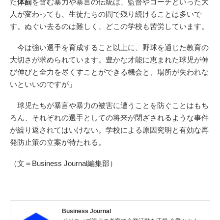
た
体罰
を含む暴力や暴言の伝統は、監督やコーチといった大
人が変わっても、生徒たちの間で残り続けることは多いで
す。ぬぐい去るのは難しく、どこの学校も苦労しています。
今は強い選手を育成すること以上に、野球を通じた教育の
大切さが求められています。豊かな才能に恵まれた球児が伸
び伸びと全力を尽くすことができる機会と、場所が失われな
いといいのですが」
球児たちが暴言や暴力の被害に遭うことを防ぐことはもち
ろん、それぞれの選手としての将来が閉ざされるような事件
が繰り返されてはいけない。学校による原因究明と有効な再
発防止策の立案が待たれる。
（文＝Business Journal編集部）
Business Journal