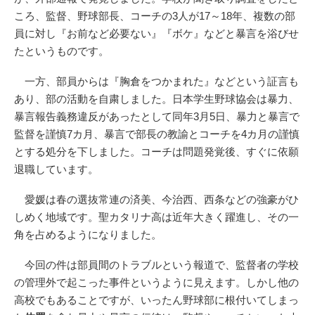
ころ、監督、野球部長、コーチの3人が17～18年、複数の部
員に対し『お前など必要ない』『ボケ』などと暴言を浴びせ
たというものです。
一方、部員からは『胸倉をつかまれた』などという証言も
あり、部の活動を自粛しました。日本学生野球協会は暴力、
暴言報告義務違反があったとして同年3月5日、暴力と暴言で
監督を謹慎7カ月、暴言で部長の教諭とコーチを4カ月の謹慎
とする処分を下しました。コーチは問題発覚後、すぐに依願
退職しています。
愛媛は春の選抜常連の済美、今治西、西条などの強豪がひ
しめく地域です。聖カタリナ高は近年大きく躍進し、その一
角を占めるようになりました。
今回の件は部員間のトラブルという報道で、監督者の学校
の管理外で起こった事件というように見えます。しかし他の
高校でもあることですが、いったん野球部に根付いてしまっ