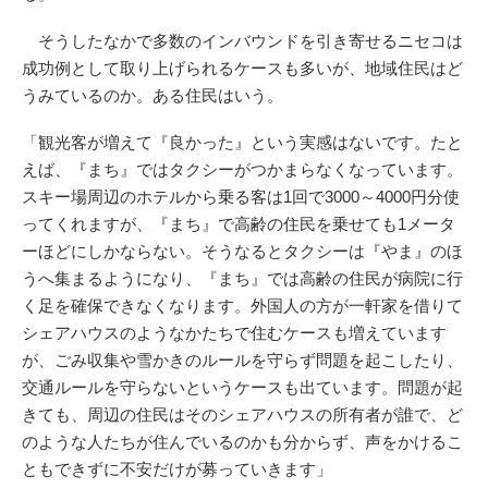
そうしたなかで多数のインバウンドを引き寄せるニセコは
成功例として取り上げられるケースも多いが、地域住民はど
うみているのか。ある住民はいう。
「観光客が増えて『良かった』という実感はないです。たと
えば、『まち』ではタクシーがつかまらなくなっています。
スキー場周辺のホテルから乗る客は1回で3000～4000円分使
ってくれますが、『まち』で高齢の住民を乗せても1メータ
ーほどにしかならない。そうなるとタクシーは『やま』のほ
うへ集まるようになり、『まち』では高齢の住民が病院に行
く足を確保できなくなります。外国人の方が一軒家を借りて
シェアハウスのようなかたちで住むケースも増えています
が、ごみ収集や雪かきのルールを守らず問題を起こしたり、
交通ルールを守らないというケースも出ています。問題が起
きても、周辺の住民はそのシェアハウスの所有者が誰で、ど
のような人たちが住んでいるのかも分からず、声をかけるこ
ともできずに不安だけが募っていきます」