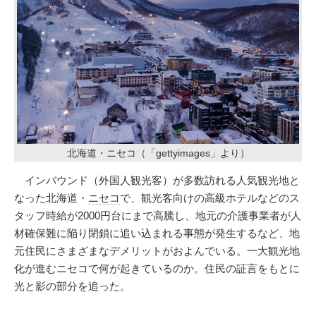
北海道・ニセコ（「gettyimages」より）
インバウンド（外国人観光客）が多数訪れる人気観光地と
なった北海道・
ニセコ
で、観光客向けの高級ホテルなどのス
タッフ時給が2000円台にまで高騰し、地元の介護事業者が人
材確保難に陥り閉鎖に追い込まれる事態が発生するなど、地
元住民にさまざまなデメリットがおよんでいる。一大観光地
化が進むニセコで何が起きているのか。住民の証言をもとに
光と影の部分を追った。