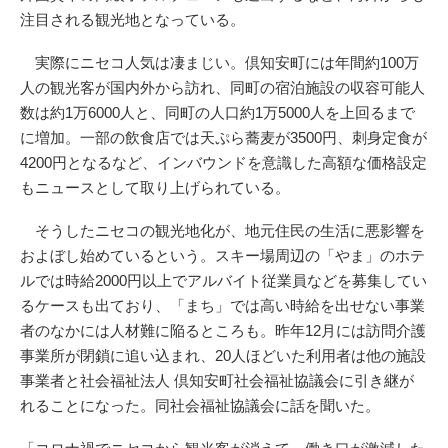
注目される観光地となっている。
実際にニセコ人気は凄まじい。倶知安町には年間約100万
人の観光客が国内外から訪れ、同町の宿泊施設の収容可能人
数は約1万6000人と、同町の人口約1万5000人を上回るまで
に増加。一部の飲食店では天ぷら蕎麦が3500円、刺身定食が
4200円となるなど、インバウンドを意識した高額な価格設定
もニュースとして取り上げられている。
そうしたニセコの観光地化が、地元住民の生活に悪影響を
およぼし始めているという。スキー場周辺の「やま」のホテ
ルでは時給2000円以上でアルバイト従業員などを募集してい
るケースも出ており、「まち」では高い時給を出せない事業
者のなかには人材難に陥るところも。昨年12月には訪問介護
事業所が閉鎖に追い込まれ、20人ほどいた利用者は他の施設
事業者と社会福祉法人 倶知安町社会福祉協議会に引き継が
れることになった。同社会福祉協議会に話を聞いた。