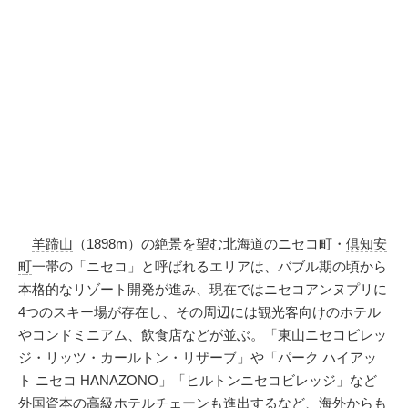
羊蹄山
（1898m）の絶景を望む北海道のニセコ町・
倶知安
町
一帯の「ニセコ」と呼ばれるエリアは、バブル期の頃から
本格的なリゾート開発が進み、現在ではニセコアンヌプリに
4つのスキー場が存在し、その周辺には観光客向けのホテル
やコンドミニアム、飲食店などが並ぶ。「東山ニセコビレッ
ジ・リッツ・カールトン・リザーブ」や「パーク ハイアッ
ト ニセコ HANAZONO」「ヒルトンニセコビレッジ」など
外国資本の高級ホテルチェーンも進出するなど、海外からも