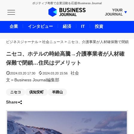
ポジティブ考察で企業活動を応援/Business Journal
YOUR
JOURNAL
BUSINESS JOURNAL
企業
インタビュー
経済
IT
投資
UNICORN JOURNAL
ビジネスジャーナル
>
社会ニュース
CARBON CREDITS JOURNAL
>
ニセコ、介護事業が人材確保難で閉鎖
IVS JOURNAL
ニセコ、ホテルの時給高騰→介護事業者が人材確
ENERGY MANAGEMENT JOURNAL
保難で閉鎖…住民はデメリット
INBOUND JOURNAL
社会
2024.03.20 17:30
2024.03.20 15:56
LIFE ENDING JOURNAL
文＝Business Journal編集部
AI JOURNAL
ニセコ
倶知安町
羊蹄山
REAL ESTATE BROKERAGE JOURNAL
Share
SMART MARKETING JOURNAL
BPaaS JOURNAL
ADOPTABLE DOG JOURNAL