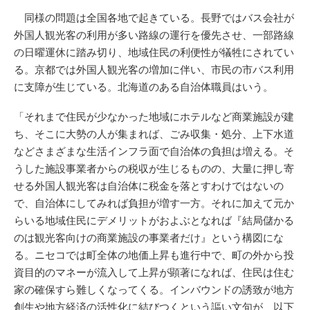
同様の問題は全国各地で起きている。長野ではバス会社が
外国人観光客の利用が多い路線の運行を優先させ、一部路線
の日曜運休に踏み切り、地域住民の利便性が犠牲にされてい
る。京都では外国人観光客の増加に伴い、市民の市バス利用
に支障が生じている。北海道のある自治体職員はいう。
「それまで住民が少なかった地域にホテルなど商業施設が建
ち、そこに大勢の人が集まれば、ごみ収集・処分、上下水道
などさまざまな生活インフラ面で自治体の負担は増える。そ
うした施設事業者からの税収が生じるものの、大量に押し寄
せる外国人観光客は自治体に税金を落とすわけではないの
で、自治体にしてみれば負担が増す一方。それに加えて元か
らいる地域住民にデメリットがおよぶとなれば『結局儲かる
のは観光客向けの商業施設の事業者だけ』という構図にな
る。ニセコでは町全体の地価上昇も進行中で、町の外から投
資目的のマネーが流入して上昇が顕著になれば、住民は住む
家の確保すら難しくなってくる。インバウンドの誘致が地方
創生や地方経済の活性化に結びつくという謳い文句が、以下