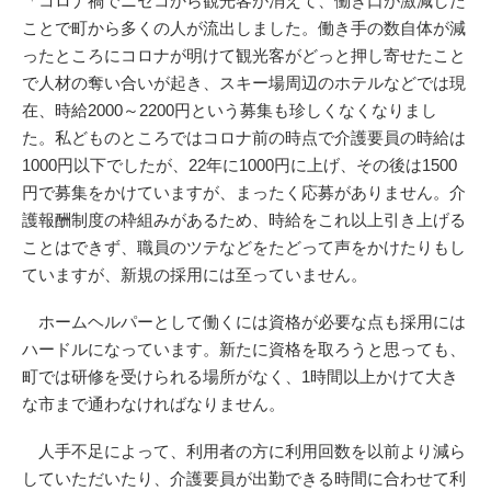
「コロナ禍でニセコから観光客が消えて、働き口が激減した
ことで町から多くの人が流出しました。働き手の数自体が減
ったところにコロナが明けて観光客がどっと押し寄せたこと
で人材の奪い合いが起き、スキー場周辺のホテルなどでは現
在、時給2000～2200円という募集も珍しくなくなりまし
た。私どものところではコロナ前の時点で介護要員の時給は
1000円以下でしたが、22年に1000円に上げ、その後は1500
円で募集をかけていますが、まったく応募がありません。介
護報酬制度の枠組みがあるため、時給をこれ以上引き上げる
ことはできず、職員のツテなどをたどって声をかけたりもし
ていますが、新規の採用には至っていません。
ホームヘルパーとして働くには資格が必要な点も採用には
ハードルになっています。新たに資格を取ろうと思っても、
町では研修を受けられる場所がなく、1時間以上かけて大き
な市まで通わなければなりません。
人手不足によって、利用者の方に利用回数を以前より減ら
していただいたり、介護要員が出勤できる時間に合わせて利