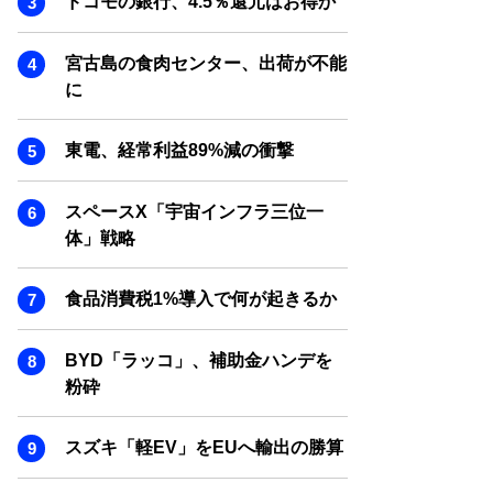
ドコモの銀行、4.5％還元はお得か
SMART MARKETING JOURNAL
BPaaS JOURNAL
宮古島の食肉センター、出荷が不能
ADOPTABLE DOG JOURNAL
に
東電、経常利益89%減の衝撃
スペースX「宇宙インフラ三位一
体」戦略
食品消費税1%導入で何が起きるか
BYD「ラッコ」、補助金ハンデを
粉砕
スズキ「軽EV」をEUへ輸出の勝算