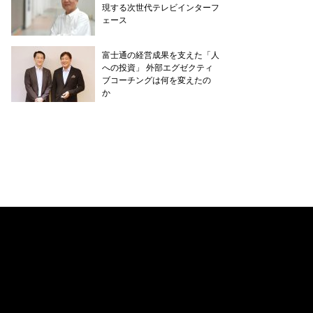
現する次世代テレビインターフ
ェース
富士通の経営成果を支えた「人
への投資」 外部エグゼクティ
ブコーチングは何を変えたの
か