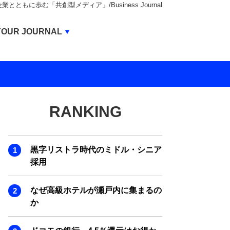
もに歩む「共創型メディア」/Business Journal
Business Journal
YOUR JOURNAL
BUSINESS JOURNAL
UNICORN JOURNAL
CARBON CREDITS JOURNAL
RANKING
IVS JOURNAL
ENERGY MANAGEMENT JOURNAL
黒字リストラ時代のミドル・シニア
INBOUND JOURNAL
採用
LIFE ENDING JOURNAL
なぜ高級ホテルが瀬戸内に集まるの
AI JOURNAL
か
REAL ESTATE BROKERAGE JOURNAL