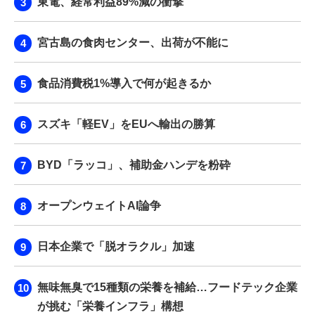
東電、経常利益89%減の衝撃
宮古島の食肉センター、出荷が不能に
食品消費税1%導入で何が起きるか
スズキ「軽EV」をEUへ輸出の勝算
BYD「ラッコ」、補助金ハンデを粉砕
オープンウェイトAI論争
日本企業で「脱オラクル」加速
無味無臭で15種類の栄養を補給…フードテック企業
が挑む「栄養インフラ」構想