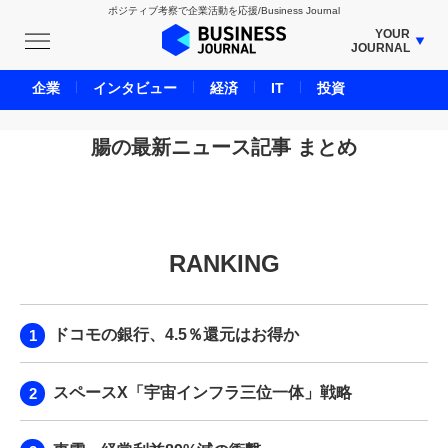
ポジティブ考察で企業活動を応援/Business Journal
YOUR
JOURNAL
BUSINESS JOURNAL
企業
インタビュー
経済
IT
投資
UNICORN JOURNAL
CARBON CREDITS JOURNAL
腸の最新ニュース記事 まとめ
IVS JOURNAL
ENERGY MANAGEMENT JOURNAL
INBOUND JOURNAL
RANKING
LIFE ENDING JOURNAL
AI JOURNAL
REAL ESTATE BROKERAGE JOURNAL
ドコモの銀行、4.5％還元はお得か
SMART MARKETING JOURNAL
BPaaS JOURNAL
スペースX「宇宙インフラ三位一体」戦略
ADOPTABLE DOG JOURNAL