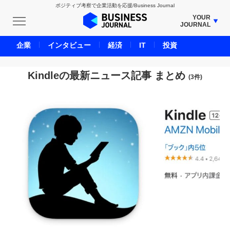
ポジティブ考察で企業活動を応援/Business Journal
YOUR
JOURNAL
BUSINESS JOURNAL
企業
インタビュー
経済
IT
投資
UNICORN JOURNAL
CARBON CREDITS JOURNAL
Kindleの最新ニュース記事 まとめ
(3件)
IVS JOURNAL
ENERGY MANAGEMENT JOURNAL
INBOUND JOURNAL
LIFE ENDING JOURNAL
AI JOURNAL
REAL ESTATE BROKERAGE JOURNAL
SMART MARKETING JOURNAL
BPaaS JOURNAL
ADOPTABLE DOG JOURNAL