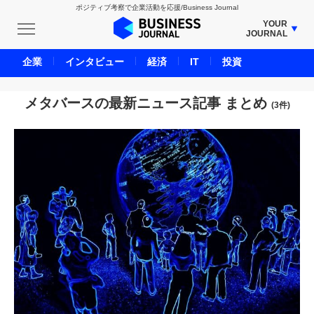
ポジティブ考察で企業活動を応援/Business Journal
YOUR
JOURNAL
BUSINESS JOURNAL
企業
インタビュー
経済
IT
投資
UNICORN JOURNAL
CARBON CREDITS JOURNAL
メタバースの最新ニュース記事 まとめ
(3件)
IVS JOURNAL
ENERGY MANAGEMENT JOURNAL
INBOUND JOURNAL
LIFE ENDING JOURNAL
AI JOURNAL
REAL ESTATE BROKERAGE JOURNAL
SMART MARKETING JOURNAL
BPaaS JOURNAL
ADOPTABLE DOG JOURNAL