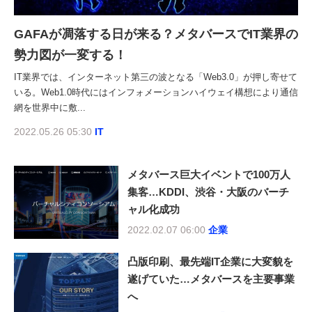
GAFAが凋落する日が来る？メタバースでIT業界の
勢力図が一変する！
IT業界では、インターネット第三の波となる「Web3.0」が押し寄せて
いる。Web1.0時代にはインフォメーションハイウェイ構想により通信
網を世界中に敷...
2022.05.26 05:30
IT
メタバース巨大イベントで100万人
集客…KDDI、渋谷・大阪のバーチ
ャル化成功
2022.02.07 06:00
企業
凸版印刷、最先端IT企業に大変貌を
遂げていた…メタバースを主要事業
へ