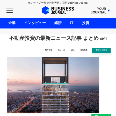
ポジティブ考察で企業活動を応援/Business Journal
YOUR
JOURNAL
BUSINESS JOURNAL
企業
インタビュー
経済
IT
投資
UNICORN JOURNAL
CARBON CREDITS JOURNAL
不動産投資の最新ニュース記事 まとめ
(8件)
IVS JOURNAL
ENERGY MANAGEMENT JOURNAL
INBOUND JOURNAL
LIFE ENDING JOURNAL
AI JOURNAL
REAL ESTATE BROKERAGE JOURNAL
SMART MARKETING JOURNAL
BPaaS JOURNAL
ADOPTABLE DOG JOURNAL