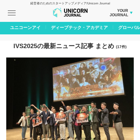
経営者のためのスタートアップメディア/Unicorn Journal
YOUR
JOURNAL
BUSINESS JOURNAL
ユニコーンアイ
ディープテック・アカデミア
グローバル
CARBON CREDITS JOURNAL
IVS JOURNAL
IVS2025の最新ニュース記事 まとめ
(17件)
ENERGY MANAGEMENT JOURNAL
INBOUND JOURNAL
AI JOURNAL
LIFE ENDING JOURNAL
REAL ESTATE BROKERAGE JOURNAL
SMART MARKETING JOURNAL
BPaaS JOURNAL
ADOPTABLE DOG JOURNAL