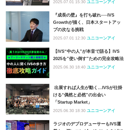
2025.07.01 15:30
ユニコーンアイ
『成長の壁』を打ち破れ──IVS
Growthが描く、日本スタートアッ
プの次なる挑戦
2025.07.01 12:30
ユニコーンアイ
【IVS“中の人”が本音で語る】IVS
2025を”使い倒す”ための完全攻略法
2025.06.30 18:40
ユニコーンアイ
出展すれば人生が動く…IVSが仕掛
ける“偶然と必然”の出会い
「Startup Market」
2025.06.30 18:30
ユニコーンアイ
ラジオのデプロデューサーもIVS運