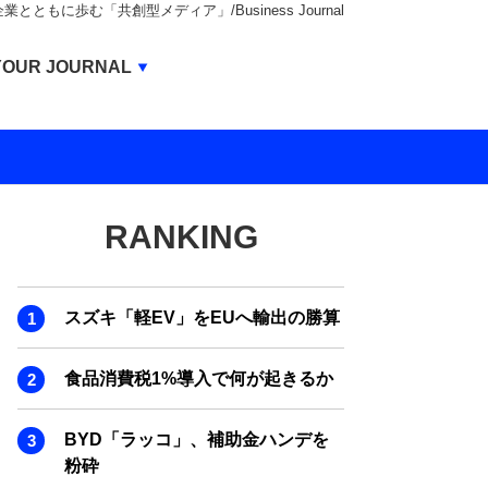
もに歩む「共創型メディア」/Business Journal
Business Journal
YOUR JOURNAL
BUSINESS JOURNAL
UNICORN JOURNAL
CARBON CREDITS JOURNAL
RANKING
IVS JOURNAL
ENERGY MANAGEMENT JOURNAL
スズキ「軽EV」をEUへ輸出の勝算
INBOUND JOURNAL
LIFE ENDING JOURNAL
食品消費税1%導入で何が起きるか
AI JOURNAL
BYD「ラッコ」、補助金ハンデを
REAL ESTATE BROKERAGE JOURNAL
粉砕