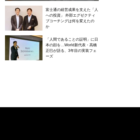
富士通の経営成果を支えた「人
への投資」 外部エグゼクティ
ブコーチングは何を変えたの
か
「人間であることの証明」に日
本の顔を…World新代表・高橋
正巳が語る、3年目の実装フェ
ーズ