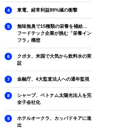
SMART MARKETING JOURNAL
東電、経常利益89%減の衝撃
BPaaS JOURNAL
ADOPTABLE DOG JOURNAL
無味無臭で15種類の栄養を補給…
フードテック企業が挑む「栄養イン
フラ」構想
クボタ、米国で大気から飲料水の実
証
金融庁、4大監査法人への通年監視
シャープ、ベトナム太陽光法人を完
全子会社化
ホテルオークラ、カッパドキアに進
出