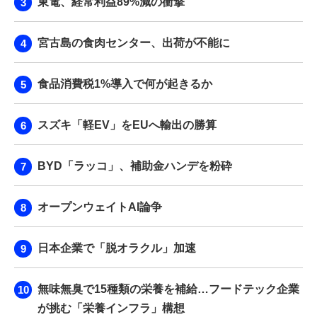
東電、経常利益89%減の衝撃
宮古島の食肉センター、出荷が不能に
食品消費税1%導入で何が起きるか
スズキ「軽EV」をEUへ輸出の勝算
BYD「ラッコ」、補助金ハンデを粉砕
オープンウェイトAI論争
日本企業で「脱オラクル」加速
無味無臭で15種類の栄養を補給…フードテック企業
が挑む「栄養インフラ」構想