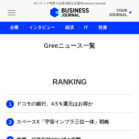
ポジティブ考察で企業活動を応援/Business Journal
YOUR
JOURNAL
BUSINESS JOURNAL
企業
インタビュー
経済
IT
投資
UNICORN JOURNAL
CARBON CREDITS JOURNAL
Greeニュース一覧
IVS JOURNAL
ENERGY MANAGEMENT JOURNAL
INBOUND JOURNAL
RANKING
LIFE ENDING JOURNAL
AI JOURNAL
REAL ESTATE BROKERAGE JOURNAL
ドコモの銀行、4.5％還元はお得か
SMART MARKETING JOURNAL
BPaaS JOURNAL
スペースX「宇宙インフラ三位一体」戦略
ADOPTABLE DOG JOURNAL