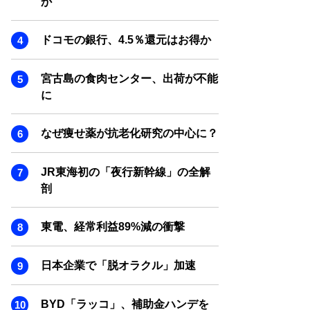
か
SMART MARKETING JOURNAL
BPaaS JOURNAL
ドコモの銀行、4.5％還元はお得か
ADOPTABLE DOG JOURNAL
宮古島の食肉センター、出荷が不能
に
なぜ痩せ薬が抗老化研究の中心に？
JR東海初の「夜行新幹線」の全解
剖
東電、経常利益89%減の衝撃
日本企業で「脱オラクル」加速
BYD「ラッコ」、補助金ハンデを