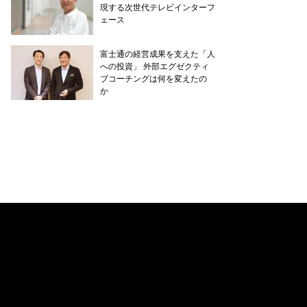
現する次世代テレビインターフ
ェース
富士通の経営成果を支えた「人
への投資」 外部エグゼクティ
ブコーチングは何を変えたの
か