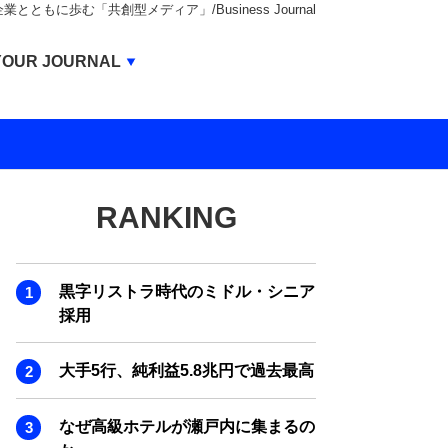
もに歩む「共創型メディア」/Business Journal
Business Journal
YOUR JOURNAL
BUSINESS JOURNAL
UNICORN JOURNAL
CARBON CREDITS JOURNAL
RANKING
IVS JOURNAL
ENERGY MANAGEMENT JOURNAL
黒字リストラ時代のミドル・シニア
INBOUND JOURNAL
採用
LIFE ENDING JOURNAL
大手5行、純利益5.8兆円で過去最高
AI JOURNAL
REAL ESTATE BROKERAGE JOURNAL
なぜ高級ホテルが瀬戸内に集まるの