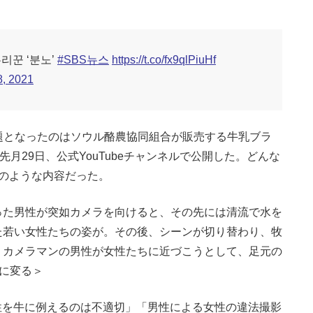
리꾼 ‘분노’
#SBS뉴스
https://t.co/fx9qlPiuHf
, 2021
題となったのはソウル酪農協同組合が販売する牛乳ブラ
月29日、公式YouTubeチャンネルで公開した。どんな
のような内容だった。
った男性が突如カメラを向けると、その先には清流で水を
た若い女性たちの姿が。その後、シーンが切り替わり、牧
。カメラマンの男性が女性たちに近づこうとして、足元の
”に変る＞
女性を牛に例えるのは不適切」「男性による女性の違法撮影