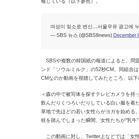
報じている（以下参照）。
여성이 젖소로 변신…서울우유 광고에 누
— SBS 뉴스 (@SBS8news)
December 8
SBSや複数の韓国紙の報道によると、問
ンド「ソウルミルク」の52秒CM。同組合は先
CMなのか動画を視聴してみたところ、以下
＜森の中で被写体を探すテレビカメラを持
飲んだりくつろいだりしている白い服を着
草地で先ほどの若い女性らがヨガを始める
枝を踏んでしまった瞬間、女性たちが“乳牛
この動画に対し、Twitter上などでは「