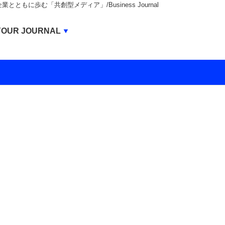
もに歩む「共創型メディア」/Business Journal
Business Journal
YOUR JOURNAL
BUSINESS JOURNAL
UNICORN JOURNAL
CARBON CREDITS JOURNAL
IVS JOURNAL
ENERGY MANAGEMENT JOURNAL
INBOUND JOURNAL
LIFE ENDING JOURNAL
AI JOURNAL
REAL ESTATE BROKERAGE JOURNAL