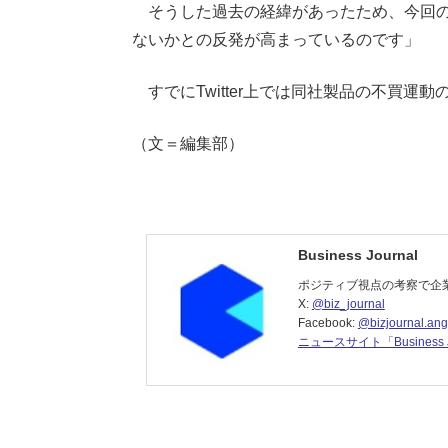
そうした過去の経緯があったため、今回のC
ないかとの反発が高まっているのです」
すでにTwitter上では同社製品の不買運
（文＝編集部）
Business Journal
ポジティブ視点の考察で企
X:
@biz_journal
Facebook:
@bizjournal.ang
ニュースサイト「Business J