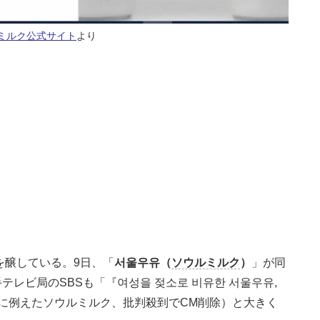
ミルク公式サイト
より
を醸している。9日、「
서울우유（
ソウルミルク
）
」が同
手テレビ局のSBSも「『여성을 젖소로 비유한 서울우유,
性を牛に例えたソウルミルク、批判殺到でCM削除）と大きく