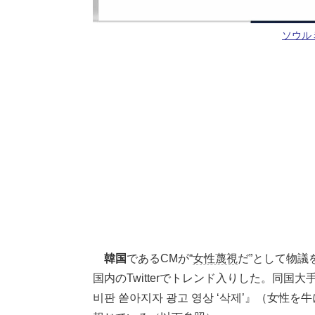
ソウル
韓国
であるCMが“
女性蔑視
だ”として物議
国内のTwitterでトレンド入りした。同国大
비판 쏟아지자 광고 영상 ‘삭제’』（女