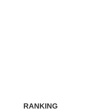
SMART MARKETING JOURNAL
BPaaS JOURNAL
ADOPTABLE DOG JOURNAL
RANKING