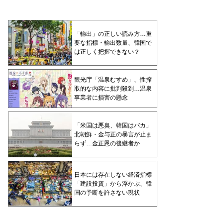
「輸出」の正しい読み方…重
要な指標・輸出数量、韓国で
は正しく把握できない？
観光庁「温泉むすめ」、性搾
取的な内容に批判殺到…温泉
事業者に損害の懸念
「米国は悪臭、韓国はバカ」
北朝鮮・金与正の暴言が止ま
らず…金正恩の後継者か
日本には存在しない経済指標
「建設投資」から浮かぶ、韓
国の予断を許さない現状