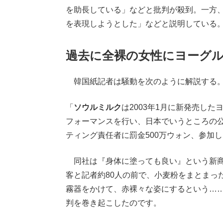
を助長している」などと批判が殺到。一方
を表現しようとした」などと説明している
過去に全裸の女性にヨーグ
韓国紙記者は騒動を次のように解説する
「
ソウルミルク
は2003年1月に新発売し
フォーマンスを行い、日本でいうところの公
ティング責任者に罰金500万ウォン、参加
同社は『身体に塗っても良い』という新商
客と記者約80人の前で、小麦粉をまとまっ
霧器をかけて、赤裸々な姿にするという…
判を巻き起こしたのです。