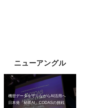
ニューアングル
機密データを守りながらAI活用へ
日本発「秘匿AI」CODASの挑戦