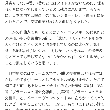
見劣りしない4番、7番などにはタイトルがないために、埋も
れがちになってしまっているのは残念に思います。ちなみ
に、日本国内では映画『のだめカンタービレ』（東宝）に使
われたことで、交響曲第7番は人気曲になりました。
ほかの作曲家でも、たとえば
チャイコフスキー
の代表作と
の評価が高い交響曲第6番は、『悲愴』というタイトルを本
人が付けたことが大きく功を奏しているのに比べて、第4
番、第5番は同じレベルか、もしかしたらそれ以上の出来映
えと言っても差し支えないにもかかわらず、タイトルがない
ことで損をしていると思います。
典型的なのはブラームスです。4曲の交響曲はどれもすば
らしいのですが、一つとしてタイトルがありません。そこで
40年ほど前、あるレコード会社が考えた販売促進策は、第1
番『ブラームスの運命交響曲』、第2番『ブラームスの田園
交響曲』と、ベートーヴェンのタイトルにあやかって大々的
にアピールすることでした。しかし、あまりにもひどい話で