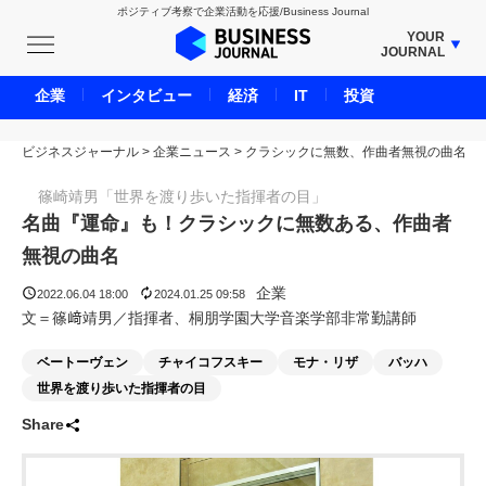
ポジティブ考察で企業活動を応援/Business Journal
YOUR
JOURNAL
BUSINESS JOURNAL
企業
インタビュー
経済
IT
投資
UNICORN JOURNAL
ビジネスジャーナル
>
企業ニュース
CARBON CREDITS JOURNAL
>
クラシックに無数、作曲者無視の曲名
IVS JOURNAL
篠崎靖男「世界を渡り歩いた指揮者の目」
ENERGY MANAGEMENT JOURNAL
名曲『運命』も！クラシックに無数ある、作曲者
INBOUND JOURNAL
無視の曲名
LIFE ENDING JOURNAL
企業
2022.06.04 18:00
2024.01.25 09:58
AI JOURNAL
文＝篠﨑靖男／指揮者、桐朋学園大学音楽学部非常勤講師
REAL ESTATE BROKERAGE JOURNAL
ベートーヴェン
チャイコフスキー
モナ・リザ
バッハ
SMART MARKETING JOURNAL
世界を渡り歩いた指揮者の目
BPaaS JOURNAL
Share
ADOPTABLE DOG JOURNAL