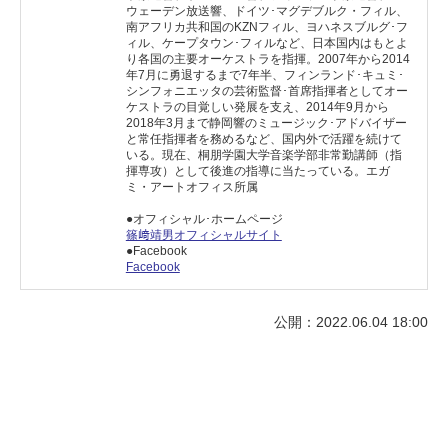
ウェーデン放送響、ドイツ･マグデブルク・フィル、
南アフリカ共和国のKZNフィル、ヨハネスブルグ･フ
ィル、ケープタウン･フィルなど、日本国内はもとよ
り各国の主要オーケストラを指揮。2007年から2014
年7月に勇退するまで7年半、フィンランド･キュミ･
シンフォニエッタの芸術監督･首席指揮者としてオー
ケストラの目覚しい発展を支え、2014年9月から
2018年3月まで静岡響のミュージック･アドバイザー
と常任指揮者を務めるなど、国内外で活躍を続けて
いる。現在、桐朋学園大学音楽学部非常勤講師（指
揮専攻）として後進の指導に当たっている。エガ
ミ・アートオフィス所属
●オフィシャル･ホームページ
篠﨑靖男オフィシャルサイト
●Facebook
Facebook
公開：2022.06.04 18:00