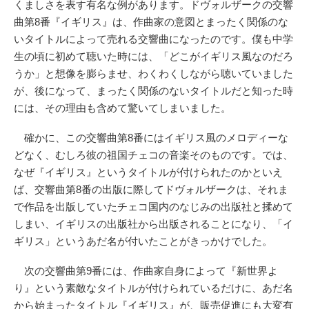
くましさを表す有名な例があります。ドヴォルザークの交響
曲第8番『イギリス』は、作曲家の意図とまったく関係のな
いタイトルによって売れる交響曲になったのです。僕も中学
生の頃に初めて聴いた時には、「どこがイギリス風なのだろ
うか」と想像を膨らませ、わくわくしながら聴いていました
が、後になって、まったく関係のないタイトルだと知った時
には、その理由も含めて驚いてしまいました。
確かに、この交響曲第8番にはイギリス風のメロディーな
どなく、むしろ彼の祖国チェコの音楽そのものです。では、
なぜ『イギリス』というタイトルが付けられたのかといえ
ば、交響曲第8番の出版に際してドヴォルザークは、それま
で作品を出版していたチェコ国内のなじみの出版社と揉めて
しまい、イギリスの出版社から出版されることになり、「イ
ギリス」というあだ名が付いたことがきっかけでした。
次の交響曲第9番には、作曲家自身によって『新世界よ
り』という素敵なタイトルが付けられているだけに、あだ名
から始まったタイトル『イギリス』が、販売促進にも大変有