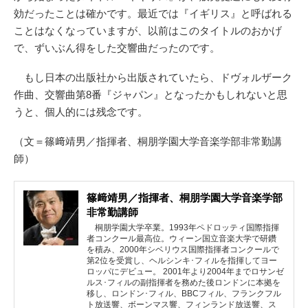
効だったことは確かです。最近では『イギリス』と呼ばれる
ことはなくなっていますが、以前はこのタイトルのおかげ
で、ずいぶん得をした交響曲だったのです。
もし日本の出版社から出版されていたら、ドヴォルザーク
作曲、交響曲第8番『ジャパン』となったかもしれないと思
うと、個人的には残念です。
（文＝篠﨑靖男／指揮者、桐朋学園大学音楽学部非常勤講
師）
篠﨑靖男／指揮者、桐朋学園大学音楽学部
非常勤講師
桐朋学園大学卒業。1993年ペドロッティ国際指揮
者コンクール最高位。ウィーン国立音楽大学で研鑽
を積み、2000年シベリウス国際指揮者コンクールで
第2位を受賞し、ヘルシンキ･フィルを指揮してヨー
ロッパにデビュー。 2001年より2004年までロサンゼ
ルス･フィルの副指揮者を務めた後ロンドンに本拠を
移し、ロンドン･フィル、BBCフィル、フランクフル
ト放送響、ボーンマス響、フィンランド放送響、ス