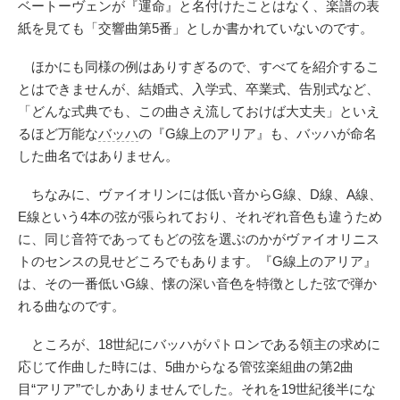
ベートーヴェンが『運命』と名付けたことはなく、楽譜の表
紙を見ても「交響曲第5番」としか書かれていないのです。
ほかにも同様の例はありすぎるので、すべてを紹介するこ
とはできませんが、結婚式、入学式、卒業式、告別式など、
「どんな式典でも、この曲さえ流しておけば大丈夫」といえ
るほど万能な
バッハ
の『G線上のアリア』も、バッハが命名
した曲名ではありません。
ちなみに、ヴァイオリンには低い音からG線、D線、A線、
E線という4本の弦が張られており、それぞれ音色も違うため
に、同じ音符であってもどの弦を選ぶのかがヴァイオリニス
トのセンスの見せどころでもあります。『G線上のアリア』
は、その一番低いG線、懐の深い音色を特徴とした弦で弾か
れる曲なのです。
ところが、18世紀にバッハがパトロンである領主の求めに
応じて作曲した時には、5曲からなる管弦楽組曲の第2曲
目“アリア”でしかありませんでした。それを19世紀後半にな