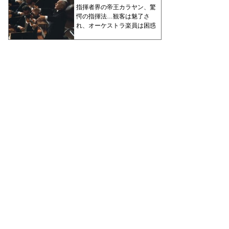
指揮者界の帝王カラヤン、驚
愕の指揮法…観客は魅了さ
れ、オーケストラ楽員は困惑