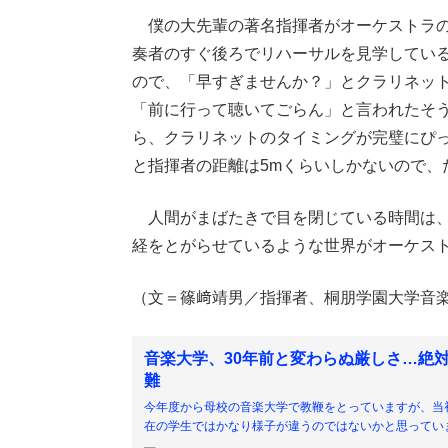
僕の大先輩の著名指揮者がオーケストラの
奏者のすぐ後ろでリハーサルを見学してい
ので、「早すぎませんか？」とクラリネッ
「前に行って聴いてごらん」と言われたそ
ら、クラリネットのタイミングが完璧にぴ
と指揮者の距離は5mくらいしかないので、た
人間がまばたきで目を閉じている時間は、0.
経をとがらせているような世界がオーケス
（文＝篠﨑靖男／指揮者、桐朋学園大学音
音楽大学、30年前と変わらぬ厳しさ…絶
難
今年度から母校の音楽大学で教鞭をとっていますが、当
在の学生ではかなり様子が違うのではないかと思っていま