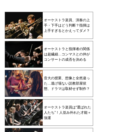
オーケストラ楽員、演奏の上
手・下手はどう判断？指揮は
上手すぎるとかえってダメ？
オーケストラと指揮者の関係
は超繊細…コンマスとの仲が
コンサートの成否を決める
音大の授業、想像と全然違っ
た…逃げ場ない説教部屋状
態、ドラマは取材せず制作？
オーケストラ楽員は“選ばれた
人たち”！人並み外れた才能＋
強運