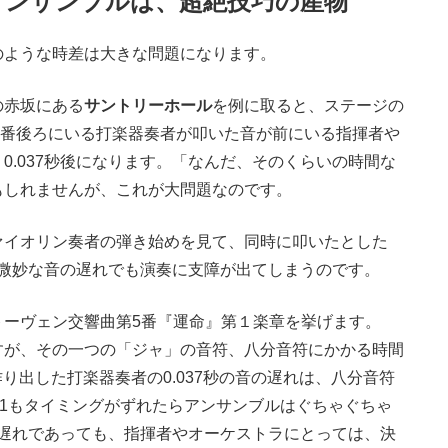
アンサンブルは、超絶技巧の産物
ような時差は大きな問題になります。
の赤坂にある
サントリーホール
を例に取ると、ステージの
の一番後ろにいる打楽器奏者が叩いた音が前にいる指揮者や
0.037秒後になります。「なんだ、そのくらいの時間な
もしれませんが、これが大問題なのです。
イオリン奏者の弾き始めを見て、同時に叩いたとした
んな微妙な音の遅れでも演奏に支障が出てしまうのです。
ーヴェン交響曲第5番『運命』第１楽章を挙げます。
すが、その一つの「ジャ」の音符、八分音符にかかる時間
作り出した打楽器奏者の0.037秒の音の遅れは、八分音符
の1もタイミングがずれたらアンサンブルはぐちゃぐちゃ
音の遅れであっても、指揮者やオーケストラにとっては、決