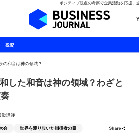
ポジティブ視点の考察で企業活動を応援、企業とと
ビジネスジャーナル 
投資
ラの和音は神の領域？
和した和音は神の領域？わざと
演奏
常勤講師
大会
世界を渡り歩いた指揮者の目
Share