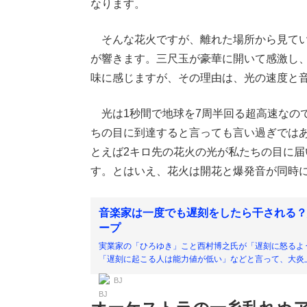
なります。
そんな花火ですが、離れた場所から見てい
が響きます。三尺玉が豪華に開いて感激し
味に感じますが、その理由は、光の速度と
光は1秒間で地球を7周半回る超高速なので
ちの目に到達すると言っても言い過ぎではあ
とえば2キロ先の花火の光が私たちの目に届
す。とはいえ、花火は開花と爆発音が同時
音楽家は一度でも遅刻をしたら干される？
ープ
実業家の「ひろゆき」こと西村博之氏が「遅刻に怒るよ
「遅刻に起こる人は能力値が低い」などと言って、大炎上し
BJ