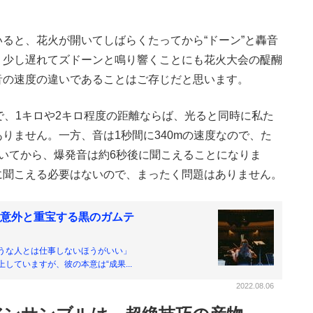
ると、花火が開いてしばらくたってから“ドーン”と轟音
、少し遅れてズドーンと鳴り響くことにも花火大会の醍醐
音の速度の違いであることはご存じだと思います。
、1キロや2キロ程度の距離ならば、光ると同時に私た
りません。一方、音は1秒間に340mの速度なので、た
いてから、爆発音は約6秒後に聞こえることになりま
に聞こえる必要はないので、まったく問題はありません。
意外と重宝する黒のガムテ
うな人とは仕事しないほうがいい」
ていますが、彼の本意は“成果...
2022.08.06