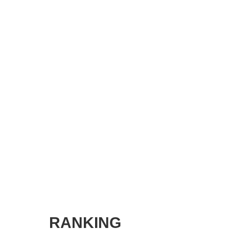
SMART MARKETING JOURNAL
BPaaS JOURNAL
ADOPTABLE DOG JOURNAL
RANKING