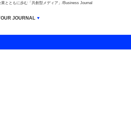
もに歩む「共創型メディア」/Business Journal
Business Journal
YOUR JOURNAL
BUSINESS JOURNAL
UNICORN JOURNAL
CARBON CREDITS JOURNAL
IVS JOURNAL
ENERGY MANAGEMENT JOURNAL
INBOUND JOURNAL
LIFE ENDING JOURNAL
AI JOURNAL
REAL ESTATE BROKERAGE JOURNAL