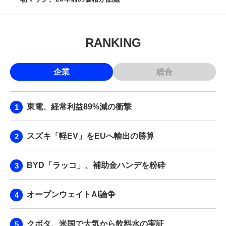
RANKING
企業
総合
東電、経常利益89%減の衝撃
スズキ「軽EV」をEUへ輸出の勝算
BYD「ラッコ」、補助金ハンデを粉砕
オープンウェイトAI論争
クボタ、米国で大気から飲料水の実証