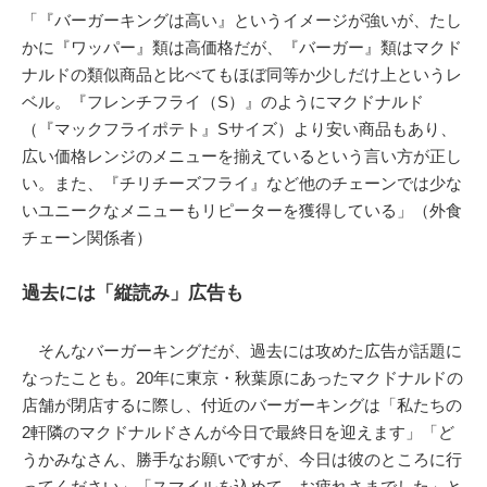
「『バーガーキングは高い』というイメージが強いが、たし
かに『ワッパー』類は高価格だが、『バーガー』類はマクド
ナルドの類似商品と比べてもほぼ同等か少しだけ上というレ
ベル。『フレンチフライ（S）』のようにマクドナルド
（『マックフライポテト』Sサイズ）より安い商品もあり、
広い価格レンジのメニューを揃えているという言い方が正し
い。また、『チリチーズフライ』など他のチェーンでは少な
いユニークなメニューもリピーターを獲得している」（外食
チェーン関係者）
過去には「縦読み」広告も
そんなバーガーキングだが、過去には攻めた広告が話題に
なったことも。20年に東京・秋葉原にあったマクドナルドの
店舗が閉店するに際し、付近のバーガーキングは「私たちの
2軒隣のマクドナルドさんが今日で最終日を迎えます」「ど
うかみなさん、勝手なお願いですが、今日は彼のところに行
ってください」「スマイルを込めて、お疲れさまでした」と