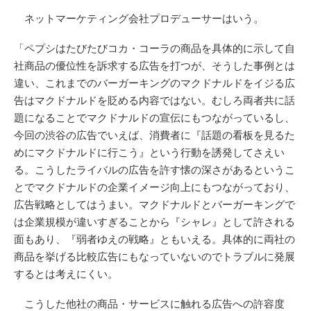
ネットマーケティング会社プロデューサーはいう。
「ペプシはたびたびコカ・コーラの商品を具体的に示して自
社商品の優位性を訴求する広告を打つが、そうした事例とは
違い、これまでのバーガーキングのマクドナルドをイジる広
告はマクドナルドを貶める内容ではない。むしろ両者共に話
題になることでマクドナルドの宣伝にもつながっているし、
今回の渋谷の広告でいえば、消費者に『話題の看板を見るた
めにマクドナルドに行こう』という行動を誘発してさえい
る。こうしたライバルの広告を許す懐の深さがあるというこ
とでマクドナルドの企業イメージ向上にもつながっており、
広告戦略としてはうまい。マクドナルドとバーガーキングで
は企業規模が違いすぎることから『シャレ』として許される
面もあり、『弱者ゆえの戦略』ともいえる。具体的に両社の
商品を挙げる比較広告にもなっていないのでトラブルに発展
するとは考えにくい。
こうした他社の商品・サービスに触れる広告への許容度