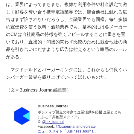
は、業界によってまちまち。複雑な利用条件や料金設定で激
しく顧客を奪い合う携帯電話業界では、競合他社に触れる広
告はまず許されないだろうし、金融業界でも同様。毎年多額
の宣伝費を使う飲料・酒類業界でも、基本的には各メーカー
のCMは自社商品の特徴を強くアピールすることに重きを置
いており、直接的・間接的問わず比較のために競合他社の商
品を引き合いにだすような広告は控えるという暗黙のルール
がある」
マクドナルドとバーガーキングには、これからも仲良くハ
ンバーガー業界を盛り上げていってほしいものだ。
（文＝Business Journal編集部）
Business Journal
ポジティブ視点の考察で企業活動を応援 企業ととも
に歩む「共創型メディア」
X:
@biz_journal
Facebook:
@bizjournal.anglecreate
ニュースサイト「Business Journal」