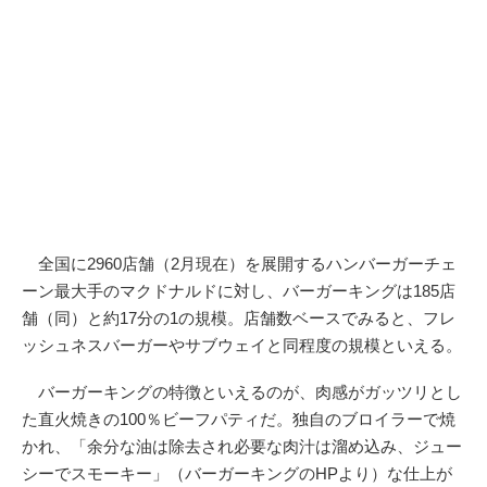
全国に2960店舗（2月現在）を展開するハンバーガーチェ
ーン最大手のマクドナルドに対し、バーガーキングは185店
舗（同）と約17分の1の規模。店舗数ベースでみると、フレ
ッシュネスバーガーやサブウェイと同程度の規模といえる。
バーガーキングの特徴といえるのが、肉感がガッツリとし
た直火焼きの100％ビーフパティだ。独自のブロイラーで焼
かれ、「余分な油は除去され必要な肉汁は溜め込み、ジュー
シーでスモーキー」（バーガーキングのHPより）な仕上が