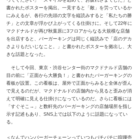
書かれたポスターを掲出。一見すると「敵」を労っているか
にみえるが、各行の先頭の文字を縦読みすると「私たちの勝
チ」との文章が浮かび上がってくる仕掛けに。そして22年に
マクドナルドが再び秋葉原に3フロアからなる大規模な店舗
を出店すると、バーガーキングは同じく縦読みで「店のデカ
さよりもだいじなこと。」と書かれたポスターを拠出し、大
きな話題となった。
そして今回、東京・渋谷センター街のマクドナルド店舗の
目の前に「正面から大勝負！」と書かれたバーガーキングの
看板が設置。この看板は、屋外で正面からみると全体が歪ん
で見えるのだが、マクドナルドの店舗内から見ると歪みが消
えて明確に見える仕掛けになっているのだ。さらに看板には
「すぐそこ→」と数軒先のバーガーキングの店舗場所を指し
示す記述もあり、SNS上では以下のように話題になってい
る。
＜なんでハンバーガーチェーンっていつもバチバチに喧嘩売