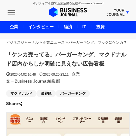
ポジティブ考察で企業活動を応援/Business Journal
YOUR
JOURNAL
BUSINESS JOURNAL
企業
インタビュー
経済
IT
投資
UNICORN JOURNAL
ビジネスジャーナル
>
企業ニュース
CARBON CREDITS JOURNAL
>
バーガーキング、マックにケンカ？
IVS JOURNAL
「ケンカ売ってる」バーガーキング、マクドナル
ENERGY MANAGEMENT JOURNAL
ド店内からしか明確に見えない広告看板
INBOUND JOURNAL
企業
2023.04.02 16:48
2023.09.20 23:11
LIFE ENDING JOURNAL
文＝Business Journal編集部
AI JOURNAL
マクドナルド
渋谷区
バーガーキング
REAL ESTATE BROKERAGE JOURNAL
Share
SMART MARKETING JOURNAL
BPaaS JOURNAL
ADOPTABLE DOG JOURNAL